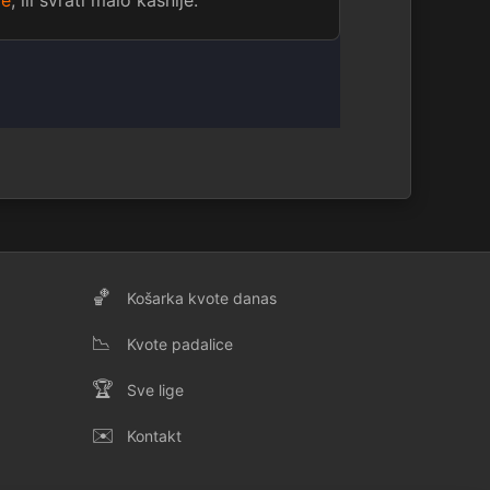
ge
, ili svrati malo kasnije.
🏀
Košarka kvote danas
📉
Kvote padalice
🏆
Sve lige
✉️
Kontakt