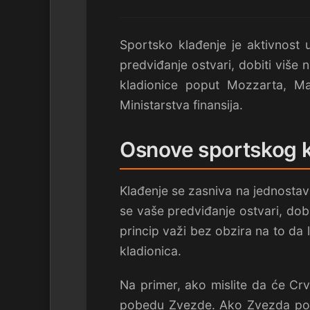
Sportsko klađenje je aktivnost 
predviđanje ostvari, dobiti više n
kladionice poput Mozzarta, Ma
Ministarstva finansija.
Osnove sportskog 
Klađenje se zasniva na jednostav
se vaše predviđanje ostvari, dobi
princip važi bez obzira na to da l
kladionica.
Na primer, ako mislite da će Crv
pobedu Zvezde. Ako Zvezda pobedi