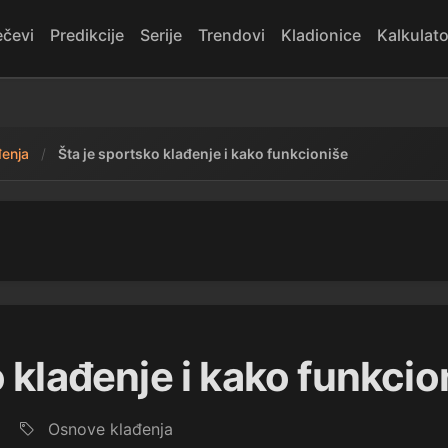
čevi
Predikcije
Serije
Trendovi
Kladionice
Kalkulato
enja
Šta je sportsko klađenje i kako funkcioniše
o klađenje i kako funkcio
Osnove klađenja