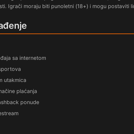
ti. Igrači moraju biti punoletni (18+) i mogu postaviti l
lađenje
đaja sa internetom
 sportova
m utakmica
načine plaćanja
cashback ponude
ivestream