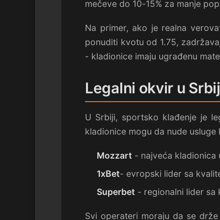
mečeve do 10-15% za manje pop
Na primer, ako je realna verova
ponuditi kvotu od 1.75, zadržavaj
- kladionice imaju ugrađenu mate
Legalni okvir u Srbij
U Srbiji, sportsko klađenje je l
kladionice mogu da nude usluge kl
Mozzart
- najveća kladionica 
1xBet
- evropski lider sa kva
Superbet
- regionalni lider s
Svi operateri moraju da se drže