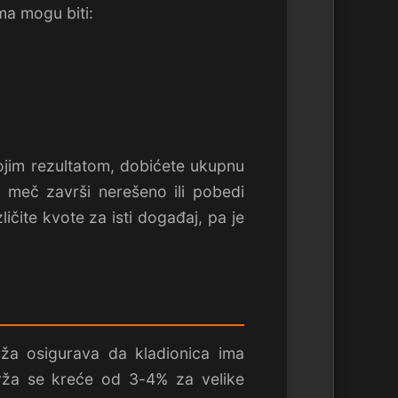
ma mogu biti:
ojim rezultatom, dobićete ukupnu
 meč završi nerešeno ili pobedi
ličite kvote za isti događaj, pa je
rža osigurava da kladionica ima
rža se kreće od 3-4% za velike