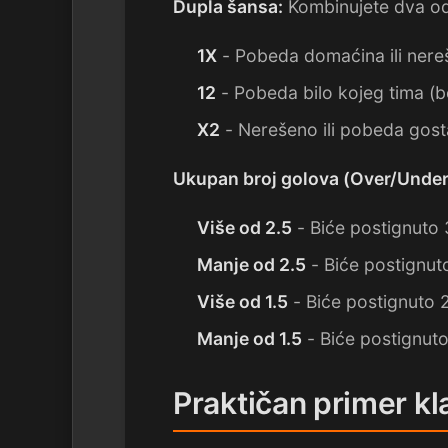
Dupla šansa:
Kombinujete dva od t
1X
- Pobeda domaćina ili ner
12
- Pobeda bilo kojeg tima (
X2
- Nerešeno ili pobeda gost
Ukupan broj golova (Over/Under
Više od 2.5
- Biće postignuto 3
Manje od 2.5
- Biće postignuto
Više od 1.5
- Biće postignuto 2 
Manje od 1.5
- Biće postignuto
Praktičan primer kl