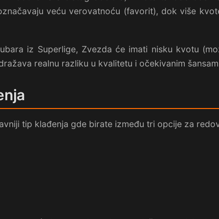
e označavaju veću verovatnoću (favorit), dok više kv
bara iz Superlige, Zvezda će imati nisku kvotu (mo
dražava realnu razliku u kvalitetu i očekivanim šansam
enja
vniji tip klađenja gde birate između tri opcije za redo