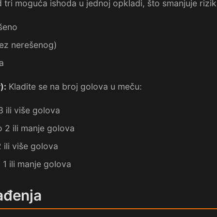
ri moguća ishoda u jednoj opkladi, što smanjuje rizik a
ešeno
bez nerešenog)
a
):
Kladite se na broj golova u meču:
 ili više golova
 2 ili manje golova
ili više golova
 1 ili manje golova
ađenja