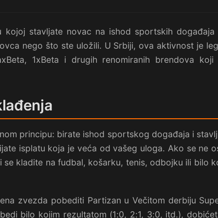
u kojoj stavljate novac na ishod sportskih događaja
ovca nego što ste uložili. U Srbiji, ova aktivnost je le
xBeta, 1xBeta i drugih renomiranih brendova koj
klađenja
nom principu: birate ishod sportskog događaja i stavl
jate isplatu koja je veća od vašeg uloga. Ako se ne o
i se kladite na fudbal, košarku, tenis, odbojku ili bilo
ena zvezda pobediti Partizan u Večitom derbiju Super
 bilo kojim rezultatom (1:0, 2:1, 3:0, itd.), dobićete