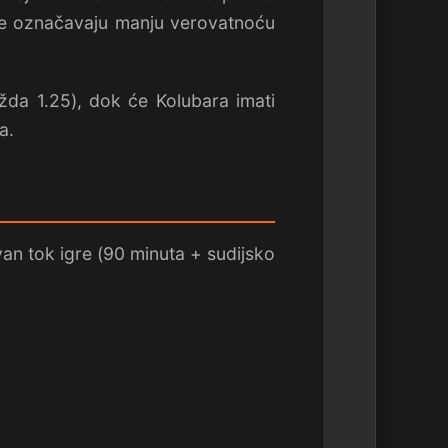
ote označavaju manju verovatnoću
žda 1.25), dok će Kolubara imati
a.
van tok igre (90 minuta + sudijsko