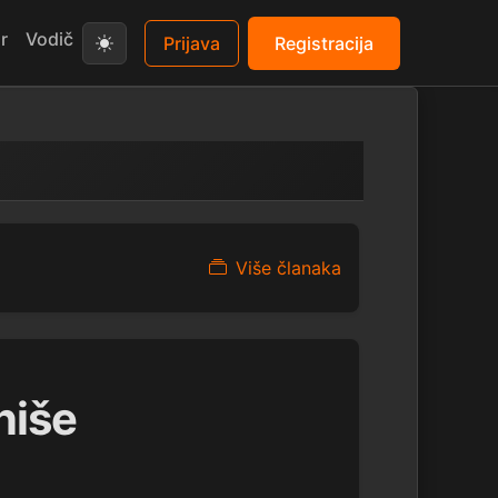
r
Vodič
Prijava
Registracija
Više članaka
niše