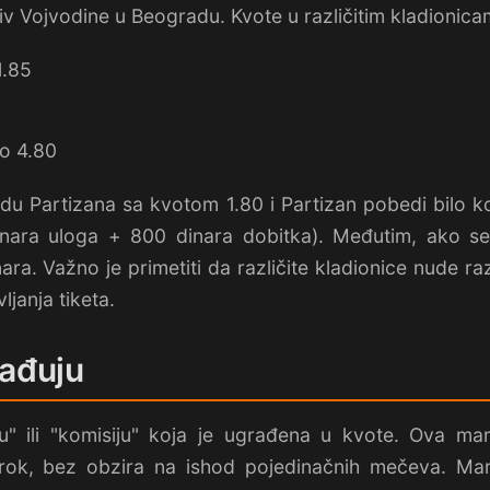
tiv Vojvodine u Beogradu. Kvote u različitim kladionica
1.85
do 4.80
du Partizana sa kvotom 1.80 i Partizan pobedi bilo k
inara uloga + 800 dinara dobitka). Međutim, ako se
ra. Važno je primetiti da različite kladionice nude raz
janja tiketa.
rađuju
u" ili "komisiju" koja je ugrađena u kvote. Ova ma
rok, bez obzira na ishod pojedinačnih mečeva. Ma