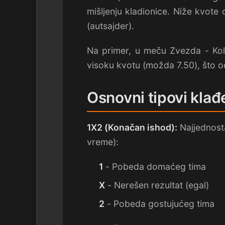
mišljenju kladionice. Niže kvot
(autsajder).
Na primer, u meču Zvezda - Kolu
visoku kvotu (možda 7.50), što o
Osnovni tipovi klađ
1X2 (Konačan ishod):
Najjednosta
vreme):
1
- Pobeda domaćeg tima
X
- Nerešen rezultat (egal)
2
- Pobeda gostujućeg tima