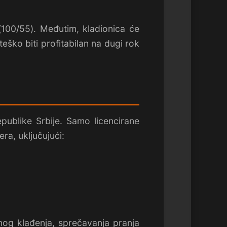
(100/55). Međutim, kladionica će
eško biti profitabilan na dugi rok
epublike Srbije. Samo licencirane
ra, uključujući:
nog klađenja, sprečavanja pranja