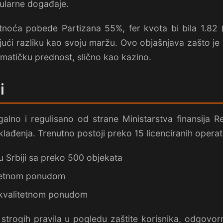
ularne događaje.
tnoća pobede Partizana 55%, fer kvota bi bila 1.82 
ući razliku kao svoju maržu. Ovo objašnjava zašto je t
matičku prednost, slično kao kazino.
i
egalno i regulisano od strane Ministarstva finansija R
ađenja. Trenutno postoji preko 15 licenciranih operate
u Srbiji sa preko 500 objekata
litetnom ponudom
a kvalitetnom ponudom
 strogih pravila u pogledu zaštite korisnika, odgovor