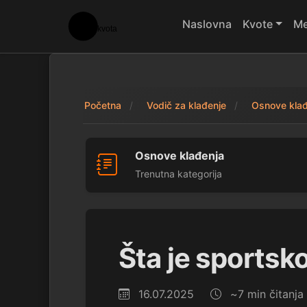
Naslovna
Kvote
Me
Početna
Vodič za klađenje
Osnove klađ
Osnove klađenja
Trenutna kategorija
Šta je sportsk
16.07.2025
~7 min čitanja