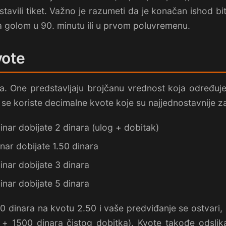
avili tiket. Važno je razumeti da je konačan ishod bit
ta golom u 90. minutu ili u prvom poluvremenu.
vote
a. One predstavljaju brojčanu vrednost koja određuje
i se koriste decimalne kvote koje su najjednostavnije z
inar dobijate 2 dinara (ulog + dobitak)
nar dobijate 1.50 dinara
inar dobijate 3 dinara
inar dobijate 5 dinara
00 dinara na kvotu 2.50 i vaše predviđanje se ostvari
a + 1500 dinara čistog dobitka). Kvote takođe odsli