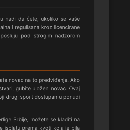
 u nadi da ćete, ukoliko se vaše
galna i regulisana kroz licencirane
i posluju pod strogim nadzorom
jate novac na to predviđanje. Ako
stvari, gubite uloženi novac. Ovaj
 koji drugi sport dostupan u ponudi
lige Srbije, možete se kladiti na
 isplatu prema kvoti koja je bila