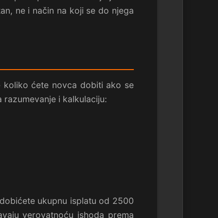
an, ne i način na koji se do njega
 koliko ćete novca dobiti ako se
a razumevanje i kalkulaciju:
, dobićete ukupnu isplatu od 2500
kavaju verovatnoću ishoda prema