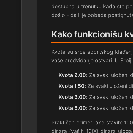
dostupna u trenutku kada ste post
došlo - da li je pobeda postignu
Kako funkcionišu k
Kvote su srce sportskog klađenj
vaše predviđanje ostvari. U Srbij
Kvota 2.00:
Za svaki uloženi d
Kvota 1.50:
Za svaki uloženi di
Kvota 3.00:
Za svaki uloženi d
Kvota 5.00:
Za svaki uloženi d
Praktičan primer: ako stavite 10
dinara (vaših 1000 dinara ulog