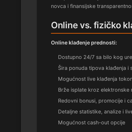
novca i finansijske transparentnos
Online vs. fizičko k
Online klađenje prednosti:
Dostupno 24/7 sa bilo kog ure
Šira ponuda tipova klađenja i
Mogućnost live klađenja toko
Brže isplate kroz elektronske 
Redovni bonusi, promocije i 
Detaljne statistike, analize i l
Mogućnost cash-out opcije