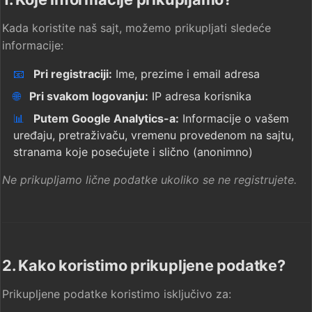
Kada koristite naš sajt, možemo prikupljati sledeće
informacije:
📧
Pri registraciji:
Ime, prezime i email adresa
🌐
Pri svakom logovanju:
IP adresa korisnika
📊
Putem Google Analytics-a:
Informacije o vašem
uređaju, pretraživaču, vremenu provedenom na sajtu,
stranama koje posećujete i slično (anonimno)
Ne prikupljamo lične podatke ukoliko se ne registrujete.
2. Kako koristimo prikupljene podatke?
Prikupljene podatke koristimo isključivo za: