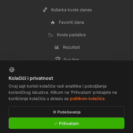
🏀
Košarka kvote danas
🔥
Favoriti dana
📉
Kvote padalice
📊
Rezultati
🏆
Sve lige
🍪
👥
Svi timovi
Kolačići i privatnost
✉️
Kontakt
Ovaj sajt koristi kolačiće radi analitike i poboljšanja
korisničkog iskustva. Klikom na 'Prihvatam' pristajete na
korišćenje kolačića u skladu sa
politikom kolačića
.
📜
🔒
Uslovi korišćenja
Politika privatnosti
⚙️ Podešavanja
🍪
⚠️
Politika kolačića
Odricanje odgovornosti
✅ Prihvatam