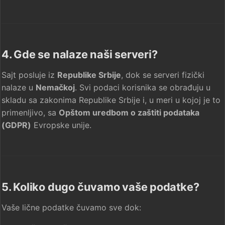
4. Gde se nalaze naši serveri?
Sajt posluje iz
Republike Srbije
, dok se serveri fizički
nalaze u
Nemačkoj
. Svi podaci korisnika se obrađuju u
skladu sa zakonima Republike Srbije i, u meri u kojoj je to
primenljivo, sa
Opštom uredbom o zaštiti podataka
(GDPR)
Evropske unije.
5. Koliko dugo čuvamo vaše podatke?
Vaše lične podatke čuvamo sve dok: