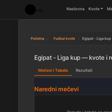
Naslovna
Kvote
Me
Početna
Fudbal kvote
Egipat - Liga kup
Egipat - Liga kup — kvote i r
Mečevi i Tabela
Rezultati
Naredni mečevi