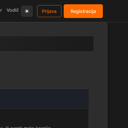
r
Vodič
Prijava
Registracija