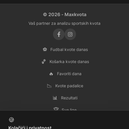
© 2026 - Maxkvota
Vaš partner za analizu sportskih kvota
⚽
Fudbal kvote danas
🏀
Košarka kvote danas
🔥
Favoriti dana
📉
Kvote padalice
📊
Rezultati
🏆
Sve lige
🍪
👥
Svi timovi
Kolačići i privatnost