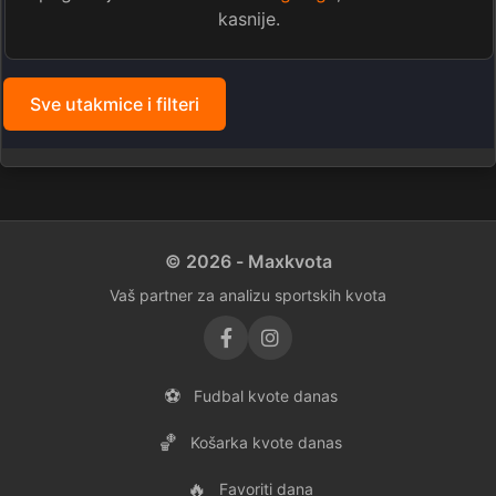
kasnije.
Sve utakmice i filteri
© 2026 - Maxkvota
Vaš partner za analizu sportskih kvota
⚽
Fudbal kvote danas
🏀
Košarka kvote danas
🔥
Favoriti dana