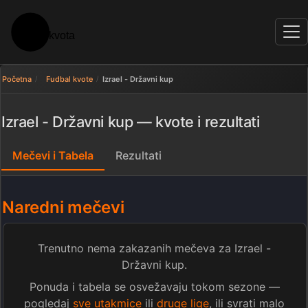
Početna
Fudbal kvote
Izrael - Državni kup
Izrael - Državni kup — kvote i rezultati
Mečevi i Tabela
Rezultati
Naredni mečevi
Trenutno nema zakazanih mečeva za Izrael -
Državni kup.
Ponuda i tabela se osvežavaju tokom sezone —
pogledaj
sve utakmice
ili
druge lige
, ili svrati malo