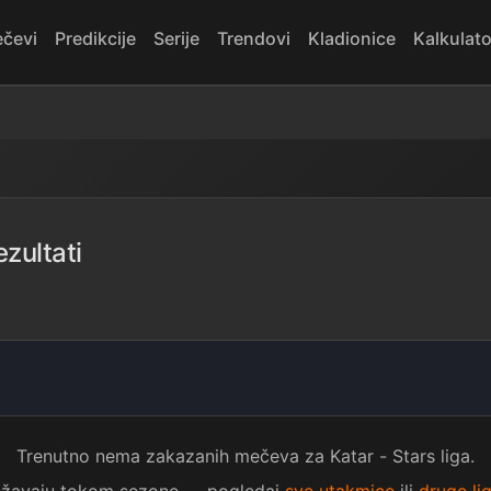
čevi
Predikcije
Serije
Trendovi
Kladionice
Kalkulato
ezultati
Trenutno nema zakazanih mečeva za Katar - Stars liga.