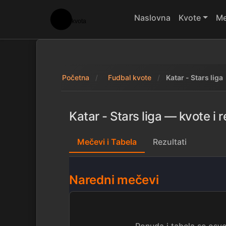
Naslovna
Kvote
Me
Početna
Fudbal kvote
Katar - Stars liga
Katar - Stars liga — kvote i r
Mečevi i Tabela
Rezultati
Naredni mečevi