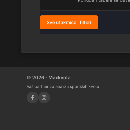
Ponuda i tabela se os
Sve utakmice i filteri
© 2026 - Maxkvota
Vaš partner za analizu sportskih kvota