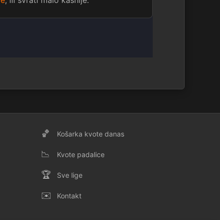
ge
, ili svrati malo kasnije.
🏀
Košarka kvote danas
📉
Kvote padalice
🏆
Sve lige
✉️
Kontakt