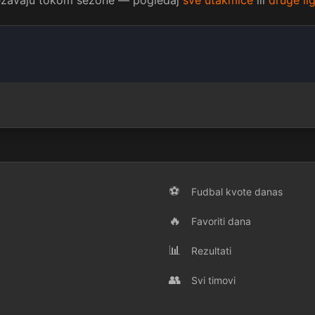
vežavaju tokom sezone — pogledaj
sve utakmice
ili
druge li
⚽
Fudbal kvote danas
🔥
Favoriti dana
📊
Rezultati
👥
Svi timovi