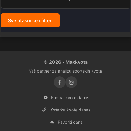
Sve utakmice i filteri
© 2026 - Maxkvota
Vaš partner za analizu sportskih kvota
⚽
Fudbal kvote danas
🏀
Košarka kvote danas
🔥
Favoriti dana