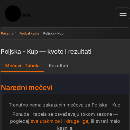
Početna
Fudbal kvote
Poljska - Kup
Poljska - Kup — kvote i rezultati
Mečevi i Tabela
Rezultati
Naredni mečevi
Trenutno nema zakazanih mečeva za Poljska - Kup.
Ponuda i tabela se osvežavaju tokom sezone —
pogledaj
sve utakmice
ili
druge lige
, ili svrati malo
kasnije.