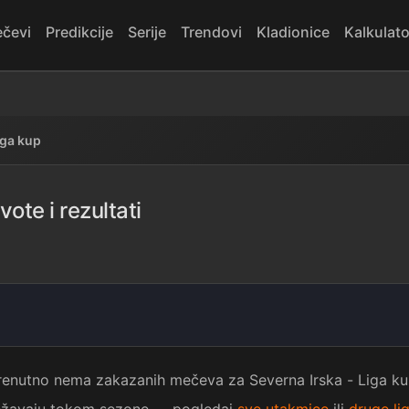
čevi
Predikcije
Serije
Trendovi
Kladionice
Kalkulato
iga kup
ote i rezultati
renutno nema zakazanih mečeva za Severna Irska - Liga ku