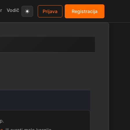
r
Vodič
Prijava
Registracija
p.