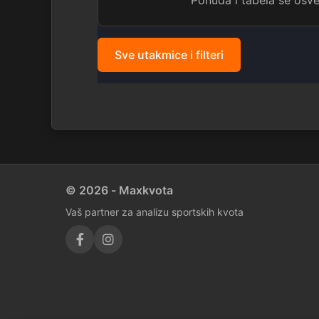
Ponuda i tabela se os
Sve utakmice i filteri
© 2026 - Maxkvota
Vaš partner za analizu sportskih kvota