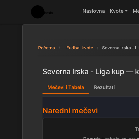
Naslovna
Kvote
Me
Početna
Fudbal kvote
Severna Irska - L
Severna Irska - Liga kup — kv
Mečevi i Tabela
Rezultati
Naredni mečevi
T