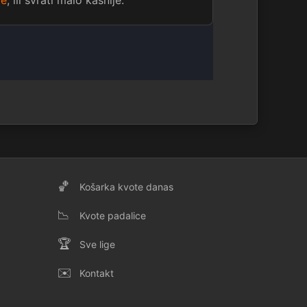
ge
, ili svrati malo kasnije.
🏀
Košarka kvote danas
📉
Kvote padalice
🏆
Sve lige
✉️
Kontakt