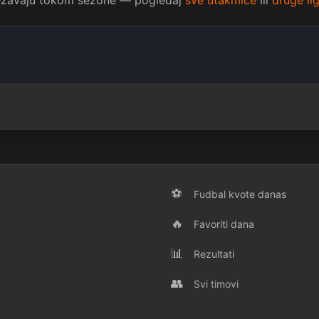
vežavaju tokom sezone — pogledaj
sve utakmice
ili
druge li
⚽
Fudbal kvote danas
🔥
Favoriti dana
📊
Rezultati
👥
Svi timovi