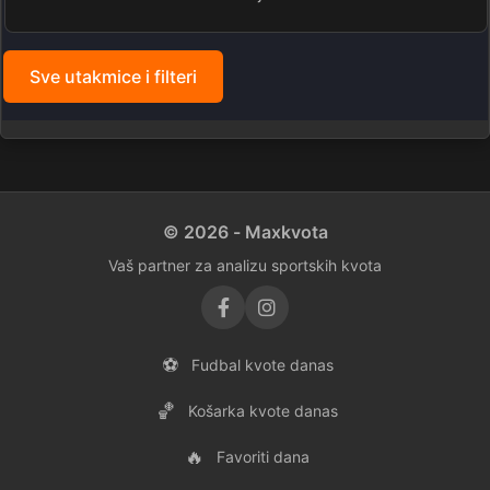
Sve utakmice i filteri
© 2026 - Maxkvota
Vaš partner za analizu sportskih kvota
⚽
Fudbal kvote danas
🏀
Košarka kvote danas
🔥
Favoriti dana