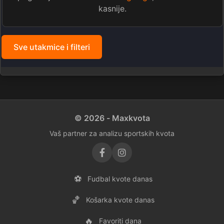
kasnije.
Sve utakmice i filteri
© 2026 - Maxkvota
Vaš partner za analizu sportskih kvota
⚽
Fudbal kvote danas
🏀
Košarka kvote danas
🔥
Favoriti dana