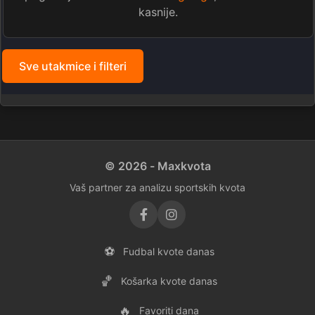
kasnije.
Sve utakmice i filteri
© 2026 - Maxkvota
Vaš partner za analizu sportskih kvota
⚽
Fudbal kvote danas
🏀
Košarka kvote danas
🔥
Favoriti dana