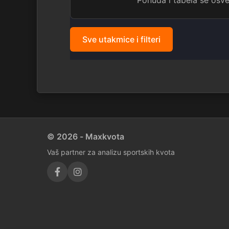
Ponuda i tabela se os
Sve utakmice i filteri
© 2026 - Maxkvota
Vaš partner za analizu sportskih kvota