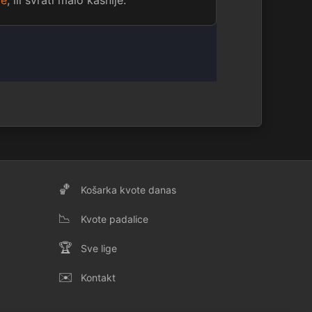
ge
, ili svrati malo kasnije.
🏀
Košarka kvote danas
📉
Kvote padalice
🏆
Sve lige
✉️
Kontakt