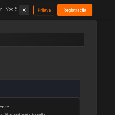
r
Vodič
Prijava
Registracija
ence.