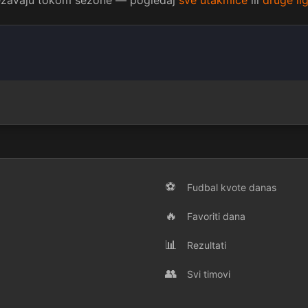
vežavaju tokom sezone — pogledaj
sve utakmice
ili
druge li
⚽
Fudbal kvote danas
🔥
Favoriti dana
📊
Rezultati
👥
Svi timovi