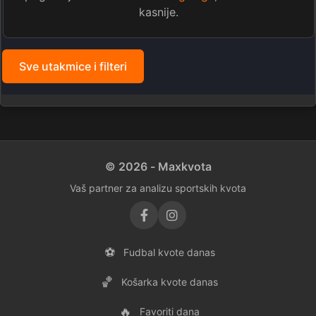
kasnije.
Sve utakmice i filteri
© 2026 - Maxkvota
Vaš partner za analizu sportskih kvota
⚽
Fudbal kvote danas
🏀
Košarka kvote danas
🔥
Favoriti dana