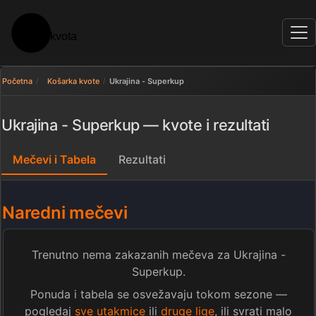
Početna
Košarka kvote
Ukrajina - Superkup
Ukrajina - Superkup — kvote i rezultati
Mečevi i Tabela
Rezultati
Naredni mečevi
Trenutno nema zakazanih mečeva za Ukrajina -
Superkup.
Ponuda i tabela se osvežavaju tokom sezone —
pogledaj
sve utakmice
ili
druge lige
, ili svrati malo