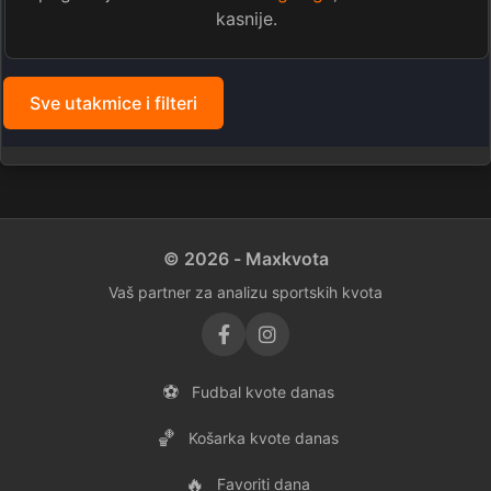
kasnije.
Sve utakmice i filteri
© 2026 - Maxkvota
Vaš partner za analizu sportskih kvota
⚽
Fudbal kvote danas
🏀
Košarka kvote danas
🔥
Favoriti dana