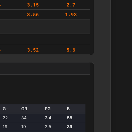
4
3.15
2.7
3.56
1.93
3
3.52
5.6
G-
GR
PG
B
22
34
3.4
58
19
19
2.5
39