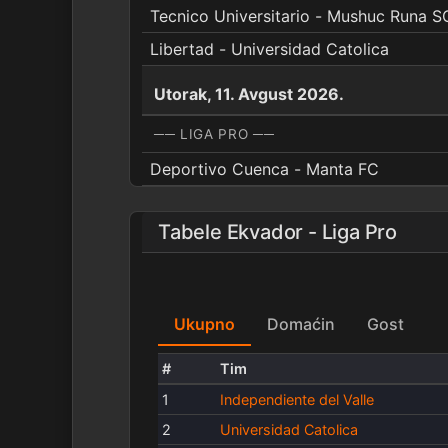
Tecnico Universitario - Mushuc Runa S
Libertad - Universidad Catolica
Utorak, 11. Avgust 2026.
── LIGA PRO ──
Deportivo Cuenca - Manta FC
Tabele Ekvador - Liga Pro
Ukupno
Domaćin
Gost
#
Tim
1
Independiente del Valle
2
Universidad Catolica