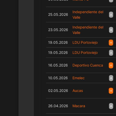
Independiente del
25.05.2026
A
Valle
Independiente del
23.05.2026
A
Valle
19.05.2026
LDU Portoviejo
H
19.05.2026
LDU Portoviejo
A
16.05.2026
Deportivo Cuenca
H
10.05.2026
Emelec
A
02.05.2026
Aucas
H
26.04.2026
Macara
A