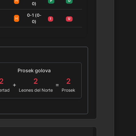
H
P
O
0)
0-1 (0-
H
I
U
0)
Prosek golova
2
2
2
+
=
ertad
Leones del Norte
Prosek