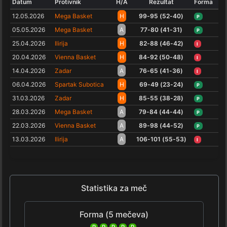
Datum
Protivnik
H/A
Rezultat
Forma
12.05.2026
Mega Basket
H
99-95 (52-40)
P
05.05.2026
Mega Basket
A
77-80 (41-31)
P
25.04.2026
Ilirija
H
82-88 (46-42)
I
20.04.2026
Vienna Basket
H
84-92 (50-48)
I
14.04.2026
Zadar
A
76-65 (41-36)
I
06.04.2026
Spartak Subotica
H
69-49 (23-24)
P
31.03.2026
Zadar
H
85-55 (38-28)
P
28.03.2026
Mega Basket
A
79-84 (44-44)
P
22.03.2026
Vienna Basket
A
89-98 (44-52)
P
13.03.2026
Ilirija
A
106-101 (55-53)
I
Statistika za meč
Forma (5 mečeva)