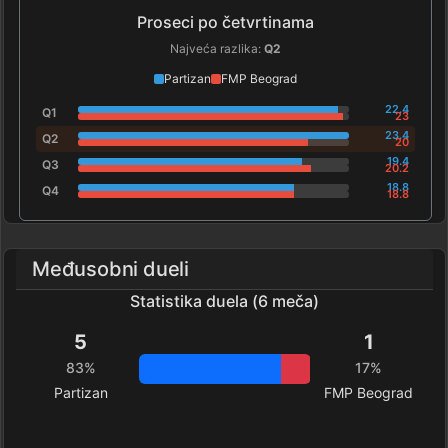
Proseci po četvrtinama
Najveća razlika:
Q2
Partizan
FMP Beograd
22.4
Q1
23
23.4
Q2
20
19.4
Q3
20.2
18.8
Q4
18.8
Međusobni dueli
Statistika duela (6 meča)
5
1
83%
17%
Partizan
FMP Beograd