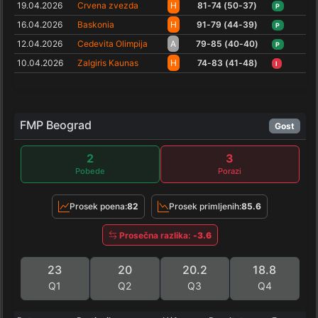
19.04.2026
Crvena zvezda
H
81-74 (50-37)
P
16.04.2026
Baskonia
H
91-79 (44-39)
P
12.04.2026
Cedevita Olimpija
A
79-85 (40-40)
P
10.04.2026
Zalgiris Kaunas
H
74-83 (41-48)
I
FMP Beograd
Gost
2
3
Pobede
Porazi
Prosek poena:
82
Prosek primljenih:
85.6
Prosečna razlika:
-3.6
23
20
20.2
18.8
Q1
Q2
Q3
Q4