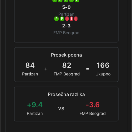
P
P
P
P
P
5-0
Partizan
P
P
I
I
I
2-3
FMP Beograd
Prosek poena
84
82
166
+
=
Partizan
FMP Beograd
Ukupno
Prosečna razlika
+9.4
-3.6
vs
Partizan
FMP Beograd