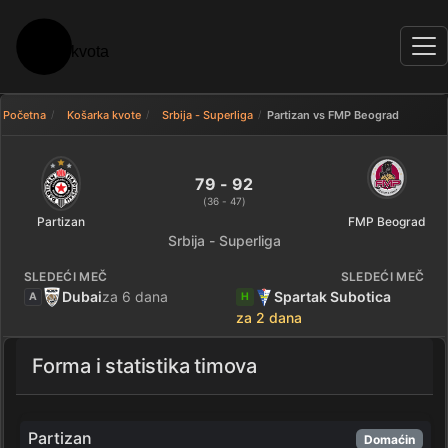
Početna
Košarka kvote
Srbija - Superliga
Partizan vs FMP Beograd
Partizan 79 - 92 FMP Beograd —
79 - 92
(36 - 47)
Partizan
FMP Beograd
Srbija - Superliga
SLEDEĆI MEČ
SLEDEĆI MEČ
Dubai
za 6 dana
Spartak Subotica
A
H
za 2 dana
Forma i statistika timova
Partizan
Domaćin