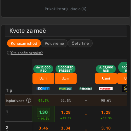
Prikaži istoriju duela (6)
Kvote za meč
Konačan ishod
Poluvreme
Četvrtine
Šta znače oznake?
do
do 12,000
2,000 RSD
do 21,000
100,0
RSD
FREEBET
RSD
RS
Uzmi
Uzmi
Uzmi
Uzm
Tip
94.5%
92.5%
–
90.6%
–
Isplativost
1
1.28
1.28
1.30
-
-
13.3%
13.3%
14.0%
2
3.46
3.34
3.10
-
-