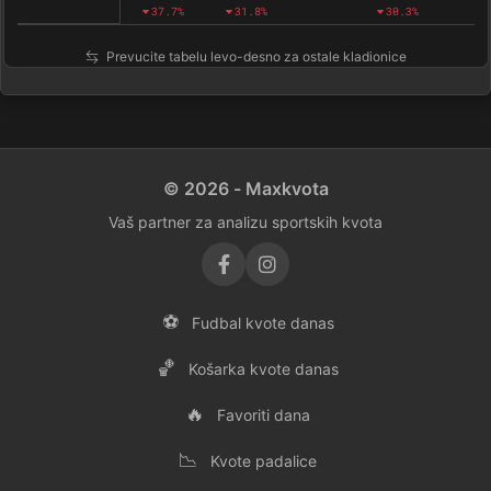
37.7%
31.8%
30.3%
Prevucite tabelu levo-desno za ostale kladionice
© 2026 - Maxkvota
Vaš partner za analizu sportskih kvota
⚽
Fudbal kvote danas
🏀
Košarka kvote danas
🔥
Favoriti dana
📉
Kvote padalice