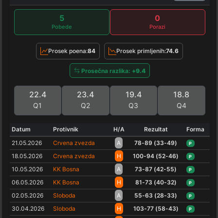
5
0
Pobede
Porazi
Prosek poena:
84
Prosek primljenih:
74.6
Prosečna razlika:
+9.4
22.4
23.4
19.4
18.8
Q1
Q2
Q3
Q4
Datum
Protivnik
H/A
Rezultat
Forma
21.05.2026
Crvena zvezda
A
78-89 (33-49)
P
18.05.2026
Crvena zvezda
H
100-94 (52-46)
P
10.05.2026
KK Bosna
A
73-87 (42-55)
P
06.05.2026
KK Bosna
H
81-73 (40-32)
P
02.05.2026
Sloboda
A
55-63 (28-33)
P
30.04.2026
Sloboda
H
103-77 (58-43)
P