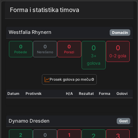
Forma i statistika timova
Westfalia Rhynern
Domaćin
0
0
0
0
0
Pobede
Nerešeno
Porazi
3+
0-2 gola
golova
Prosek golova po meču:
0
Datum
Protivnik
H/A
Rezultat
Forma
Golovi
Dynamo Dresden
Gost
2
0
1
2
3