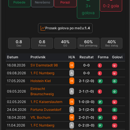
Pobede
Nerešeno
Porazi
3+
0-2 gola
golova
Prosek golova po meču:
1.4
0.8
0.6
40%
60%
40%
Dao
Primio
GG
Bez primljenog
Bez datog
Datum
Protivnik
H/A
Rezultat
Forma
Golovi
16.08.2026
SV Darmstadt 98
H
0-0
I
U
09.08.2026
1. FC Nurnberg
A
0-0
I
U
17.05.2026
Holstein Kiel
H
2-1 (2-0)
P
O
Eintracht
09.05.2026
A
2-1 (1-0)
I
O
Braunschweig
02.05.2026
1. FC Kaiserslautern
H
1-0 (0-0)
P
U
24.04.2026
Fortuna Dusseldorf
A
3-1 (2-0)
I
O
18.04.2026
VfL Bochum
H
2-0 (1-0)
P
U
11.04.2026
1. FC Nurnberg
A
0-2 (0-0)
P
U