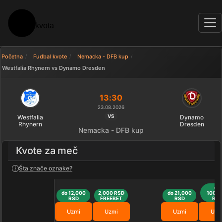
Početna
Fudbal kvote
Nemacka - DFB kup
Westfalia Rhynern vs Dynamo Dresden
Uporedi kvote: Westfalia Rhyn
13:30
23.08.2026
VS
Westfalia
Dynamo
Rhynern
Dresden
Nemacka - DFB kup
Kvote za meč
Šta znače oznake?
do
do 12,000
2,000 RSD
do 21,000
100,0
RSD
FREEBET
RSD
RS
Uzmi
Uzmi
Uzmi
Uzm