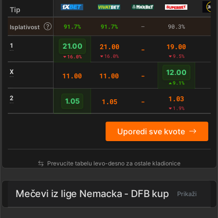
Tip
91.7%
91.7%
–
90.3%
–
Isplativost
1
21.00
19.00
21.00
-
-
16.0%
9.5%
16.0%
X
12.00
11.00
11.00
-
-
9.1%
2
1.03
1.05
-
-
1.05
1.9%
Uporedi sve kvote
Prevucite tabelu levo-desno za ostale kladionice
Mečevi iz lige
Nemacka - DFB kup
Prikaži