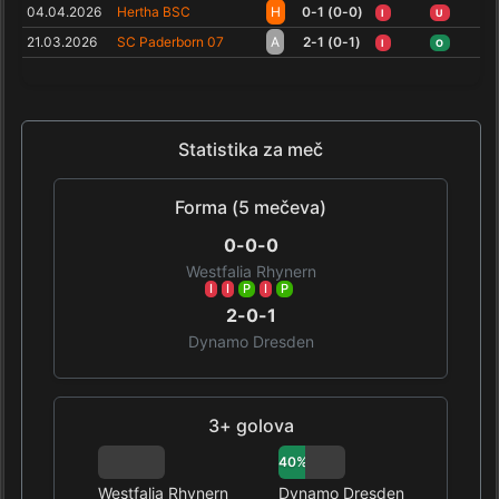
04.04.2026
Hertha BSC
H
0-1 (0-0)
I
U
21.03.2026
SC Paderborn 07
A
2-1 (0-1)
I
O
Statistika za meč
Forma (5 mečeva)
0-0-0
Westfalia Rhynern
I
I
P
I
P
2-0-1
Dynamo Dresden
3+ golova
0%
40%
Westfalia Rhynern
Dynamo Dresden