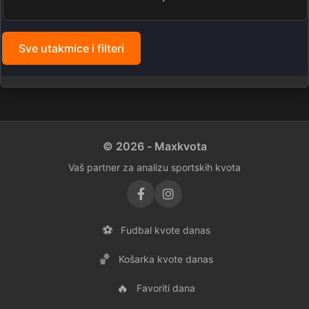
Sve utakmice i filteri
© 2026 - Maxkvota
Vaš partner za analizu sportskih kvota
⚽
Fudbal kvote danas
🏀
Košarka kvote danas
🔥
Favoriti dana