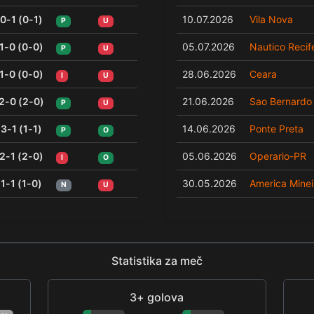
0-1 (0-1)
10.07.2026
Vila Nova
P
U
1-0 (0-0)
05.07.2026
Nautico Recif
P
U
1-0 (0-0)
28.06.2026
Ceara
I
U
2-0 (2-0)
21.06.2026
Sao Bernardo
P
U
3-1 (1-1)
14.06.2026
Ponte Preta
P
O
2-1 (2-0)
05.06.2026
Operario-PR
I
O
1-1 (1-0)
30.05.2026
America Minei
N
U
Statistika za meč
3+ golova