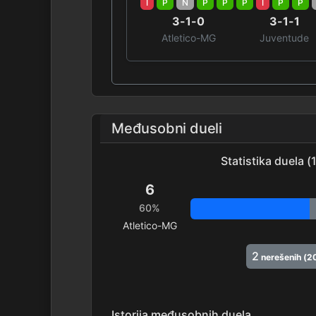
I
P
N
P
P
P
I
P
P
3-1-0
3-1-1
Atletico-MG
Juventude
Međusobni dueli
Statistika duela 
6
60%
Atletico-MG
2
nerešenih (2
Istorija međusobnih duela