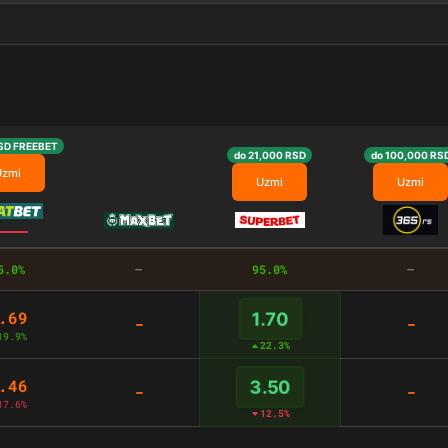
SD FREEBET
do 21,000 RSD
do 100,000 RS
Uzmi
Uzmi
Uzmi
5.0%
–
95.0%
–
.69
1.70
-
-
19.9%
22.3%
.46
3.50
-
-
17.6%
12.5%