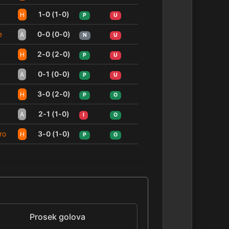
1-0 (1-0)
H
P
U
e
0-0 (0-0)
A
N
U
2-0 (2-0)
H
P
U
0-1 (0-0)
A
P
U
3-0 (2-0)
H
P
O
2-1 (1-0)
A
I
O
ro
3-0 (1-0)
H
P
O
Prosek golova