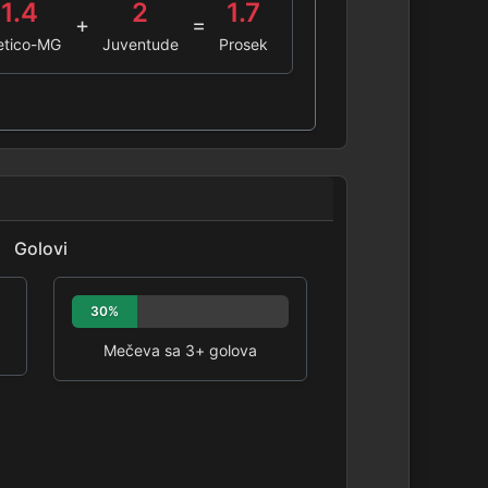
1.4
2
1.7
+
=
letico-MG
Juventude
Prosek
Golovi
30%
Mečeva sa 3+ golova