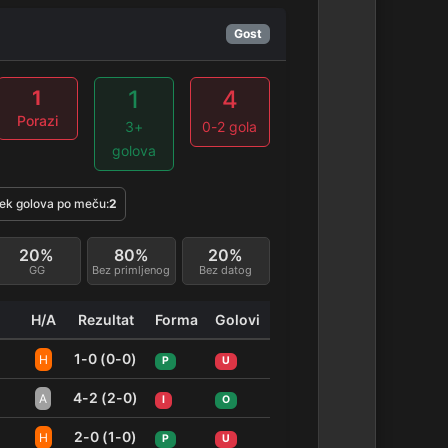
Gost
1
4
1
Porazi
3+
0-2 gola
golova
ek golova po meču:
2
20%
80%
20%
GG
Bez primljenog
Bez datog
H/A
Rezultat
Forma
Golovi
1-0 (0-0)
H
P
U
4-2 (2-0)
A
I
O
2-0 (1-0)
H
P
U