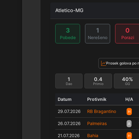
Atletico-MG
3
1
0
Pobede
Nerešeno
Porazi
Prosek golova po 
1
0.4
40%
Dao
Primio
GG
Datum
Protivnik
H/A
29.07.2026
RB Bragantino
H
26.07.2026
Palmeiras
A
21.07.2026
Bahia
H