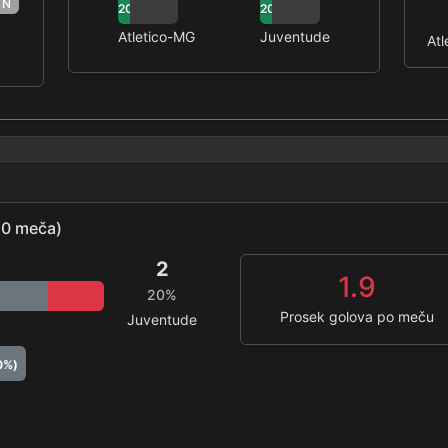
N
20%
20%
Atletico-MG
Juventude
At
(10 meča)
2
1.9
20%
Prosek golova po meču
Juventude
0%)