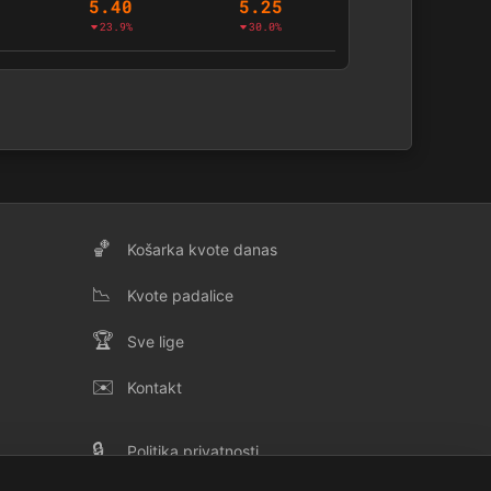
5.40
5.25
23.9%
30.0%
🏀
Košarka kvote danas
📉
Kvote padalice
🏆
Sve lige
✉️
Kontakt
🔒
Politika privatnosti