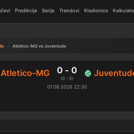
čevi
Predikcije
Serije
Trendovi
Kladionice
Kalkulato
ila
Atletico-MG vs Juventude
 Juventude — rezultat
0 - 0
Atletico-MG
Juventud
(0 - 0)
01.08.2026 22:30