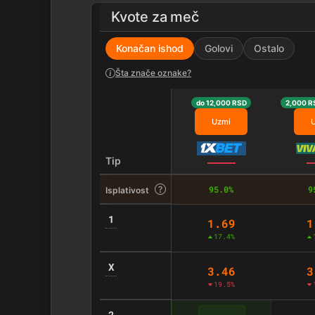
Kvote za meč
Konačan ishod
Golovi
Ostalo
Šta znače oznake?
do 12,000 RSD
2,000 R
Uzmi
Tip
95.0%
9
Isplativost
1
1.69
1
17.4%
X
3.46
3
19.5%
2