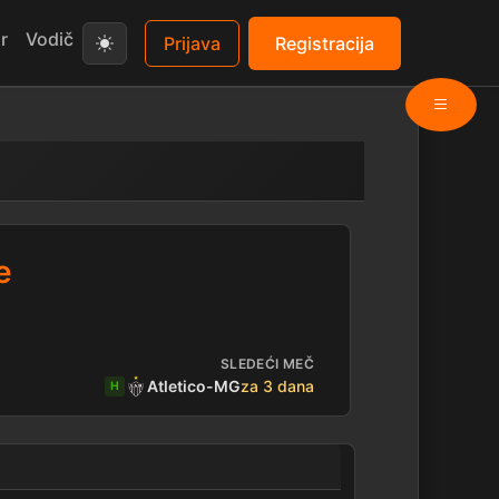
r
Vodič
Prijava
Registracija
e
SLEDEĆI MEČ
Atletico-MG
za 3 dana
H