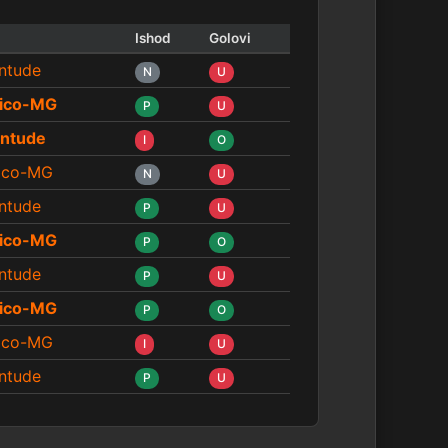
Ishod
Golovi
ntude
N
U
tico-MG
P
U
ntude
I
O
tico-MG
N
U
ntude
P
U
tico-MG
P
O
ntude
P
U
tico-MG
P
O
tico-MG
I
U
ntude
P
U