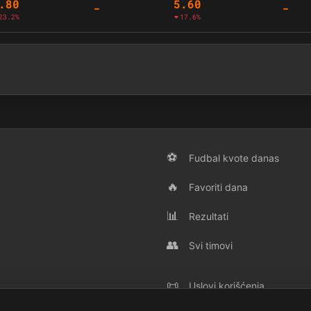
.80
5.60
-
-
23.2%
17.6%
⚽
Fudbal kvote danas
🔥
Favoriti dana
📊
Rezultati
👥
Svi timovi
📜
Uslovi korišćenja