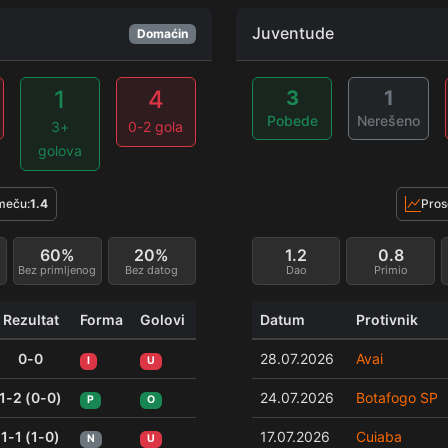
Juventude
Domaćin
1
4
3
1
Pobede
Nerešeno
3+
0-2 gola
golova
meču:
1.4
Pros
60%
20%
1.2
0.8
Bez primljenog
Bez datog
Dao
Primio
Rezultat
Forma
Golovi
Datum
Protivnik
0-0
28.07.2026
Avai
I
U
1-2 (0-0)
24.07.2026
Botafogo SP
P
O
1-1 (1-0)
17.07.2026
Cuiaba
N
U