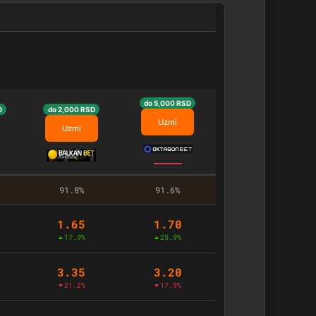
do 5,000 RSD
D
do 2,000 RSD
Uzmi
Uzmi
91.8%
91.6%
1.65
1.70
17.9%
25.9%
3.35
3.20
21.2%
17.9%