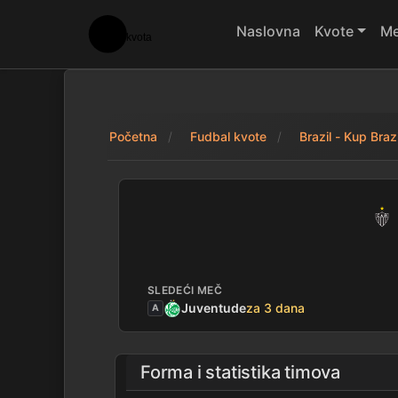
Naslovna
Kvote
Me
Početna
Fudbal kvote
Brazil - Kup Braz
Atletico-MG 0 - 0
SLEDEĆI MEČ
Juventude
za 3 dana
A
Forma i statistika timova