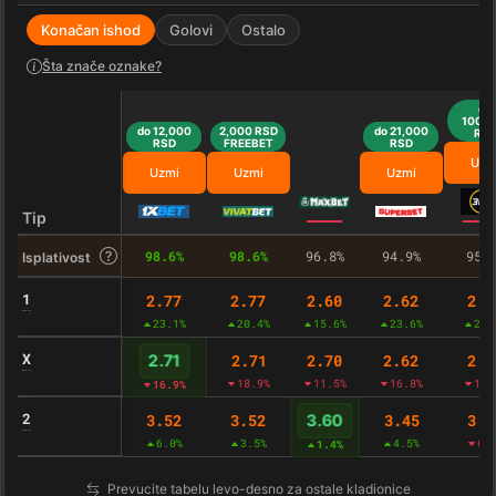
Konačan ishod
Golovi
Ostalo
Šta znače oznake?
do
100,0
do 12,000
2,000 RSD
do 21,000
RS
RSD
FREEBET
RSD
Uzm
Uzmi
Uzmi
Uzmi
Tip
98.6%
98.6%
96.8%
94.9%
95.
Isplativost
1
2.77
2.77
2.60
2.62
2.8
23.1%
20.4%
15.6%
23.6%
26.
X
2.71
2.70
2.62
2.5
2.71
18.9%
11.5%
16.8%
14.
16.9%
2
3.52
3.52
3.45
3.3
3.60
6.0%
3.5%
4.5%
6.
1.4%
Prevucite tabelu levo-desno za ostale kladionice