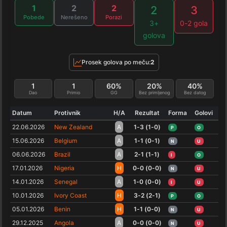
1
2
2
2
3
Pobede
Nerešeno
Porazi
3+
0-2 gola
golova
Prosek golova po meču:
2
1
1
60%
20%
40%
Dao
Primio
GG
Bez primljenog
Bez datog
Datum
Protivnik
H/A
Rezultat
Forma
Golovi
22.06.2026
New Zealand
A
1-3 (1-0)
P
O
15.06.2026
Belgium
A
1-1 (0-1)
N
U
06.06.2026
Brazil
A
2-1 (1-1)
I
O
17.01.2026
Nigeria
H
0-0 (0-0)
N
U
14.01.2026
Senegal
A
1-0 (0-0)
I
U
10.01.2026
Ivory Coast
H
3-2 (2-1)
P
O
05.01.2026
Benin
H
1-1 (0-0)
N
U
29.12.2025
Angola
A
0-0 (0-0)
N
U