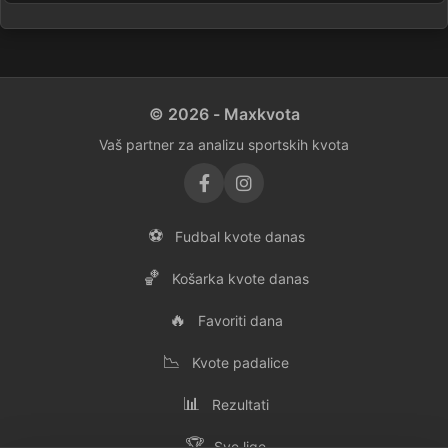
© 2026 - Maxkvota
Vaš partner za analizu sportskih kvota
⚽
Fudbal kvote danas
🏀
Košarka kvote danas
🔥
Favoriti dana
📉
Kvote padalice
📊
Rezultati
🏆
Sve lige