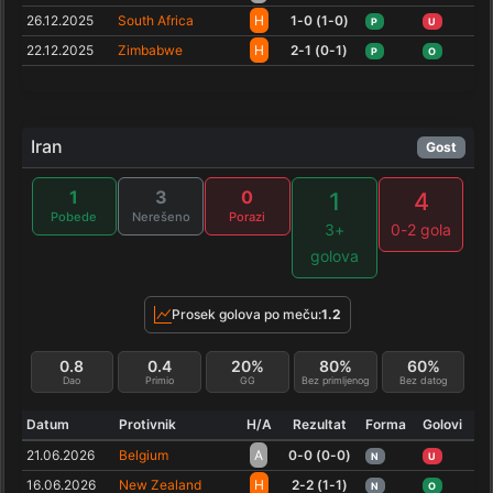
26.12.2025
South Africa
H
1-0 (1-0)
P
U
22.12.2025
Zimbabwe
H
2-1 (0-1)
P
O
Iran
Gost
1
3
0
1
4
Pobede
Nerešeno
Porazi
3+
0-2 gola
golova
Prosek golova po meču:
1.2
0.8
0.4
20%
80%
60%
Dao
Primio
GG
Bez primljenog
Bez datog
Datum
Protivnik
H/A
Rezultat
Forma
Golovi
21.06.2026
Belgium
A
0-0 (0-0)
N
U
16.06.2026
New Zealand
H
2-2 (1-1)
N
O