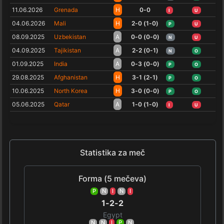
11.06.2026
Grenada
H
0-0
I
U
04.06.2026
Mali
H
2-0 (1-0)
P
U
08.09.2025
Uzbekistan
A
0-0 (0-0)
N
U
04.09.2025
Tajikistan
A
2-2 (0-1)
N
O
01.09.2025
India
A
0-3 (0-0)
P
O
29.08.2025
Afghanistan
H
3-1 (2-1)
P
O
10.06.2025
North Korea
H
3-0 (0-0)
P
O
05.06.2025
Qatar
A
1-0 (1-0)
I
U
Statistika za meč
Forma (5 mečeva)
P
N
I
N
I
1-2-2
Egypt
N
N
I
P
N