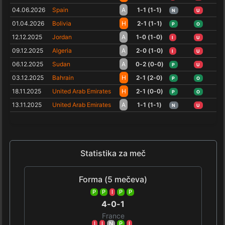
04.06.2026
Spain
A
1-1 (1-1)
N
U
01.04.2026
Bolivia
H
2-1 (1-1)
P
O
12.12.2025
Jordan
A
1-0 (1-0)
I
U
09.12.2025
Algeria
A
2-0 (1-0)
I
U
06.12.2025
Sudan
A
0-2 (0-0)
P
U
03.12.2025
Bahrain
H
2-1 (2-0)
P
O
18.11.2025
United Arab Emirates
H
2-1 (0-0)
P
O
13.11.2025
United Arab Emirates
A
1-1 (1-1)
N
U
Statistika za meč
Forma (5 mečeva)
P
P
I
P
P
4-0-1
France
I
I
N
P
I