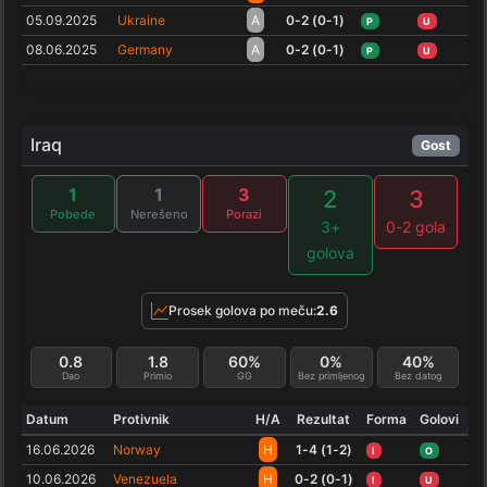
05.09.2025
Ukraine
A
0-2 (0-1)
P
U
08.06.2025
Germany
A
0-2 (0-1)
P
U
Iraq
Gost
1
1
3
2
3
Pobede
Nerešeno
Porazi
3+
0-2 gola
golova
Prosek golova po meču:
2.6
0.8
1.8
60%
0%
40%
Dao
Primio
GG
Bez primljenog
Bez datog
Datum
Protivnik
H/A
Rezultat
Forma
Golovi
16.06.2026
Norway
H
1-4 (1-2)
I
O
10.06.2026
Venezuela
H
0-2 (0-1)
I
U