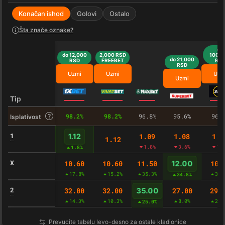
Konačan ishod
Golovi
Ostalo
Šta znače oznake?
do
do 12,000
2,000 RSD
100,0
do 21,000
RSD
FREEBET
RS
RSD
Uzmi
Uzmi
Uzm
Uzmi
Tip
98.2%
98.2%
96.8%
95.6%
96.
Isplativost
1
1.09
1.08
1.1
1.12
1.12
1.8%
3.6%
1.
1.8%
X
10.60
10.60
11.50
10.
12.00
17.8%
15.2%
35.3%
33.
34.8%
2
32.00
32.00
27.00
29.
35.00
14.3%
10.3%
8.0%
20.
25.0%
Prevucite tabelu levo-desno za ostale kladionice