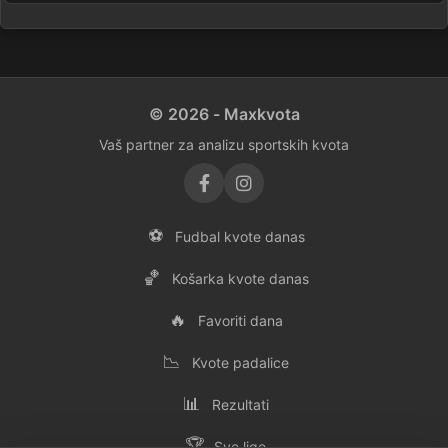
© 2026 - Maxkvota
Vaš partner za analizu sportskih kvota
⚽
Fudbal kvote danas
🏀
Košarka kvote danas
🔥
Favoriti dana
📉
Kvote padalice
📊
Rezultati
🏆
Sve lige