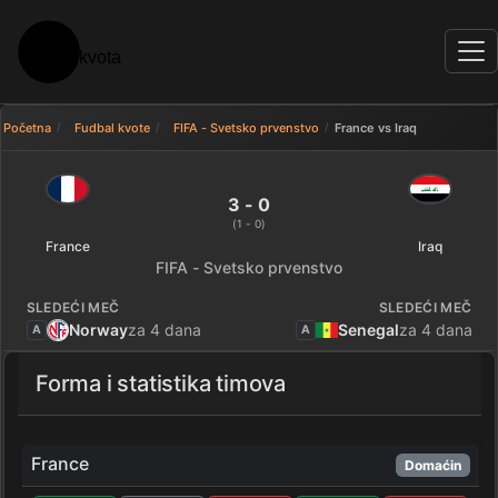
Početna
Fudbal kvote
FIFA - Svetsko prvenstvo
France vs Iraq
France 3 - 0 Iraq — rezultat
3 - 0
(1 - 0)
France
Iraq
FIFA - Svetsko prvenstvo
SLEDEĆI MEČ
SLEDEĆI MEČ
Norway
za 4 dana
Senegal
za 4 dana
A
A
Forma i statistika timova
France
Domaćin