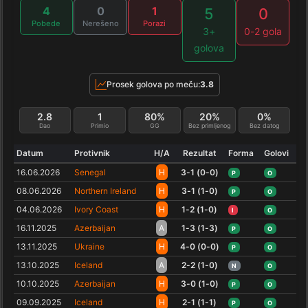
4
0
1
5
0
Pobede
Nerešeno
Porazi
3+
0-2 gola
golova
Prosek golova po meču:
3.8
2.8
1
80%
20%
0%
Dao
Primio
GG
Bez primljenog
Bez datog
Datum
Protivnik
H/A
Rezultat
Forma
Golovi
16.06.2026
Senegal
H
3-1 (0-0)
P
O
08.06.2026
Northern Ireland
H
3-1 (1-0)
P
O
04.06.2026
Ivory Coast
H
1-2 (1-0)
I
O
16.11.2025
Azerbaijan
A
1-3 (1-3)
P
O
13.11.2025
Ukraine
H
4-0 (0-0)
P
O
13.10.2025
Iceland
A
2-2 (1-0)
N
O
10.10.2025
Azerbaijan
H
3-0 (1-0)
P
O
09.09.2025
Iceland
H
2-1 (1-1)
P
O