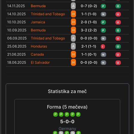
14.11.2025
Bermuda
A
0-7 (0-2)
P
O
14.10.2025
Trinidad and Tobago
H
1-1 (1-0)
N
U
10.10.2025
Jamaica
H
2-0 (1-0)
P
U
10.09.2025
Bermuda
H
3-2 (2-2)
P
O
06.09.2025
Trinidad and Tobago
A
0-0 (0-0)
N
U
25.06.2025
Honduras
A
2-1 (1-1)
I
O
21.06.2025
Canada
H
1-1 (0-1)
N
U
18.06.2025
El Salvador
H
0-0 (0-0)
N
U
Statistika za meč
Forma (5 mečeva)
P
P
P
P
P
5-0-0
Germany
P
N
P
N
P