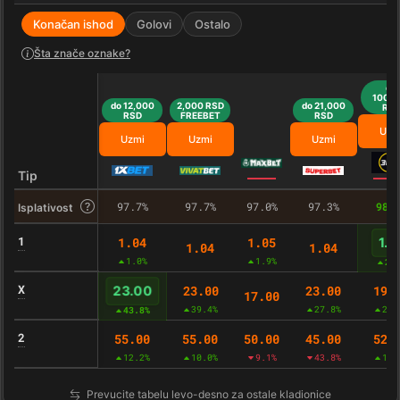
Konačan ishod
Golovi
Ostalo
Šta znače oznake?
do
100,0
do 12,000
2,000 RSD
do 21,000
RS
RSD
FREEBET
RSD
Uzm
Uzmi
Uzmi
Uzmi
Tip
97.7%
97.7%
97.0%
97.3%
98.
Isplativost
1
1.04
1.05
1.0
1.04
1.04
1.0%
1.9%
2.
X
23.00
23.00
19.
23.00
17.00
39.4%
27.8%
23.
43.8%
2
55.00
55.00
50.00
45.00
52.
12.2%
10.0%
9.1%
43.8%
11.
Prevucite tabelu levo-desno za ostale kladionice