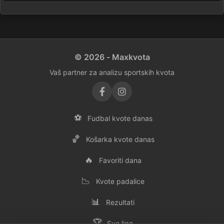
© 2026 - Maxkvota
Vaš partner za analizu sportskih kvota
⚽
Fudbal kvote danas
🏀
Košarka kvote danas
🔥
Favoriti dana
📉
Kvote padalice
📊
Rezultati
🏆
Sve lige