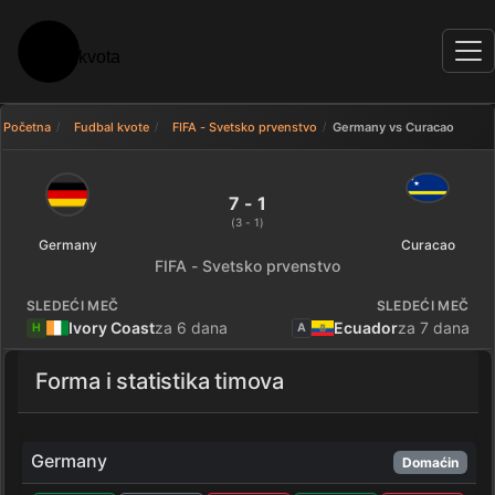
Početna
Fudbal kvote
FIFA - Svetsko prvenstvo
Germany vs Curacao
Germany 7 - 1 Curacao — rezult
7 - 1
(3 - 1)
Germany
Curacao
FIFA - Svetsko prvenstvo
SLEDEĆI MEČ
SLEDEĆI MEČ
Ivory Coast
za 6 dana
Ecuador
za 7 dana
H
A
Forma i statistika timova
Germany
Domaćin