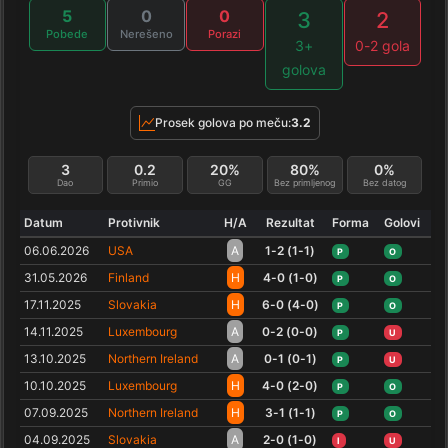
5
0
0
3
2
Pobede
Nerešeno
Porazi
3+
0-2 gola
golova
Prosek golova po meču:
3.2
3
0.2
20%
80%
0%
Dao
Primio
GG
Bez primljenog
Bez datog
Datum
Protivnik
H/A
Rezultat
Forma
Golovi
06.06.2026
USA
A
1-2 (1-1)
P
O
31.05.2026
Finland
H
4-0 (1-0)
P
O
17.11.2025
Slovakia
H
6-0 (4-0)
P
O
14.11.2025
Luxembourg
A
0-2 (0-0)
P
U
13.10.2025
Northern Ireland
A
0-1 (0-1)
P
U
10.10.2025
Luxembourg
H
4-0 (2-0)
P
O
07.09.2025
Northern Ireland
H
3-1 (1-1)
P
O
04.09.2025
Slovakia
A
2-0 (1-0)
I
U