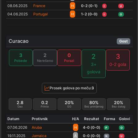
08.06.2025
France
H
0-2 (0-1)
I
U
04.06.2025
Portugal
H
1-2 (0-0)
I
O
Curacao
Gost
3
2
0
2
3
Pobede
Nerešeno
Porazi
3+
0-2 gola
golova
Prosek golova po meču:
3
2.8
0.2
20%
80%
20%
Dao
Primio
GG
Bez primljenog
Bez datog
Datum
Protivnik
H/A
Rezultat
Forma
Golovi
07.06.2026
Aruba
H
4-0 (0-0)
P
O
19.11.2025
Jamaica
A
0-0 (0-0)
N
U