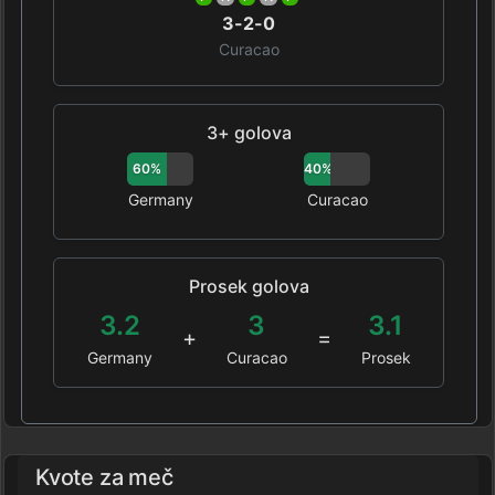
3-2-0
Curacao
3+ golova
60%
40%
Germany
Curacao
Prosek golova
3.2
3
3.1
+
=
Germany
Curacao
Prosek
Kvote za meč