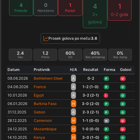
4
0
1
4
1
Pobede
Nerešeno
Porazi
3+
0-2 gola
golova
Prosek golova po meču:
3.6
2.4
1.2
60%
40%
0%
Dao
Primio
GG
Bez primljenog
Bez datog
Datum
Protivnik
H/A
Rezultat
Forma
Golovi
08.06.2026
Bethlehem Steel
A
0-2
P
U
04.06.2026
France
A
1-2 (1-0)
P
O
10.01.2026
Egypt
A
3-2 (2-1)
I
O
06.01.2026
Burkina Faso
H
3-0 (2-0)
P
O
31.12.2025
Gabon
A
2-3 (2-1)
P
O
28.12.2025
Cameroon
H
1-1 (0-0)
N
U
24.12.2025
Mozambique
H
1-0 (0-0)
P
U
14.10.2025
Kenya
H
3-0 (1-0)
P
O