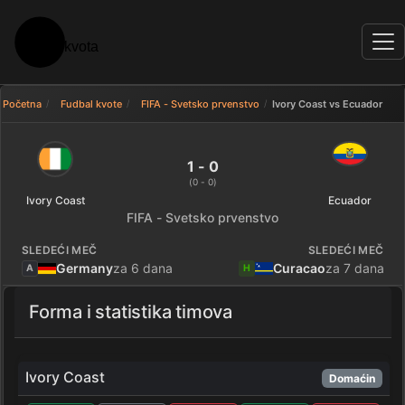
Početna
Fudbal kvote
FIFA - Svetsko prvenstvo
Ivory Coast vs Ecuador
Ivory Coast 1 - 0 Ecuador — rez
1 - 0
(0 - 0)
Ivory Coast
Ecuador
FIFA - Svetsko prvenstvo
SLEDEĆI MEČ
SLEDEĆI MEČ
Germany
za 6 dana
Curacao
za 7 dana
A
H
Forma i statistika timova
Ivory Coast
Domaćin