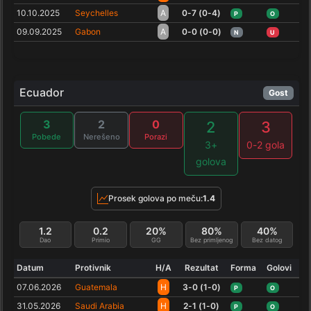
10.10.2025
Seychelles
A
0-7 (0-4)
P
O
09.09.2025
Gabon
A
0-0 (0-0)
N
U
Ecuador
Gost
3
2
0
2
3
Pobede
Nerešeno
Porazi
3+
0-2 gola
golova
Prosek golova po meču:
1.4
1.2
0.2
20%
80%
40%
Dao
Primio
GG
Bez primljenog
Bez datog
Datum
Protivnik
H/A
Rezultat
Forma
Golovi
07.06.2026
Guatemala
H
3-0 (1-0)
P
O
31.05.2026
Saudi Arabia
H
2-1 (1-0)
P
O