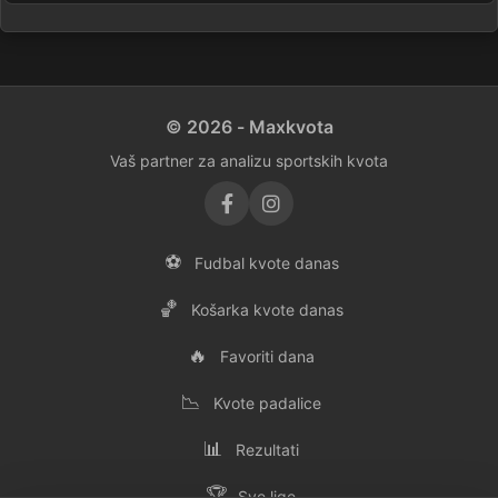
© 2026 - Maxkvota
Vaš partner za analizu sportskih kvota
⚽
Fudbal kvote danas
🏀
Košarka kvote danas
🔥
Favoriti dana
📉
Kvote padalice
📊
Rezultati
🏆
Sve lige