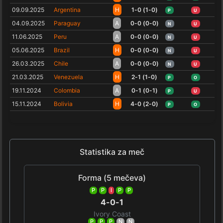
09.09.2025
Argentina
H
1-0 (1-0)
P
U
04.09.2025
Paraguay
A
0-0 (0-0)
N
U
11.06.2025
Peru
A
0-0 (0-0)
N
U
05.06.2025
Brazil
H
0-0 (0-0)
N
U
26.03.2025
Chile
A
0-0 (0-0)
N
U
21.03.2025
Venezuela
H
2-1 (1-0)
P
O
19.11.2024
Colombia
A
0-1 (0-1)
P
U
15.11.2024
Bolivia
H
4-0 (2-0)
P
O
Statistika za meč
Forma (5 mečeva)
P
P
I
P
P
4-0-1
Ivory Coast
P
P
P
N
N