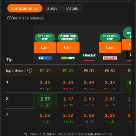
Konačan ishod
Golovi
Ostalo
Šta znače oznake?
do
100,0
do 12,000
2,000 RSD
do 21,000
RS
RSD
FREEBET
RSD
Uzm
Uzmi
Uzmi
Uzmi
Tip
97.5%
97.5%
96.3%
96.0%
97.
Isplativost
1
3.40
3.40
3.40
3.30
3.4
6.1%
8.1%
2.9%
13.2%
1.
X
2.97
2.90
2.95
2.9
2.97
2.1%
4.9%
6.5%
1.
4.6%
2
2.53
2.53
2.50
2.50
2.5
7.2%
5.0%
8.7%
4.2%
9.
Prevucite tabelu levo-desno za ostale kladionice