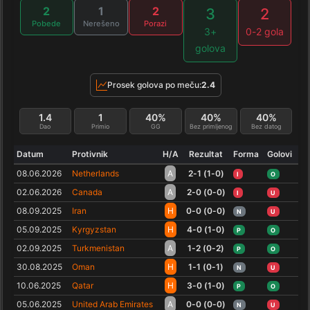
2
1
2
3
2
Pobede
Nerešeno
Porazi
3+
0-2 gola
golova
Prosek golova po meču:
2.4
1.4
1
40%
40%
40%
Dao
Primio
GG
Bez primljenog
Bez datog
Datum
Protivnik
H/A
Rezultat
Forma
Golovi
08.06.2026
Netherlands
A
2-1 (1-0)
I
O
02.06.2026
Canada
A
2-0 (0-0)
I
U
08.09.2025
Iran
H
0-0 (0-0)
N
U
05.09.2025
Kyrgyzstan
H
4-0 (1-0)
P
O
02.09.2025
Turkmenistan
A
1-2 (0-2)
P
O
30.08.2025
Oman
H
1-1 (0-1)
N
U
10.06.2025
Qatar
H
3-0 (1-0)
P
O
05.06.2025
United Arab Emirates
A
0-0 (0-0)
N
U