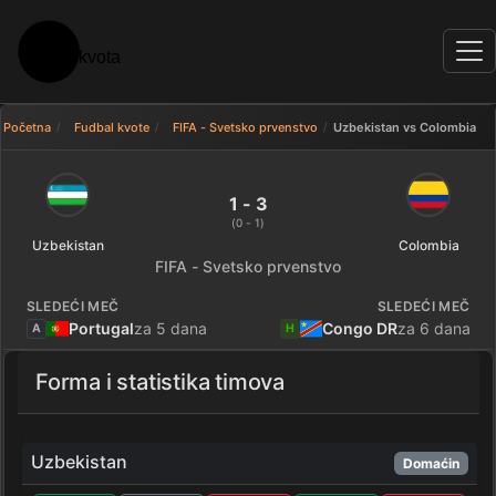
Početna
Fudbal kvote
FIFA - Svetsko prvenstvo
Uzbekistan vs Colombia
Uzbekistan 1 - 3 Colombia — rez
1 - 3
(0 - 1)
Uzbekistan
Colombia
FIFA - Svetsko prvenstvo
SLEDEĆI MEČ
SLEDEĆI MEČ
Portugal
za 5 dana
Congo DR
za 6 dana
A
H
Forma i statistika timova
Uzbekistan
Domaćin