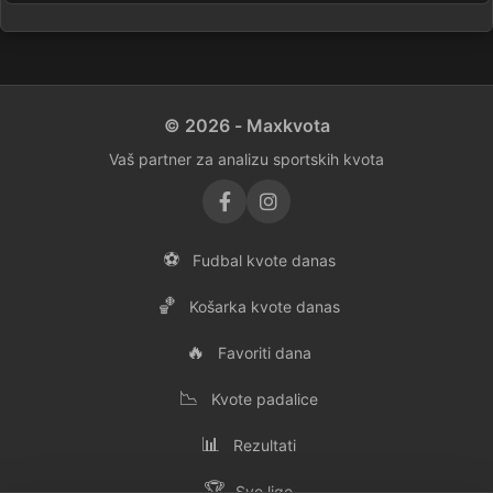
© 2026 - Maxkvota
Vaš partner za analizu sportskih kvota
⚽
Fudbal kvote danas
🏀
Košarka kvote danas
🔥
Favoriti dana
📉
Kvote padalice
📊
Rezultati
🏆
Sve lige