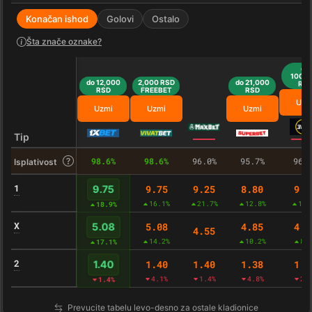
Konačan ishod
Golovi
Ostalo
Šta znače oznake?
do
100,0
do 12,000
2,000 RSD
do 21,000
RS
RSD
FREEBET
RSD
Uzm
Uzmi
Uzmi
Uzmi
Tip
98.6%
98.6%
96.0%
95.7%
96.
Isplativost
1
9.75
9.25
8.80
9.0
9.75
16.1%
21.7%
12.8%
13.
18.9%
X
5.08
4.85
4.9
5.08
4.55
14.2%
10.2%
8.
17.1%
2
1.40
1.40
1.38
1.3
1.40
4.1%
1.4%
4.8%
2.
1.4%
Prevucite tabelu levo-desno za ostale kladionice