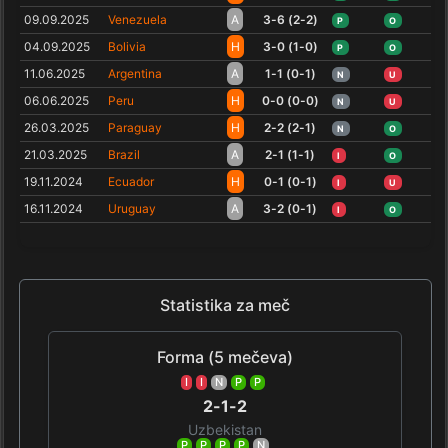
09.09.2025
Venezuela
A
3-6 (2-2)
P
O
04.09.2025
Bolivia
H
3-0 (1-0)
P
O
11.06.2025
Argentina
A
1-1 (0-1)
N
U
06.06.2025
Peru
H
0-0 (0-0)
N
U
26.03.2025
Paraguay
H
2-2 (2-1)
N
O
21.03.2025
Brazil
A
2-1 (1-1)
I
O
19.11.2024
Ecuador
H
0-1 (0-1)
I
U
16.11.2024
Uruguay
A
3-2 (0-1)
I
O
Statistika za meč
Forma (5 mečeva)
I
I
N
P
P
2-1-2
Uzbekistan
P
P
P
P
N