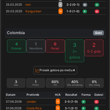
25.03.2025
Iran
A
2-2 (0-1)
N
O
20.03.2025
Kyrgyzstan
H
1-0 (1-0)
P
U
Colombia
Gost
4
1
0
3
2
Pobede
Nerešeno
Porazi
3+
0-2 gola
golova
Prosek golova po meču:
4
3
1
60%
40%
0%
Dao
Primio
GG
Bez primljenog
Bez datog
Datum
Protivnik
H/A
Rezultat
Forma
Golovi
07.06.2026
Jordan
H
2-0 (1-0)
P
U
01.06.2026
Costa Rica
H
3-1 (2-1)
P
O