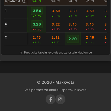
94.8%
93.6%
93.0%
92.6%
94.
Isplativost
1
3.50
3.30
3.50
3.5
3.54
3.6%
4.8%
9.4%
8.
3.5%
X
3.22
3.15
3.15
3.1
3.26
4.2%
3.1%
1.6%
3.
4.1%
2
2.15
2.12
2.10
2.1
2.20
0.5%
0.5%
1.4%
2.
Prevucite tabelu levo-desno za ostale kladionice
© 2026 - Maxkvota
Vaš partner za analizu sportskih kvota