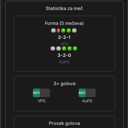
Statistika za meč
Forma (5 mečeva)
N
I
P
P
N
2-2-1
VPS
N
N
P
P
P
3-2-0
KuPS
3+ golova
40%
40%
VPS
KuPS
Prosek golova