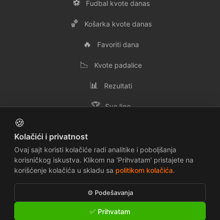
⚽
Fudbal kvote danas
🏀
Košarka kvote danas
🔥
Favoriti dana
📉
Kvote padalice
📊
Rezultati
🏆
Sve lige
🍪
👥
Svi timovi
Kolačići i privatnost
✉️
Kontakt
Ovaj sajt koristi kolačiće radi analitike i poboljšanja
korisničkog iskustva. Klikom na 'Prihvatam' pristajete na
korišćenje kolačića u skladu sa
politikom kolačića
.
📜
🔒
Uslovi korišćenja
Politika privatnosti
⚙️ Podešavanja
🍪
⚠️
Politika kolačića
Odricanje odgovornosti
✅ Prihvatam