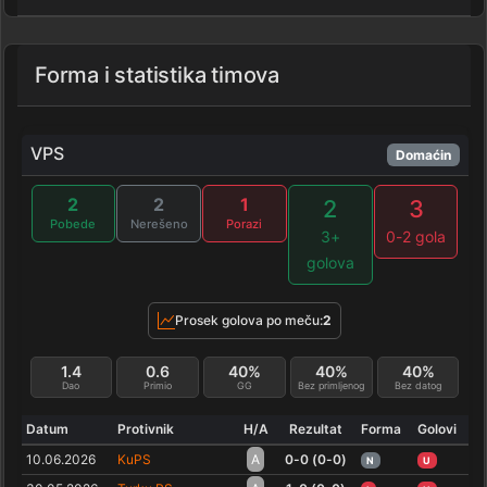
Forma i statistika timova
VPS
Domaćin
2
2
1
2
3
Pobede
Nerešeno
Porazi
3+
0-2 gola
golova
Prosek golova po meču:
2
1.4
0.6
40%
40%
40%
Dao
Primio
GG
Bez primljenog
Bez datog
Datum
Protivnik
H/A
Rezultat
Forma
Golovi
10.06.2026
KuPS
A
0-0 (0-0)
N
U