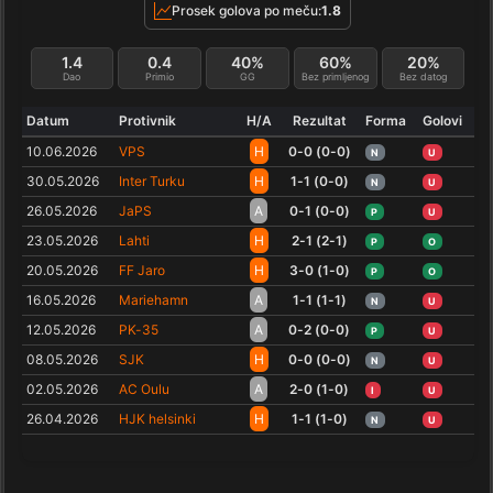
Prosek golova po meču:
1.8
1.4
0.4
40%
60%
20%
Dao
Primio
GG
Bez primljenog
Bez datog
Datum
Protivnik
H/A
Rezultat
Forma
Golovi
10.06.2026
VPS
H
0-0 (0-0)
N
U
30.05.2026
Inter Turku
H
1-1 (0-0)
N
U
26.05.2026
JaPS
A
0-1 (0-0)
P
U
23.05.2026
Lahti
H
2-1 (2-1)
P
O
20.05.2026
FF Jaro
H
3-0 (1-0)
P
O
16.05.2026
Mariehamn
A
1-1 (1-1)
N
U
12.05.2026
PK-35
A
0-2 (0-0)
P
U
08.05.2026
SJK
H
0-0 (0-0)
N
U
02.05.2026
AC Oulu
A
2-0 (1-0)
I
U
26.04.2026
HJK helsinki
H
1-1 (1-0)
N
U