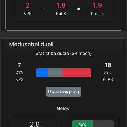
2
1.8
1.9
+
=
VPS
KuPS
Prosek
Međusobni dueli
Statistika duela (34 meča)
7
18
21%
53%
VPS
KuPS
9
nerešenih (26%)
Golovi
2.6
50%