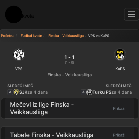
Početna
Fudbal kvote
Finska - Veikkausliiga
VPS vs KuPS
VPS 1 - 1 KuPS — rezultat
1 - 1
(1 - 0)
VPS
KuPS
Finska - Veikkausliiga
SLEDEĆI MEČ
SLEDEĆI MEČ
SJK
za 4 dana
Turku PS
za 4 dana
A
A
Mečevi iz lige
Finska -
Prikaži
Veikkausliiga
Tabele Finska - Veikkausliiga
Prikaži