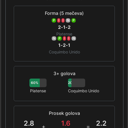
Forma (5 mečeva)
P
I
I
N
P
2-1-2
Platense
N
P
I
I
N
1-2-1
Coquimbo Unido
3+ golova
60%
20%
Platense
Coquimbo Unido
Prosek golova
2.8
1.6
2.2
+
=