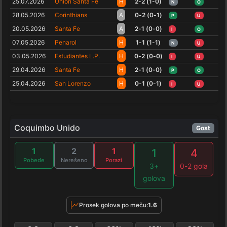
25.07.2026
Union Santa Fe
H
2-2 (1-0)
N
O
28.05.2026
Corinthians
A
0-2 (0-1)
P
U
20.05.2026
Santa Fe
A
2-1 (0-0)
I
O
07.05.2026
Penarol
H
1-1 (1-1)
N
U
03.05.2026
Estudiantes L.P.
H
0-2 (0-0)
I
U
29.04.2026
Santa Fe
H
2-1 (0-0)
P
O
25.04.2026
San Lorenzo
H
0-1 (0-1)
I
U
Coquimbo Unido
Gost
1
2
1
1
4
Pobede
Nerešeno
Porazi
3+
0-2 gola
golova
Prosek golova po meču:
1.6