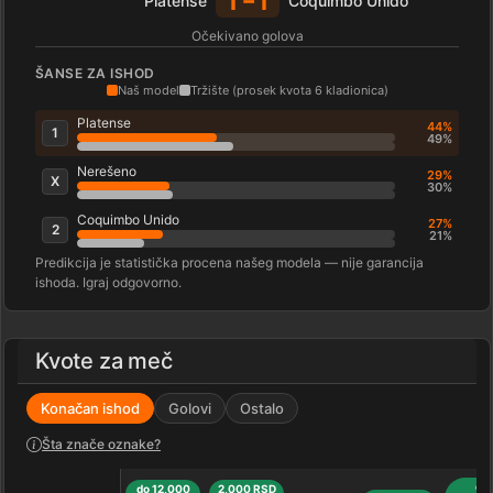
1-1
Platense
Coquimbo Unido
Očekivano golova
ŠANSE ZA ISHOD
Naš model
Tržište (prosek kvota 6 kladionica)
Platense
44%
1
49%
Nerešeno
29%
X
30%
Coquimbo Unido
27%
2
21%
Predikcija je statistička procena našeg modela — nije garancija
ishoda. Igraj odgovorno.
Kvote za meč
Konačan ishod
Golovi
Ostalo
Šta znače oznake?
do
do 12,000
2,000 RSD