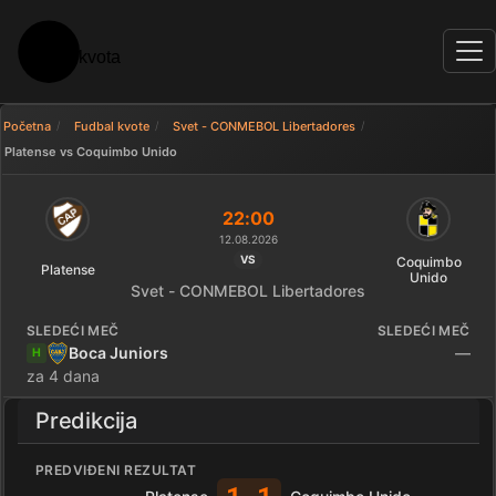
Početna
Fudbal kvote
Svet - CONMEBOL Libertadores
Platense vs Coquimbo Unido
Uporedi kvote: Platense - Coq
22:00
12.08.2026
VS
Coquimbo
Platense
Unido
Svet - CONMEBOL Libertadores
SLEDEĆI MEČ
SLEDEĆI MEČ
Boca Juniors
—
H
za 4 dana
Predikcija
PREDVIĐENI REZULTAT