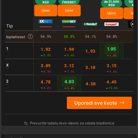
do 21,000
100,0
RSD
FREEBET
RSD
RS
Uzmi
Uzmi
Uzmi
Uzm
Tip
94.9%
95.9%
94.1%
94.8%
–
Isplativost
1
1.92
1.94
1.95
1.93
-
5.5%
5.4%
1.0%
X
3.09
3.12
3.15
3.10
-
6.9%
7.1%
1.6%
2
4.78
4.45
4.83
4.50
-
3.2%
15.6%
3.4%
Uporedi sve kvote
Prevucite tabelu levo-desno za ostale kladionice