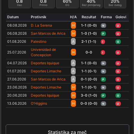
0.8
0.8
60%
40%
20%
Dao
Primio
GG
Bez primljenog
Bez datog
Datum
Protivnik
H/A
Rezultat
Forma
Golovi
08.08.2026
D. La Serena
H
1-1 (0-0)
N
U
06.08.2026
San Marcos de Arica
H
1-0 (1-0)
P
U
01.08.2026
Palestino
A
2-1 (1-1)
I
O
Universidad de
25.07.2026
H
0-0
I
U
Concepcion
04.07.2026
Deportes Iquique
A
1-1 (0-0)
N
U
01.07.2026
Deportes Limache
A
1-1 (0-1)
N
U
27.06.2026
San Marcos de Arica
A
0-1 (0-0)
P
U
23.06.2026
Deportes Limache
H
1-1 (0-1)
N
U
20.06.2026
Deportes Iquique
H
3-0 (1-0)
P
O
13.06.2026
O'Higgins
H
0-0 (0-0)
N
U
Statistika za meč