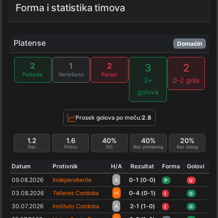
Forma i statistika timova
Platense
Domaćin
2
1
2
3
2
Pobede
Nerešeno
Porazi
3+
0-2 gola
golova
Prosek golova po meču:
2.8
1.2
1.6
40%
40%
20%
Dao
Primio
GG
Bez primljenog
Bez datog
Datum
Protivnik
H/A
Rezultat
Forma
Golovi
09.08.2026
Independiente
A
0-1 (0-0)
P
U
03.08.2026
Talleres Cordoba
H
0-4 (0-1)
I
O
30.07.2026
Instituto Cordoba
A
2-1 (1-0)
I
O