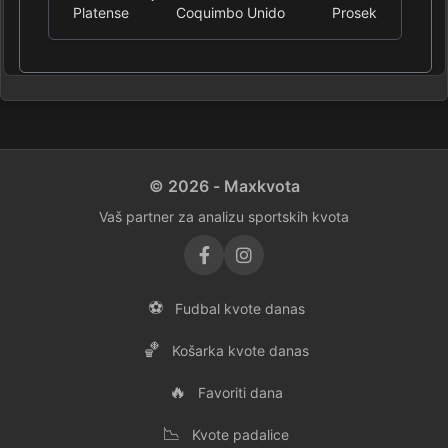
Platense
Coquimbo Unido
Prosek
© 2026 - Maxkvota
Vaš partner za analizu sportskih kvota
⚽
Fudbal kvote danas
🏀
Košarka kvote danas
🔥
Favoriti dana
📉
Kvote padalice