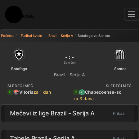
Početna
Fudbal kvote
Brazil - Serija A
Botafogo vs Santos
Uporedi kvote: Botafogo - Sant
- : -
Završen
Botafogo
Santos
Brazil - Serija A
SLEDEĆI MEČ
SLEDEĆI MEČ
Vitoria
za 1 dan
Chapecoense-sc
H
H
za 3 dana
Mečevi iz lige
Brazil - Serija A
Prikaži
Tabele Brazil - Serija A
Prikaži