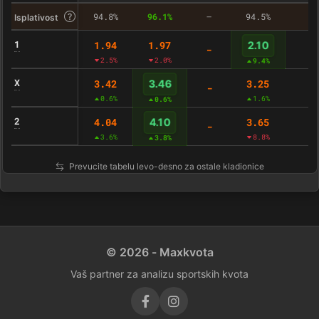
94.8%
96.1%
–
94.5%
–
Isplativost
1
1.94
1.97
2.10
-
-
2.5%
2.0%
9.4%
X
3.42
3.25
3.46
-
-
0.6%
1.6%
0.6%
2
4.04
3.65
4.10
-
-
3.6%
8.8%
3.8%
Prevucite tabelu levo-desno za ostale kladionice
© 2026 - Maxkvota
Vaš partner za analizu sportskih kvota