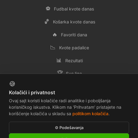
⚽
Fudbal kvote danas
🏀
Košarka kvote danas
🔥
Favoriti dana
📉
Kvote padalice
📊
Rezultati
🏆
Sve lige
🍪
👥
Svi timovi
Kolačići i privatnost
✉️
Kontakt
Ovaj sajt koristi kolačiće radi analitike i poboljšanja
korisničkog iskustva. Klikom na 'Prihvatam' pristajete na
korišćenje kolačića u skladu sa
politikom kolačića
.
📜
🔒
Uslovi korišćenja
Politika privatnosti
⚙️ Podešavanja
🍪
⚠️
Politika kolačića
Odricanje odgovornosti