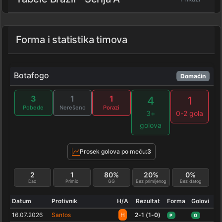
Forma i statistika timova
Botafogo
Domaćin
3
1
1
4
1
Pobede
Nerešeno
Porazi
3+
0-2 gola
golova
Prosek golova po meču:
3
2
1
80%
20%
0%
Dao
Primio
GG
Bez primljenog
Bez datog
Datum
Protivnik
H/A
Rezultat
Forma
Golovi
16.07.2026
Santos
H
2-1 (1-0)
P
O