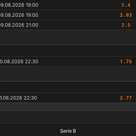
2.4
09.08.2026 19:00
2.03
09.08.2026 19:00
2.5
09.08.2026 21:00
1.76
10.08.2026 22:30
2.77
11.08.2026 22:30
Serie B