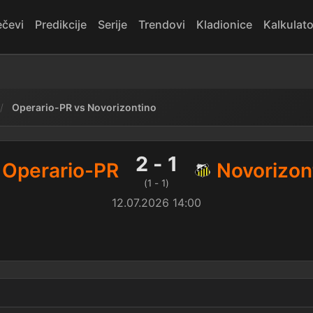
čevi
Predikcije
Serije
Trendovi
Kladionice
Kalkulato
Operario-PR vs Novorizontino
Novorizontino — rezultat
2 - 1
Operario-PR
Novorizon
(1 - 1)
12.07.2026 14:00