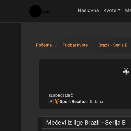
Naslovna
Kvote
Me
Početna
Fudbal kvote
Brazil - Serija B
Operario-PR 2 - 1 
SLEDEĆI MEČ
Sport Recife
za 6 dana
A
Mečevi iz lige
Brazil - Serija B