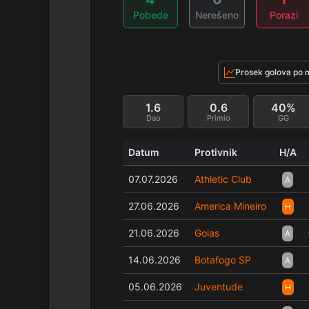
Pobede
Nerešeno
Porazi
Prosek golova po 
1.6
0.6
40%
Dao
Primio
GG
Datum
Protivnik
H/A
07.07.2026
Athletic Club
A
27.06.2026
America Mineiro
H
21.06.2026
Goias
A
14.06.2026
Botafogo SP
A
05.06.2026
Juventude
H