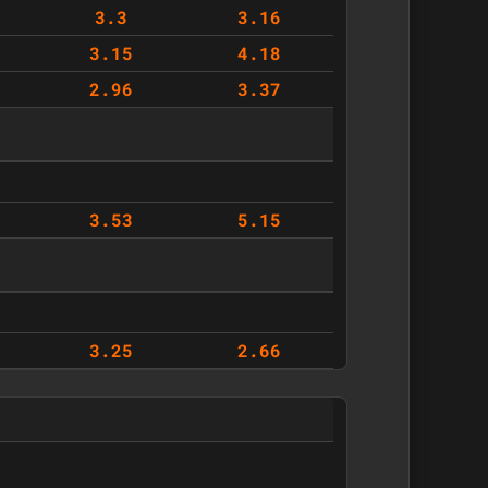
3.3
3.16
3.15
4.18
2.96
3.37
3.53
5.15
3.25
2.66