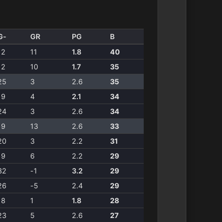
G-
GR
PG
B
12
11
1.8
40
12
10
1.7
35
25
3
2.6
35
19
4
2.1
34
24
3
2.6
34
19
13
2.6
33
20
3
2.2
31
19
6
2.2
29
32
-1
3.2
29
26
-5
2.4
29
18
1
1.8
28
23
5
2.6
27