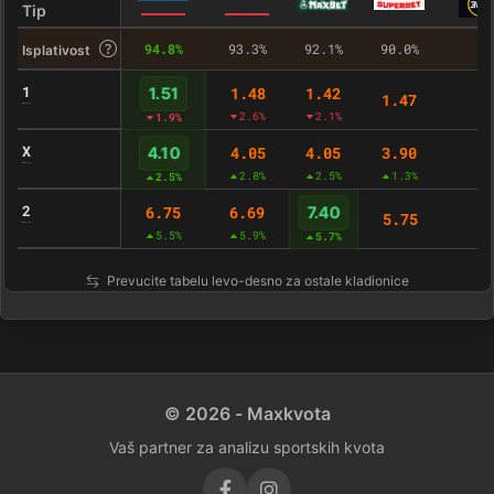
Tip
94.8%
93.3%
92.1%
90.0%
–
Isplativost
1
1.48
1.42
1.51
1.47
-
2.6%
2.1%
1.9%
X
4.05
4.05
3.90
4.10
-
2.8%
2.5%
1.3%
2.5%
2
6.75
6.69
7.40
5.75
-
5.5%
5.9%
5.7%
Prevucite tabelu levo-desno za ostale kladionice
© 2026 - Maxkvota
Vaš partner za analizu sportskih kvota