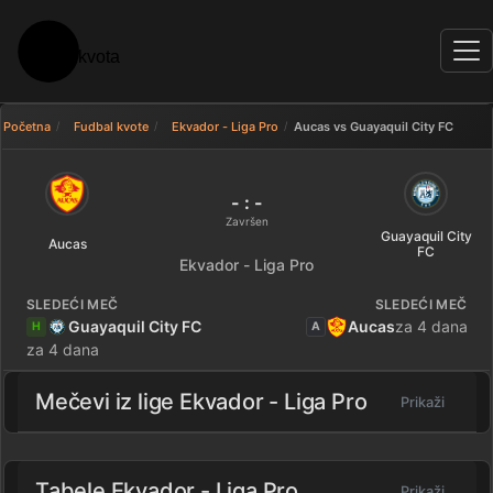
Početna
Fudbal kvote
Ekvador - Liga Pro
Aucas vs Guayaquil City FC
Uporedi kvote: Aucas - Guayaqu
- : -
Završen
Guayaquil City
Aucas
FC
Ekvador - Liga Pro
SLEDEĆI MEČ
SLEDEĆI MEČ
Guayaquil City FC
Aucas
za 4 dana
H
A
za 4 dana
Mečevi iz lige
Ekvador - Liga Pro
Prikaži
Tabele Ekvador - Liga Pro
Prikaži