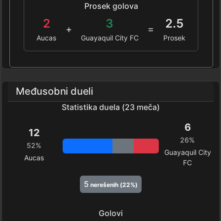
Prosek golova
2
3
2.5
+
=
Aucas
Guayaquil City FC
Prosek
Međusobni dueli
Statistika duela (23 meča)
6
12
26%
52%
Guayaquil City
Aucas
FC
5
nerešenih (22%)
Golovi