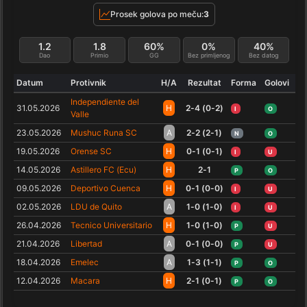
Prosek golova po meču:
3
1.2
1.8
60%
0%
40%
Dao
Primio
GG
Bez primljenog
Bez datog
Datum
Protivnik
H/A
Rezultat
Forma
Golovi
Independiente del
31.05.2026
H
2-4 (0-2)
I
O
Valle
23.05.2026
Mushuc Runa SC
A
2-2 (2-1)
N
O
19.05.2026
Orense SC
H
0-1 (0-1)
I
U
14.05.2026
Astillero FC (Ecu)
H
2-1
P
O
09.05.2026
Deportivo Cuenca
H
0-1 (0-0)
I
U
02.05.2026
LDU de Quito
A
1-0 (1-0)
I
U
26.04.2026
Tecnico Universitario
H
1-0 (1-0)
P
U
21.04.2026
Libertad
A
0-1 (0-0)
P
U
18.04.2026
Emelec
A
1-3 (1-1)
P
O
12.04.2026
Macara
H
2-1 (0-1)
P
O