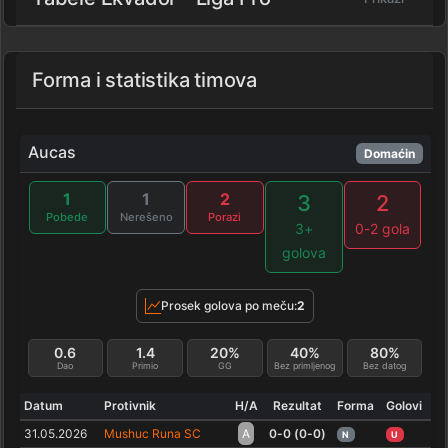
Forma i statistika timova
Aucas
Domaćin
1
1
2
3
2
Pobede
Nerešeno
Porazi
3+
0-2 gola
golova
Prosek golova po meču:
2
0.6
1.4
20%
40%
80%
Dao
Primio
GG
Bez primljenog
Bez datog
Datum
Protivnik
H/A
Rezultat
Forma
Golovi
31.05.2026
Mushuc Runa SC
A
0-0 (0-0)
N
U