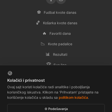
⚽
Fudbal kvote danas
🏀
Košarka kvote danas
🔥
Favoriti dana
📉
Kvote padalice
📊
Rezultati
🏆
Sve lige
🍪
👥
Svi timovi
Kolačići i privatnost
✉️
Kontakt
Ovaj sajt koristi kolačiće radi analitike i poboljšanja
korisničkog iskustva. Klikom na 'Prihvatam' pristajete na
korišćenje kolačića u skladu sa
politikom kolačića
.
📜
🔒
Uslovi korišćenja
Politika privatnosti
⚙️ Podešavanja