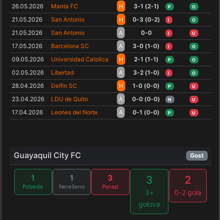
26.05.2026
Manta FC
H
3-1 (2-1)
P
O
21.05.2026
San Antonio
H
0-3 (0-2)
I
O
21.05.2026
San Antonio
A
0-0
I
U
17.05.2026
Barcelona SC
A
3-0 (1-0)
I
O
09.05.2026
Universidad Catolica
H
2-1 (1-1)
P
O
02.05.2026
Libertad
A
3-2 (1-0)
I
O
28.04.2026
Delfin SC
H
1-0 (0-0)
P
U
23.04.2026
LDU de Quito
A
0-0 (0-0)
N
U
17.04.2026
Leones del Norte
A
0-1 (0-0)
P
U
Guayaquil City FC
Gost
1
1
3
3
2
Pobede
Nerešeno
Porazi
3+
0-2 gola
golova