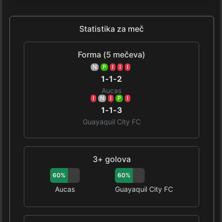
Statistika za meč
Forma (5 mečeva)
N
P
I
I
I
1-1-2
Aucas
I
N
I
P
I
1-1-3
Guayaquil City FC
3+ golova
60%
60%
Aucas
Guayaquil City FC