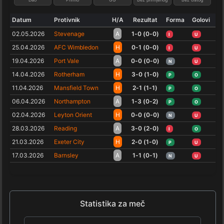
Datum
Protivnik
H/A
Rezultat
Forma
Golovi
02.05.2026
Stevenage
A
1-0 (0-0)
I
U
25.04.2026
AFC Wimbledon
H
0-1 (0-0)
I
U
19.04.2026
Port Vale
A
0-0 (0-0)
N
U
14.04.2026
Rotherham
H
3-0 (1-0)
P
O
11.04.2026
Mansfield Town
H
2-1 (1-1)
P
O
06.04.2026
Northampton
A
1-3 (0-2)
P
O
02.04.2026
Leyton Orient
H
0-0 (0-0)
N
U
28.03.2026
Reading
A
3-0 (2-0)
I
O
21.03.2026
Exeter City
H
2-0 (1-0)
P
U
17.03.2026
Barnsley
A
1-1 (0-1)
N
U
Statistika za meč