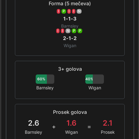
Forma (5 mečeva)
I
P
I
I
N
1-1-3
Barnsley
I
I
N
P
P
2-1-2
Wigan
3+ golova
60%
40%
Barnsley
Wigan
Prosek golova
2.6
1.6
2.1
+
=
Barnsley
Wigan
Prosek