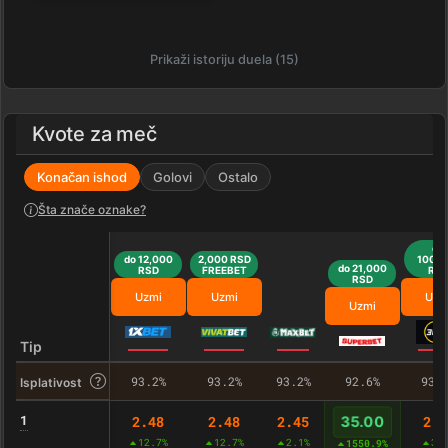
Prikaži istoriju duela (15)
Kvote za meč
Konačan ishod
Golovi
Ostalo
Šta znače oznake?
do
do 12,000
2,000 RSD
100,0
do 21,000
RSD
FREEBET
RS
RSD
Uzmi
Uzmi
Uzm
Uzmi
Tip
93.2%
93.2%
93.2%
92.6%
93.
Isplativost
1
2.48
2.48
2.45
2.5
35.00
12.7%
12.7%
2.1%
3.
1550.9%