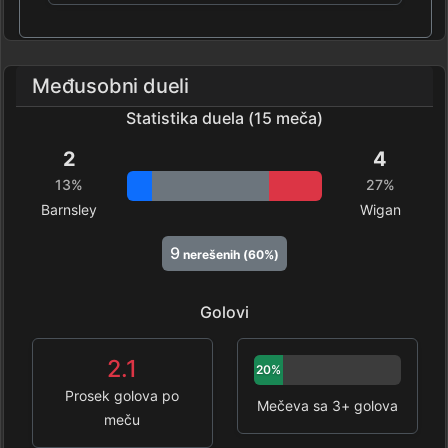
Međusobni dueli
Statistika duela (15 meča)
2
4
13%
27%
Barnsley
Wigan
9
nerešenih (60%)
Golovi
2.1
20%
Prosek golova po
Mečeva sa 3+ golova
meču