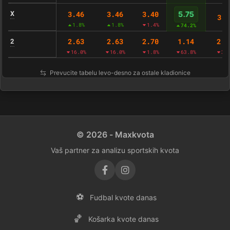
X
3.46
3.46
3.40
5.75
3.4
1.8%
1.8%
1.4%
74.2%
2
2.63
2.63
2.70
1.14
2.6
16.0%
16.0%
1.8%
63.8%
3.
Prevucite tabelu levo-desno za ostale kladionice
© 2026 - Maxkvota
Vaš partner za analizu sportskih kvota
⚽
Fudbal kvote danas
🏀
Košarka kvote danas