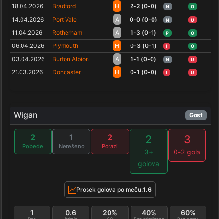
18.04.2026
Bradford
H
2-2 (0-0)
N
O
14.04.2026
Port Vale
A
0-0 (0-0)
N
U
11.04.2026
Rotherham
A
1-3 (0-1)
P
O
06.04.2026
Plymouth
H
0-3 (0-1)
I
O
03.04.2026
Burton Albion
A
1-1 (0-0)
N
U
21.03.2026
Doncaster
H
0-1 (0-0)
I
U
Wigan
Gost
2
1
2
2
3
Pobede
Nerešeno
Porazi
3+
0-2 gola
golova
Prosek golova po meču:
1.6
1
0.6
20%
40%
60%
Dao
Primio
GG
Bez primljenog
Bez datog