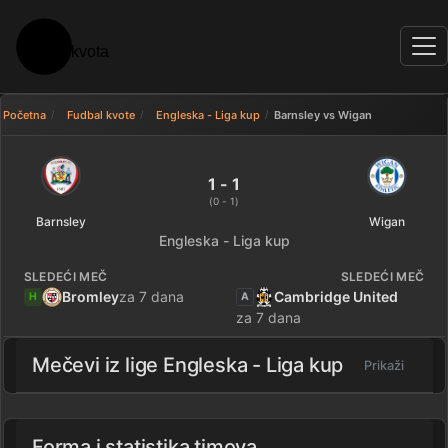
Početna
Fudbal kvote
Engleska - Liga kup
Barnsley vs Wigan
Barnsley 1 - 1 Wigan — rezultat
1 - 1
(0 - 1)
Barnsley
Wigan
Engleska - Liga kup
SLEDEĆI MEČ
SLEDEĆI MEČ
Bromley
za 7 dana
Cambridge United
H
A
za 7 dana
Mečevi iz lige
Engleska - Liga kup
Prikaži
Forma i statistika timova