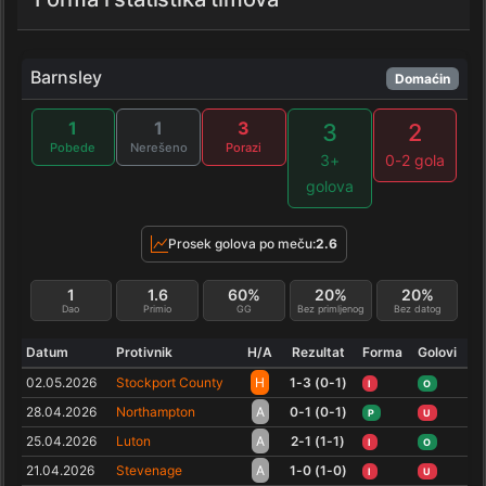
Barnsley
Domaćin
1
1
3
3
2
Pobede
Nerešeno
Porazi
3+
0-2 gola
golova
Prosek golova po meču:
2.6
1
1.6
60%
20%
20%
Dao
Primio
GG
Bez primljenog
Bez datog
Datum
Protivnik
H/A
Rezultat
Forma
Golovi
02.05.2026
Stockport County
H
1-3 (0-1)
I
O
28.04.2026
Northampton
A
0-1 (0-1)
P
U
25.04.2026
Luton
A
2-1 (1-1)
I
O
21.04.2026
Stevenage
A
1-0 (1-0)
I
U