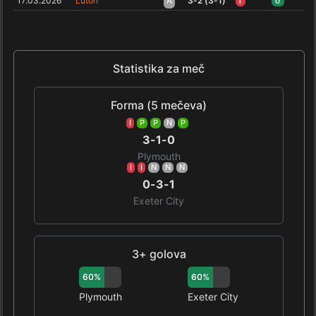
17.03.2026
Luton
A
3-2 (3-1)
I
O
Statistika za meč
Forma (5 mečeva)
I
P
P
N
P
3-1-0
Plymouth
I
I
N
N
N
0-3-1
Exeter City
3+ golova
60%
60%
Plymouth
Exeter City