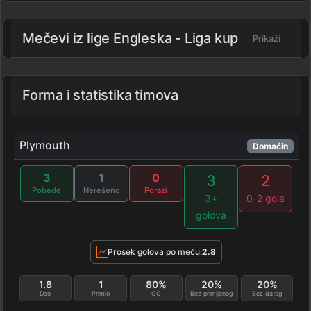
Mečevi iz lige
Engleska - Liga kup
Prikaži
Forma i statistika timova
Plymouth
Domaćin
3
1
0
3
2
Pobede
Nerešeno
Porazi
3+
0-2 gola
golova
Prosek golova po meču:
2.8
1.8
1
80%
20%
20%
Dao
Primio
GG
Bez primljenog
Bez datog