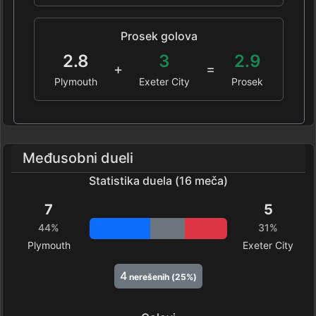
Prosek golova
2.8
3
2.9
+
=
Plymouth
Exeter City
Prosek
Međusobni dueli
Statistika duela (16 meča)
7
5
44%
31%
Plymouth
Exeter City
4
nerešenih (25%)