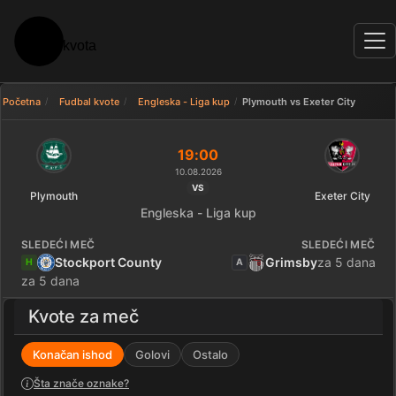
Početna
Fudbal kvote
Engleska - Liga kup
Plymouth vs Exeter City
Uporedi kvote: Plymouth - Exete
19:00
10.08.2026
VS
Plymouth
Exeter City
Engleska - Liga kup
SLEDEĆI MEČ
SLEDEĆI MEČ
Stockport County
Grimsby
za 5 dana
H
A
za 5 dana
Kvote za meč
Konačan ishod
Golovi
Ostalo
Šta znače oznake?