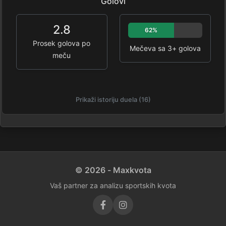
Golovi
2.8
62%
Prosek golova po
Mečeva sa 3+ golova
meču
Prikaži istoriju duela (16)
© 2026 - Maxkvota
Vaš partner za analizu sportskih kvota