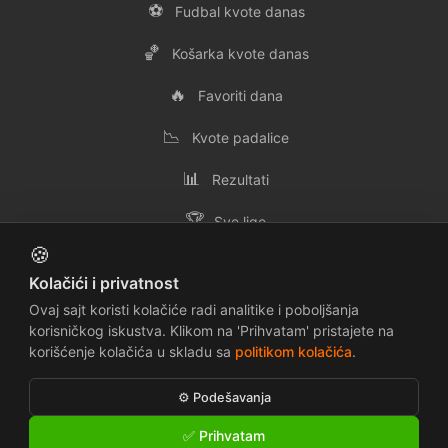
⚽
Fudbal kvote danas
🏀
Košarka kvote danas
🔥
Favoriti dana
📉
Kvote padalice
📊
Rezultati
🏆
Sve lige
🍪
👥
Svi timovi
Kolačići i privatnost
✉️
Kontakt
Ovaj sajt koristi kolačiće radi analitike i poboljšanja
korisničkog iskustva. Klikom na 'Prihvatam' pristajete na
korišćenje kolačića u skladu sa
politikom kolačića
.
📜
🔒
Uslovi korišćenja
Politika privatnosti
⚙️ Podešavanja
🍪
⚠️
Politika kolačića
Odricanje odgovornosti
✅ Prihvatam