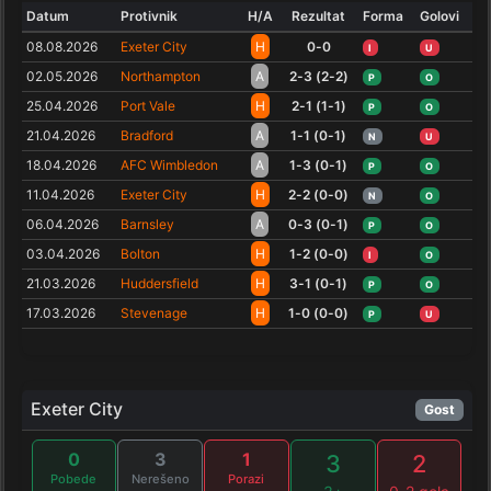
Datum
Protivnik
H/A
Rezultat
Forma
Golovi
08.08.2026
Exeter City
H
0-0
I
U
02.05.2026
Northampton
A
2-3 (2-2)
P
O
25.04.2026
Port Vale
H
2-1 (1-1)
P
O
21.04.2026
Bradford
A
1-1 (0-1)
N
U
18.04.2026
AFC Wimbledon
A
1-3 (0-1)
P
O
11.04.2026
Exeter City
H
2-2 (0-0)
N
O
06.04.2026
Barnsley
A
0-3 (0-1)
P
O
03.04.2026
Bolton
H
1-2 (0-0)
I
O
21.03.2026
Huddersfield
H
3-1 (0-1)
P
O
17.03.2026
Stevenage
H
1-0 (0-0)
P
U
Exeter City
Gost
0
3
1
3
2
Pobede
Nerešeno
Porazi