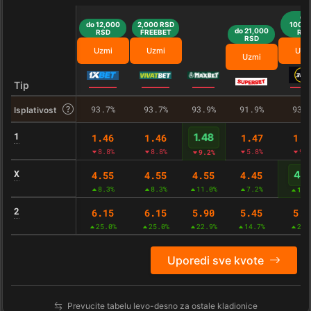
do
do 12,000
2,000 RSD
100,0
do 21,000
RSD
FREEBET
RS
RSD
Uzmi
Uzmi
Uzm
Uzmi
Tip
93.7%
93.7%
93.9%
91.9%
93.
Isplativost
1
1.46
1.46
1.47
1.4
1.48
8.8%
8.8%
5.8%
9.
9.2%
X
4.55
4.55
4.55
4.45
4.7
8.3%
8.3%
11.0%
7.2%
11.
2
6.15
6.15
5.90
5.45
5.8
25.0%
25.0%
22.9%
14.7%
24.
Uporedi sve kvote
Prevucite tabelu levo-desno za ostale kladionice