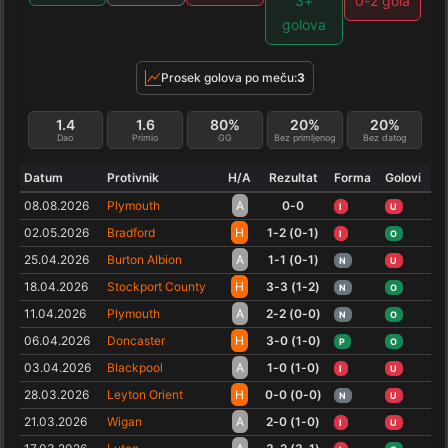
3+
0-2 gola
golova
Prosek golova po meču:
3
1.4
1.6
80%
20%
20%
Dao
Primio
GG
Bez primljenog
Bez datog
Datum
Protivnik
H/A
Rezultat
Forma
Golovi
08.08.2026
Plymouth
A
0-0
I
U
02.05.2026
Bradford
H
1-2 (0-1)
I
O
25.04.2026
Burton Albion
A
1-1 (0-1)
N
U
18.04.2026
Stockport County
H
3-3 (1-2)
N
O
11.04.2026
Plymouth
A
2-2 (0-0)
N
O
06.04.2026
Doncaster
H
3-0 (1-0)
P
O
03.04.2026
Blackpool
A
1-0 (1-0)
I
U
28.03.2026
Leyton Orient
H
0-0 (0-0)
N
U
21.03.2026
Wigan
A
2-0 (1-0)
I
U