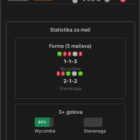
Statistika za meč
Forma (5 mečeva)
P
I
I
N
I
1-1-3
Wycombe
I
I
P
N
P
2-1-2
Stevenage
3+ golova
80%
0%
Wycombe
Stevenage