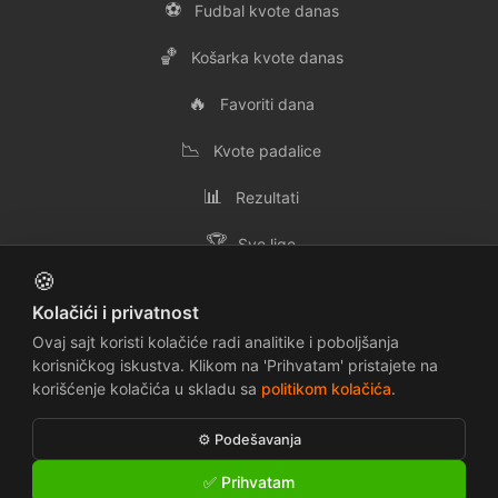
⚽
Fudbal kvote danas
🏀
Košarka kvote danas
🔥
Favoriti dana
📉
Kvote padalice
📊
Rezultati
🏆
Sve lige
🍪
👥
Svi timovi
Kolačići i privatnost
✉️
Kontakt
Ovaj sajt koristi kolačiće radi analitike i poboljšanja
korisničkog iskustva. Klikom na 'Prihvatam' pristajete na
korišćenje kolačića u skladu sa
politikom kolačića
.
📜
🔒
Uslovi korišćenja
Politika privatnosti
⚙️ Podešavanja
🍪
⚠️
Politika kolačića
Odricanje odgovornosti
✅ Prihvatam