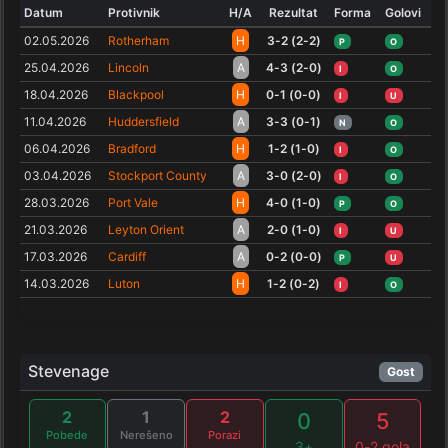
Datum
Protivnik
H/A
Rezultat
Forma
Golovi
02.05.2026
Rotherham
H
3-2 (2-2)
P
O
25.04.2026
Lincoln
A
4-3 (2-0)
I
O
18.04.2026
Blackpool
H
0-1 (0-0)
I
U
11.04.2026
Huddersfield
A
3-3 (0-1)
N
O
06.04.2026
Bradford
H
1-2 (1-0)
I
O
03.04.2026
Stockport County
A
3-0 (2-0)
I
O
28.03.2026
Port Vale
H
4-0 (1-0)
P
O
21.03.2026
Leyton Orient
A
2-0 (1-0)
I
U
17.03.2026
Cardiff
A
0-2 (0-0)
P
U
14.03.2026
Luton
H
1-2 (0-2)
I
O
Stevenage
Gost
2
1
2
0
5
Pobede
Nerešeno
Porazi
3+
0-2 gola