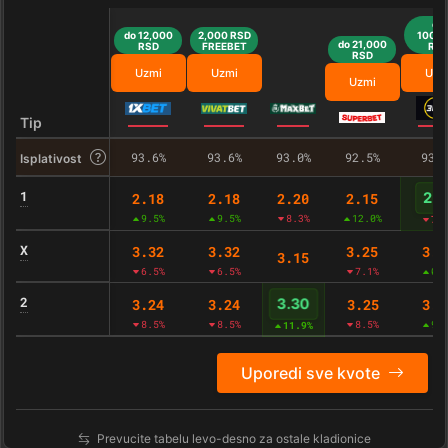
do
do 12,000
2,000 RSD
100,0
do 21,000
RSD
FREEBET
RS
RSD
Uzmi
Uzmi
Uzm
Uzmi
Tip
93.6%
93.6%
93.0%
92.5%
93.
Isplativost
1
2.18
2.18
2.20
2.15
2.2
9.5%
9.5%
8.3%
12.0%
7.
X
3.32
3.32
3.25
3.2
3.15
6.5%
6.5%
7.1%
0.
2
3.24
3.24
3.25
3.2
3.30
8.5%
8.5%
8.5%
9.
11.9%
Uporedi sve kvote
Prevucite tabelu levo-desno za ostale kladionice