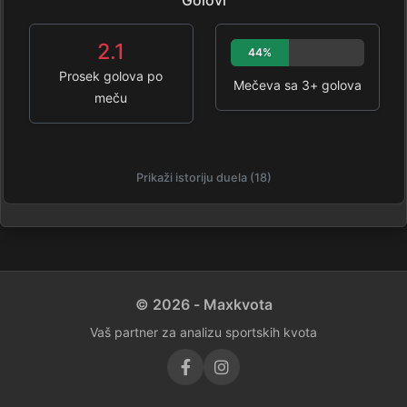
Golovi
2.1
44%
Prosek golova po
Mečeva sa 3+ golova
meču
Prikaži istoriju duela (18)
© 2026 - Maxkvota
Vaš partner za analizu sportskih kvota