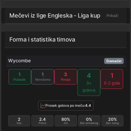
Mečevi iz lige
Engleska - Liga kup
Prikaži
Forma i statistika timova
Wycombe
Domaćin
1
1
3
4
1
Pobede
Nerešeno
Porazi
3+
0-2 gola
golova
Prosek golova po meču:
4.4
2
2.4
80%
0%
20%
Dao
Primio
GG
Bez primljenog
Bez datog