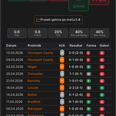
golova
Prosek golova po meču:
1.4
0.6
0.8
20%
40%
40%
Dao
Primio
GG
Bez primljenog
Bez datog
Datum
Protivnik
H/A
Rezultat
Forma
Golovi
13.05.2026
Stockport County
A
2-0 (2-0)
I
U
09.05.2026
Stockport County
H
0-1 (0-0)
I
U
02.05.2026
Wigan
H
1-0 (0-0)
P
U
25.04.2026
Doncaster
A
1-1 (0-1)
N
U
21.04.2026
Barnsley
H
1-0 (1-0)
P
U
18.04.2026
Lincoln
H
2-2 (2-1)
N
O
14.04.2026
Bolton
A
5-1 (2-0)
I
O
11.04.2026
Bradford
A
0-1 (0-0)
P
U
06.04.2026
Blackpool
H
1-0 (0-0)
P
U
03.04.2026
Rotherham
A
0-0 (0-0)
N
U