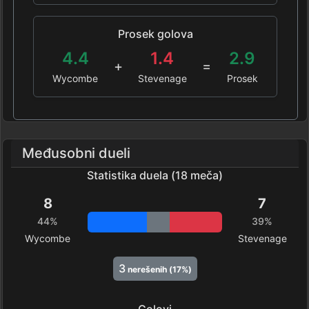
Prosek golova
4.4
1.4
2.9
+
=
Wycombe
Stevenage
Prosek
Međusobni dueli
Statistika duela (18 meča)
8
7
44%
39%
Wycombe
Stevenage
3
nerešenih (17%)