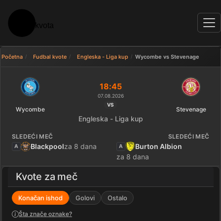
Početna
Fudbal kvote
Engleska - Liga kup
Wycombe vs Stevenage
Uporedi kvote: Wycombe - Ste
18:45
07.08.2026
VS
Wycombe
Stevenage
Engleska - Liga kup
SLEDEĆI MEČ
SLEDEĆI MEČ
Blackpool
za 8 dana
Burton Albion
A
A
za 8 dana
Kvote za meč
Konačan ishod
Golovi
Ostalo
Šta znače oznake?