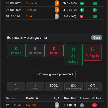
08.09.2025
Slovenia
H
3-0 (3-0)
P
O
05.09.2025
Kosovo
H
4-0 (4-0)
P
O
18.11.2024
Spain
A
3-2 (1-0)
I
O
Bosnia & Herzegovina
Gost
0
5
0
0
5
Pobede
Nerešeno
Porazi
3+
0-2 gola
golova
Prosek golova po meču:
2
1
1
100%
0%
0%
Dao
Primio
GG
Bez primljenog
Bez datog
Datum
Protivnik
H/A
Rezultat
Forma
Golovi
12.06.2026
Canada
A
1-1 (0-1)
N
U