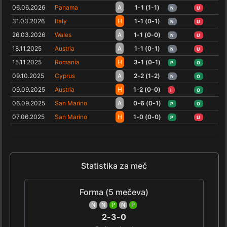
06.06.2026
Panama
A
1-1 (1-1)
N
U
31.03.2026
Italy
H
1-1 (0-1)
N
U
26.03.2026
Wales
A
1-1 (0-0)
N
U
18.11.2025
Austria
A
1-1 (0-1)
N
U
15.11.2025
Romania
H
3-1 (0-1)
P
O
09.10.2025
Cyprus
A
2-2 (1-2)
N
O
09.09.2025
Austria
H
1-2 (0-0)
I
O
06.09.2025
San Marino
A
0-6 (0-1)
P
O
07.06.2025
San Marino
H
1-0 (0-0)
P
U
Statistika za meč
Forma (5 mečeva)
N
N
P
N
P
2-3-0