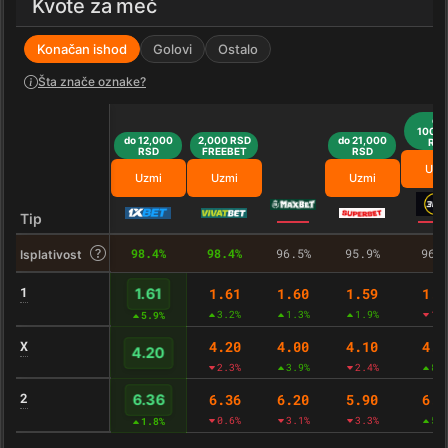
Kvote za meč
Konačan ishod
Golovi
Ostalo
Šta znače oznake?
do
100,0
do 12,000
2,000 RSD
do 21,000
RS
RSD
FREEBET
RSD
Uzm
Uzmi
Uzmi
Uzmi
Tip
98.4%
98.4%
96.5%
95.9%
96.
Isplativost
1
1.61
1.60
1.59
1.6
1.61
3.2%
1.3%
1.9%
1.
5.9%
X
4.20
4.00
4.10
4.0
4.20
2.3%
3.9%
2.4%
8.
2
6.36
6.20
5.90
6.1
6.36
0.6%
3.1%
3.3%
5.
1.8%