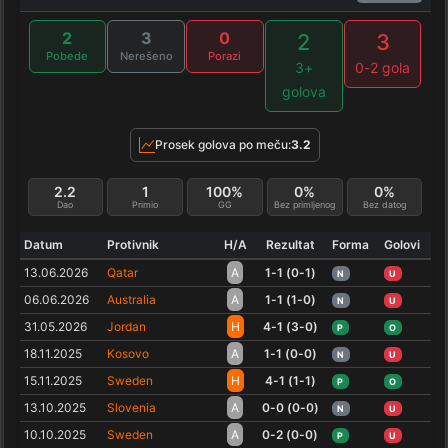
2
3
0
2
3
Pobede
Nerešeno
Porazi
3+
0-2 gola
golova
Prosek golova po meču:
3.2
2.2
1
100%
0%
0%
Dao
Primio
GG
Bez primljenog
Bez datog
Datum
Protivnik
H/A
Rezultat
Forma
Golovi
13.06.2026
Qatar
A
1-1 (0-1)
N
U
06.06.2026
Australia
A
1-1 (1-0)
N
U
31.05.2026
Jordan
H
4-1 (3-0)
P
O
18.11.2025
Kosovo
A
1-1 (0-0)
N
U
15.11.2025
Sweden
H
4-1 (1-1)
P
O
13.10.2025
Slovenia
A
0-0 (0-0)
N
U
10.10.2025
Sweden
A
0-2 (0-0)
P
U