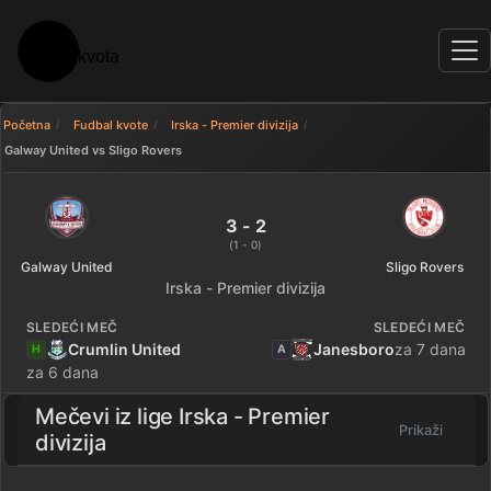
Početna
Fudbal kvote
Irska - Premier divizija
Galway United vs Sligo Rovers
Galway United 3 - 2 Sligo Rover
3 - 2
(1 - 0)
Galway United
Sligo Rovers
Irska - Premier divizija
SLEDEĆI MEČ
SLEDEĆI MEČ
Crumlin United
Janesboro
za 7 dana
H
A
za 6 dana
Mečevi iz lige
Irska - Premier
Prikaži
divizija