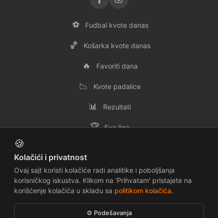
⚽
Fudbal kvote danas
🏀
Košarka kvote danas
🔥
Favoriti dana
📉
Kvote padalice
📊
Rezultati
🏆
Sve lige
🍪
👥
Svi timovi
Kolačići i privatnost
✉️
Kontakt
Ovaj sajt koristi kolačiće radi analitike i poboljšanja
korisničkog iskustva. Klikom na 'Prihvatam' pristajete na
korišćenje kolačića u skladu sa
politikom kolačića
.
📜
🔒
Uslovi korišćenja
Politika privatnosti
⚙️ Podešavanja