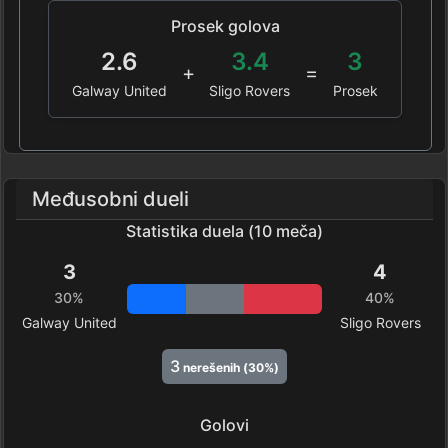
Prosek golova
2.6
3.4
3
+
=
Galway United
Sligo Rovers
Prosek
Međusobni dueli
Statistika duela (10 meča)
3
4
30%
40%
Galway United
Sligo Rovers
3
nerešenih (30%)
Golovi