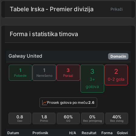
Tabele Irska - Premier divizija
Prikaži
Forma i statistika timova
Galway United
Domaćin
1
1
3
3
2
Pobede
Nerešeno
Porazi
3+
0-2 gola
golova
Prosek golova po meču:
2.6
0.8
1.8
60%
0%
40%
Dao
Primio
GG
Bez primljenog
Bez datog
Datum
Protivnik
H/A
Rezultat
Forma
Golovi