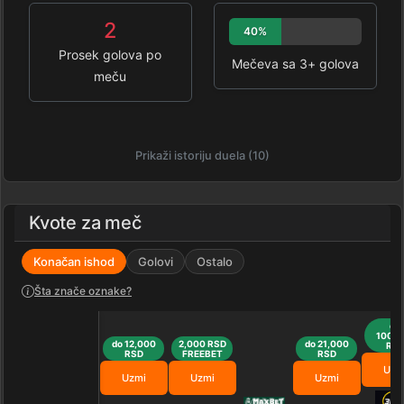
2
40%
Prosek golova po
Mečeva sa 3+ golova
meču
Prikaži istoriju duela (10)
Kvote za meč
Konačan ishod
Golovi
Ostalo
Šta znače oznake?
do
100,0
do 12,000
2,000 RSD
do 21,000
RS
RSD
FREEBET
RSD
Uzm
Uzmi
Uzmi
Uzmi