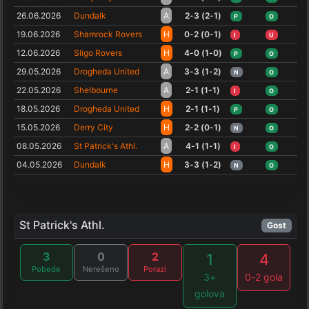
26.06.2026
Dundalk
A
2-3 (2-1)
P
O
19.06.2026
Shamrock Rovers
H
0-2 (0-1)
I
U
12.06.2026
Sligo Rovers
H
4-0 (1-0)
P
O
29.05.2026
Drogheda United
A
3-3 (1-2)
N
O
22.05.2026
Shelbourne
A
2-1 (1-1)
I
O
18.05.2026
Drogheda United
H
2-1 (1-1)
P
O
15.05.2026
Derry City
H
2-2 (0-1)
N
O
08.05.2026
St Patrick's Athl.
A
4-1 (1-1)
I
O
04.05.2026
Dundalk
H
3-3 (1-2)
N
O
St Patrick's Athl.
Gost
3
0
2
1
4
Pobede
Nerešeno
Porazi
3+
0-2 gola
golova