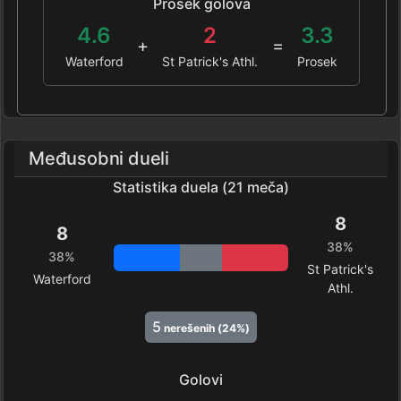
Prosek golova
4.6
2
3.3
+
=
Waterford
St Patrick's Athl.
Prosek
Međusobni dueli
Statistika duela (21 meča)
8
8
38%
38%
St Patrick's
Waterford
Athl.
5
nerešenih (24%)
Golovi