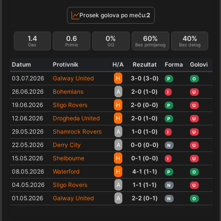
Prosek golova po meču:
2
1.4
0.6
0%
60%
40%
Dao
Primio
GG
Bez primljenog
Bez datog
Datum
Protivnik
H/A
Rezultat
Forma
Golovi
03.07.2026
Galway United
H
3-0 (3-0)
P
O
26.06.2026
Bohemians
A
2-0 (1-0)
I
U
19.06.2026
Sligo Rovers
H
2-0 (0-0)
P
U
12.06.2026
Drogheda United
H
2-0 (1-0)
P
U
29.05.2026
Shamrock Rovers
A
1-0 (1-0)
I
U
22.05.2026
Derry City
A
0-0 (0-0)
N
U
15.05.2026
Shelbourne
H
0-1 (0-0)
I
U
08.05.2026
Waterford
H
4-1 (1-1)
P
O
04.05.2026
Sligo Rovers
A
1-1 (1-1)
N
U
01.05.2026
Galway United
A
2-2 (0-1)
N
O