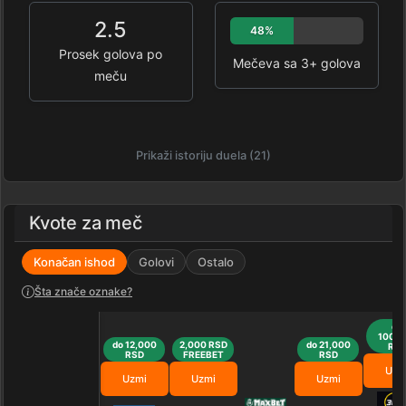
2.5
48%
Prosek golova po
Mečeva sa 3+ golova
meču
Prikaži istoriju duela (21)
Kvote za meč
Konačan ishod
Golovi
Ostalo
Šta znače oznake?
do
100,0
do 12,000
2,000 RSD
do 21,000
RS
RSD
FREEBET
RSD
Uzm
Uzmi
Uzmi
Uzmi