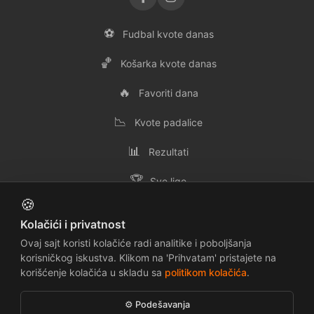
⚽
Fudbal kvote danas
🏀
Košarka kvote danas
🔥
Favoriti dana
📉
Kvote padalice
📊
Rezultati
🏆
Sve lige
🍪
👥
Svi timovi
Kolačići i privatnost
✉️
Kontakt
Ovaj sajt koristi kolačiće radi analitike i poboljšanja
korisničkog iskustva. Klikom na 'Prihvatam' pristajete na
korišćenje kolačića u skladu sa
politikom kolačića
.
📜
🔒
Uslovi korišćenja
Politika privatnosti
⚙️ Podešavanja