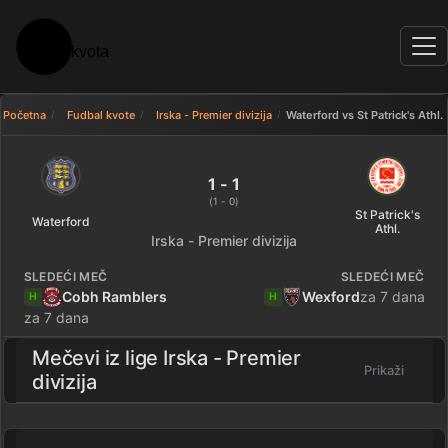
Početna
Fudbal kvote
Irska - Premier divizija
Waterford vs St Patrick's Athl.
Waterford 1 - 1 St Patrick's Athl
1 - 1
(1 - 0)
St Patrick's
Waterford
Athl.
Irska - Premier divizija
SLEDEĆI MEČ
SLEDEĆI MEČ
Cobh Ramblers
Wexford
za 7 dana
H
H
za 7 dana
Mečevi iz lige
Irska - Premier
Prikaži
divizija