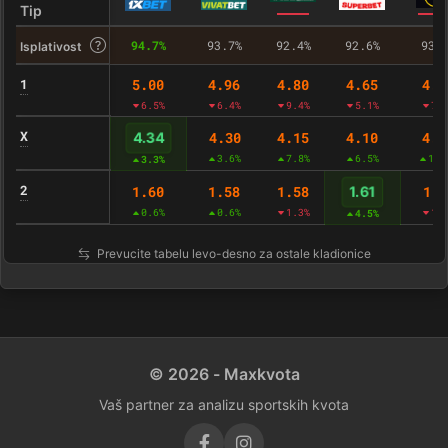
Tip
94.7%
93.7%
92.4%
92.6%
93.
Isplativost
1
5.00
4.96
4.80
4.65
4.8
6.5%
6.4%
9.4%
5.1%
7.
X
4.30
4.15
4.10
4.3
4.34
3.6%
7.8%
6.5%
11.
3.3%
2
1.60
1.58
1.58
1.5
1.61
0.6%
0.6%
1.3%
1.
4.5%
Prevucite tabelu levo-desno za ostale kladionice
© 2026 - Maxkvota
Vaš partner za analizu sportskih kvota