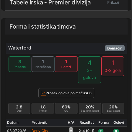
Tabele Irska - Premier divizija
Prikaži
Forma i statistika timova
Waterford
Domaćin
3
1
1
4
1
Pobede
Nerešeno
Porazi
3+
0-2 gola
golova
Prosek golova po meču:
4.6
2.8
1.8
60%
20%
20%
Dao
Primio
GG
Bez primljenog
Bez datog
Datum
Protivnik
H/A
Rezultat
Forma
Golovi
03.07.2026
Derry City
A
2-4 (0-1)
P
O