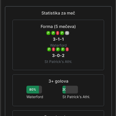
Statistika za meč
Forma (5 mečeva)
P
P
I
P
N
3-1-1
Waterford
P
I
P
P
I
3-0-2
St Patrick's Athl.
3+ golova
80%
20%
Waterford
St Patrick's Athl.