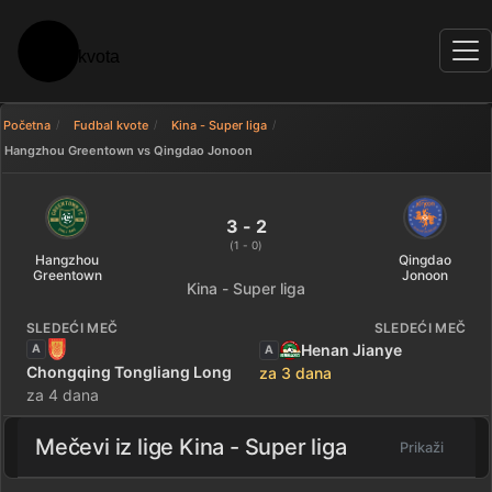
Početna
Fudbal kvote
Kina - Super liga
Hangzhou Greentown vs Qingdao Jonoon
Hangzhou Greentown 3 - 2 Qin
3 - 2
(1 - 0)
Hangzhou
Qingdao
Greentown
Jonoon
Kina - Super liga
SLEDEĆI MEČ
SLEDEĆI MEČ
Henan Jianye
A
A
Chongqing Tongliang Long
za 3 dana
za 4 dana
Mečevi iz lige
Kina - Super liga
Prikaži