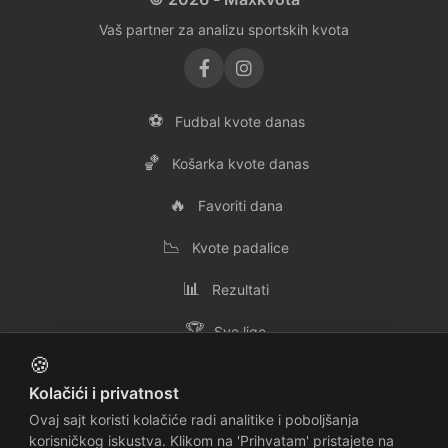
Vaš partner za analizu sportskih kvota
⚽
Fudbal kvote danas
🏀
Košarka kvote danas
🔥
Favoriti dana
📉
Kvote padalice
📊
Rezultati
🏆
Sve lige
🍪
👥
Svi timovi
Kolačići i privatnost
✉️
Kontakt
Ovaj sajt koristi kolačiće radi analitike i poboljšanja
korisničkog iskustva. Klikom na 'Prihvatam' pristajete na