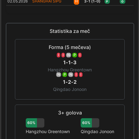
02.05.2026
SHANGHAI SIPG
H
3-1 (1-0)
P
O
Statistika za meč
Forma (5 mečeva)
I
I
N
P
I
1-1-3
Hangzhou Greentown
N
P
N
I
I
1-2-2
Qingdao Jonoon
3+ golova
60%
60%
Hangzhou Greentown
Qingdao Jonoon