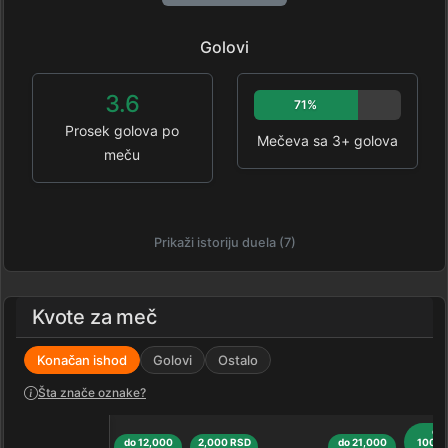
Golovi
3.6
71%
Prosek golova po
Mečeva sa 3+ golova
meču
Prikaži istoriju duela (7)
Kvote za meč
Konačan ishod
Golovi
Ostalo
Šta znače oznake?
do
do 12,000
2,000 RSD
do 21,000
100,0