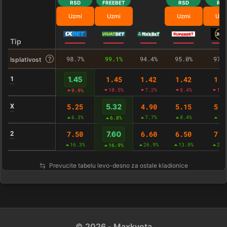
RSD
FREEBET
RSD
RS
Uzmi
Uzmi
Uzmi
Uzm
Tip
98.7%
99.1%
94.4%
95.0%
97.
Isplativost
1
1.45
1.42
1.42
1.4
1.45
10.5%
7.2%
8.4%
11.
9.9%
X
5.25
4.90
5.15
5.1
5.32
6.3%
7.7%
8.4%
7.
6.8%
2
7.50
6.60
6.50
7.2
7.60
16.3%
26.9%
13.0%
22.
16.9%
Prevucite tabelu levo-desno za ostale kladionice
© 2026 - Maxkvota