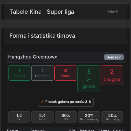
Tabele Kina - Super liga
Prikaži
Forma i statistika timova
Hangzhou Greentown
Domaćin
1
1
3
3
2
Pobede
Nerešeno
Porazi
3+
0-2 gola
golova
Prosek golova po meču:
3.6
1.2
2.4
60%
20%
20%
Dao
Primio
GG
Bez primljenog
Bez datog
Datum
Protivnik
H/A
Rezultat
Forma
Golovi