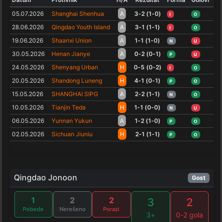
05.07.2026
Shanghai Shenhua
A
3-2 (1-0)
I
O
28.06.2026
Qingdao Youth Island
A
3-1 (1-1)
I
O
19.06.2026
Shaanxi Union
A
1-1 (1-0)
N
U
30.05.2026
Henan Jianye
A
0-2 (0-1)
P
U
24.05.2026
Shenyang Urban
H
0-5 (0-2)
I
O
20.05.2026
Shandong Luneng
H
4-1 (0-1)
P
O
15.05.2026
SHANGHAI SIPG
A
2-2 (1-1)
N
O
10.05.2026
Tianjin Teda
H
1-1 (0-0)
N
U
06.05.2026
Yunnan Yukun
A
1-2 (1-0)
P
O
02.05.2026
Sichuan Jiuniu
H
2-1 (1-1)
P
O
Qingdao Jonoon
Gost
1
2
2
3
2
Pobede
Nerešeno
Porazi
3+
0-2 gola