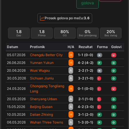
golova
Prosek golova po meču:
3.6
1.8
1.8
80%
0%
20%
Dao
Primio
GG
Bez primljenog
Bez datog
Datum
Protivnik
H/A
Rezultat
Forma
Golovi
05.07.2026
Chengdu Better City
H
1-1 (0-0)
N
U
26.06.2026
Yunnan Yukun
H
4-2 (4-2)
P
O
20.06.2026
Wuxi Wugou
A
2-2 (1-2)
N
O
30.05.2026
Sichuan Jiuniu
A
3-2 (1-0)
I
O
Chongqing Tongliang
24.05.2026
H
0-1 (0-0)
I
U
Long
20.05.2026
Shenyang Urban
A
2-1 (1-0)
I
O
15.05.2026
Beijing Guoan
A
4-2 (3-0)
I
O
10.05.2026
Dalian Zhixing
H
3-1 (2-0)
P
O
06.05.2026
Wuhan Three Towns
A
1-3 (0-1)
P
O