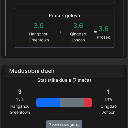
Prosek golova
3.6
3.6
3.6
+
=
Hangzhou
Qingdao
Prosek
Greentown
Jonoon
Međusobni dueli
Statistika duela (7 meča)
3
1
43%
14%
Hangzhou
Qingdao
Greentown
Jonoon
3
nerešenih (43%)