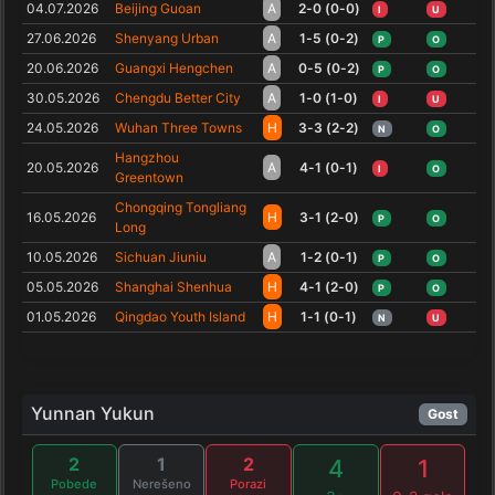
04.07.2026
Beijing Guoan
A
2-0 (0-0)
I
U
27.06.2026
Shenyang Urban
A
1-5 (0-2)
P
O
20.06.2026
Guangxi Hengchen
A
0-5 (0-2)
P
O
30.05.2026
Chengdu Better City
A
1-0 (1-0)
I
U
24.05.2026
Wuhan Three Towns
H
3-3 (2-2)
N
O
Hangzhou
20.05.2026
A
4-1 (0-1)
I
O
Greentown
Chongqing Tongliang
16.05.2026
H
3-1 (2-0)
P
O
Long
10.05.2026
Sichuan Jiuniu
A
1-2 (0-1)
P
O
05.05.2026
Shanghai Shenhua
H
4-1 (2-0)
P
O
01.05.2026
Qingdao Youth Island
H
1-1 (0-1)
N
U
Yunnan Yukun
Gost
2
1
2
4
1
Pobede
Nerešeno
Porazi