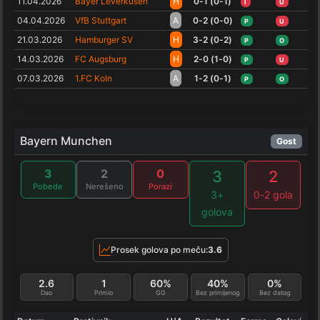
11.04.2026
Bayer Leverkusen
H
0-1 (0-1)
I
U
04.04.2026
VfB Stuttgart
A
0-2 (0-0)
P
U
21.03.2026
Hamburger SV
H
3-2 (0-2)
P
O
14.03.2026
FC Augsburg
H
2-0 (1-0)
P
U
07.03.2026
1.FC Koln
A
1-2 (0-1)
P
O
Bayern Munchen
Gost
3
2
0
3
2
Pobede
Nerešeno
Porazi
3+
0-2 gola
golova
Prosek golova po meču:
3.6
2.6
1
60%
40%
0%
Dao
Primio
GG
Bez primljenog
Bez datog