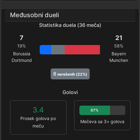
Međusobni dueli
Statistika duela (36 meča)
7
21
19%
58%
Borussia
Bayern
Dortmund
Munchen
8
nerešenih (22%)
Golovi
3.4
67%
Prosek golova po
Mečeva sa 3+ golova
meču