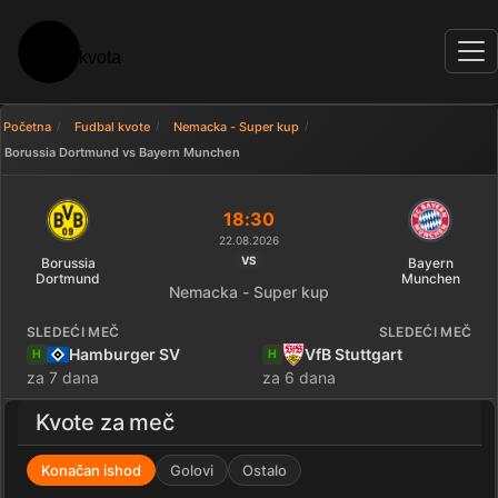
Početna
Fudbal kvote
Nemacka - Super kup
Borussia Dortmund vs Bayern Munchen
Uporedi kvote: Borussia Dortm
18:30
22.08.2026
VS
Borussia
Bayern
Dortmund
Munchen
Nemacka - Super kup
SLEDEĆI MEČ
SLEDEĆI MEČ
Hamburger SV
VfB Stuttgart
H
H
za 7 dana
za 6 dana
Kvote za meč
Konačan ishod
Golovi
Ostalo