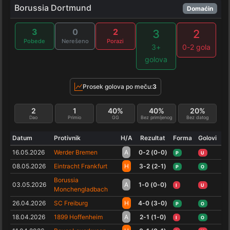
Borussia Dortmund
Domaćin
3
0
2
3
2
Pobede
Nerešeno
Porazi
3+
0-2 gola
golova
Prosek golova po meču:
3
2
1
40%
40%
20%
Dao
Primio
GG
Bez primljenog
Bez datog
Datum
Protivnik
H/A
Rezultat
Forma
Golovi
16.05.2026
Werder Bremen
A
0-2 (0-0)
P
U
08.05.2026
Eintracht Frankfurt
H
3-2 (2-1)
P
O
Borussia
03.05.2026
A
1-0 (0-0)
I
U
Monchengladbach
26.04.2026
SC Freiburg
H
4-0 (3-0)
P
O
18.04.2026
1899 Hoffenheim
A
2-1 (1-0)
I
O