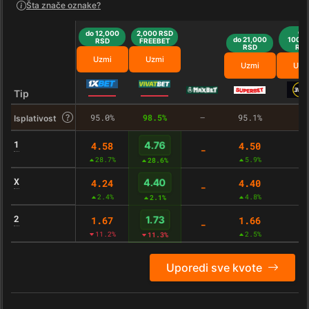
Šta znače oznake?
do
do 12,000
2,000 RSD
do 21,000
100,0
RSD
FREEBET
RSD
RS
Uzmi
Uzmi
Uzmi
Uzm
Tip
95.0%
98.5%
–
95.1%
–
Isplativost
1
4.58
4.50
4.76
-
-
28.7%
5.9%
28.6%
X
4.24
4.40
4.40
-
-
2.4%
4.8%
2.1%
2
1.67
1.66
1.73
-
-
11.2%
2.5%
11.3%
Uporedi sve kvote