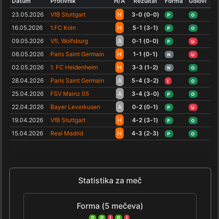
Datum
Protivnik
H/A
Rezultat
Forma
Golovi
23.05.2026
VfB Stuttgart
H
3-0 (0-0)
P
O
16.05.2026
1.FC Koln
H
5-1 (3-1)
P
O
09.05.2026
VfL Wolfsburg
A
0-1 (0-0)
P
U
06.05.2026
Paris Saint Germain
H
1-1 (0-1)
N
U
02.05.2026
1. FC Heidenheim
H
3-3 (1-2)
N
O
28.04.2026
Paris Saint Germain
A
5-4 (3-2)
I
O
25.04.2026
FSV Mainz 05
A
3-4 (3-0)
P
O
22.04.2026
Bayer Leverkusen
A
0-2 (0-1)
P
U
19.04.2026
VfB Stuttgart
H
4-2 (3-1)
P
O
15.04.2026
Real Madrid
H
4-3 (2-3)
P
O
Statistika za meč
Forma (5 mečeva)
P
P
I
P
I