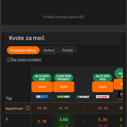
Prikaži istoriju duela (8)
Kvote za meč
Konačan ishod
Golovi
Ostalo
Šta znače oznake?
do
100,0
do 12,000
2,000 RSD
do 21,000
RS
RSD
FREEBET
RSD
Uzm
Uzmi
Uzmi
Uzmi
Tip
94.9%
96.9%
–
92.2%
90.
Isplativost
1
3.35
3.3
3.86
3.78
-
5.6%
2.
0.5%