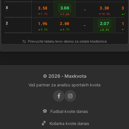
X
3.58
3.30
3.3
3.66
-
7.7%
10.8%
0.
7.6%
2
1.96
2.00
1.9
2.07
-
4.3%
4.7%
1.
8.9%
Prevucite tabelu levo-desno za ostale kladionice
© 2026 - Maxkvota
Vaš partner za analizu sportskih kvota
⚽
Fudbal kvote danas
🏀
Košarka kvote danas