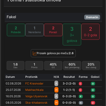
Fakel
Domaćin
2
1
2
3
2
Pobede
Nerešeno
Porazi
3+
0-2 gola
golova
Prosek golova po meču:
2.6
1.6
1
40%
60%
20%
Dao
Primio
GG
Bez primljenog
Bez datog
Datum
Protivnik
H/A
Rezultat
Forma
Golovi
02.08.2026
FC Krasnodar
A
3-2 (2-0)
I
O
25.07.2026
Makhachkala
H
1-2 (1-1)
I
O
16.05.2026
Volga Ulyanovsk
A
0-3 (0-0)
P
O
08.05.2026
Ska-khabarovsk
H
0-0 (0-0)
N
U