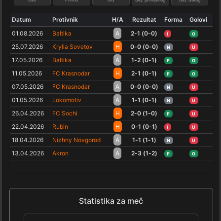
Datum
Protivnik
H/A
Rezultat
Forma
Golovi
01.08.2026
Baltika
A
2-1 (0-0)
I
O
25.07.2026
Krylia Sovetov
H
0-0 (0-0)
N
U
17.05.2026
Baltika
A
1-2 (0-1)
P
O
11.05.2026
FC Krasnodar
H
2-1 (0-1)
P
O
07.05.2026
FC Krasnodar
A
0-0 (0-0)
N
U
01.05.2026
Lokomotiv
A
1-1 (0-1)
N
U
26.04.2026
FC Sochi
H
2-0 (1-0)
P
U
22.04.2026
Rubin
H
0-1 (0-1)
I
U
18.04.2026
Nizhny Novgorod
A
1-1 (1-1)
N
U
13.04.2026
Akron
A
2-3 (1-2)
P
O
Statistika za meč