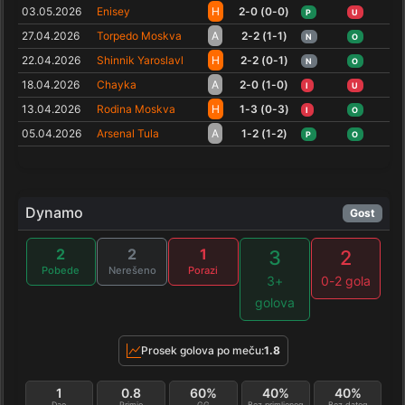
03.05.2026
Enisey
H
2-0 (0-0)
P
U
27.04.2026
Torpedo Moskva
A
2-2 (1-1)
N
O
22.04.2026
Shinnik Yaroslavl
H
2-2 (0-1)
N
O
18.04.2026
Chayka
A
2-0 (1-0)
I
U
13.04.2026
Rodina Moskva
H
1-3 (0-3)
I
O
05.04.2026
Arsenal Tula
A
1-2 (1-2)
P
O
Dynamo
Gost
2
2
1
3
2
Pobede
Nerešeno
Porazi
3+
0-2 gola
golova
Prosek golova po meču:
1.8
1
0.8
60%
40%
40%
Dao
Primio
GG
Bez primljenog
Bez datog