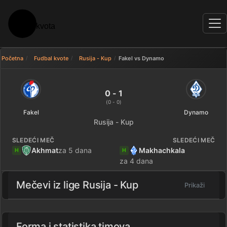
Početna
Fudbal kvote
Rusija - Kup
Fakel vs Dynamo
Fakel 0 - 1 Dynamo — rezultat
0 - 1
(0 - 0)
Fakel
Dynamo
Rusija - Kup
SLEDEĆI MEČ
SLEDEĆI MEČ
Akhmat
za 5 dana
Makhachkala
H
H
za 4 dana
Mečevi iz lige
Rusija - Kup
Prikaži
Forma i statistika timova