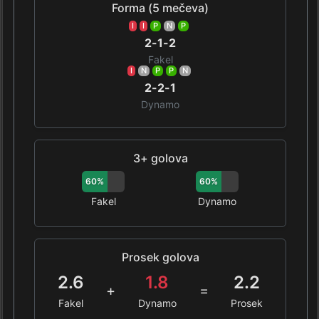
Forma (5 mečeva)
I
I
P
N
P
2-1-2
Fakel
I
N
P
P
N
2-2-1
Dynamo
3+ golova
60%
60%
Fakel
Dynamo
Prosek golova
2.6
1.8
2.2
+
=
Fakel
Dynamo
Prosek