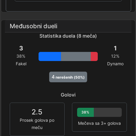
Međusobni dueli
Statistika duela (8 meča)
3
1
38%
12%
Fakel
Dynamo
4
nerešenih (50%)
Golovi
2.5
38%
Prosek golova po
Mečeva sa 3+ golova
meču