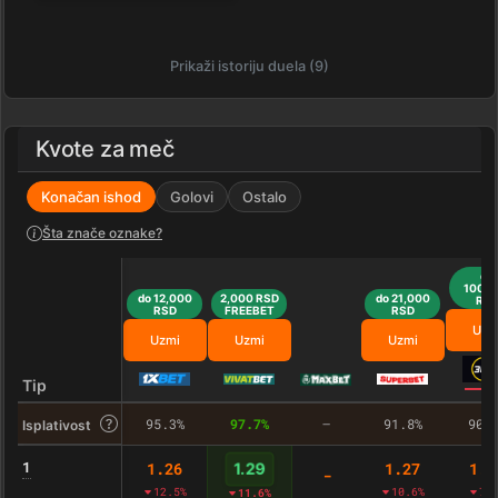
Prikaži istoriju duela (9)
Kvote za meč
Konačan ishod
Golovi
Ostalo
Šta znače oznake?
do
100,0
do 12,000
2,000 RSD
do 21,000
RS
RSD
FREEBET
RSD
Uzm
Uzmi
Uzmi
Uzmi
Tip
95.3%
97.7%
–
91.8%
90.
Isplativost
1
1.26
1.27
1.2
1.29
-
12.5%
10.6%
7.
11.6%