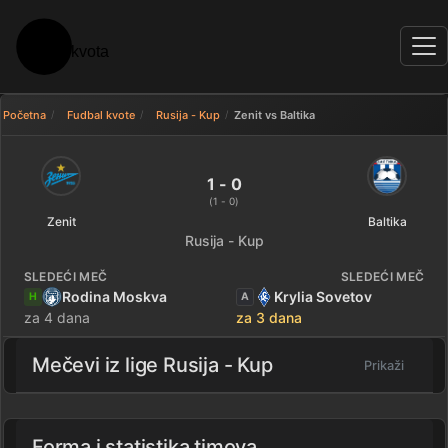
Početna
Fudbal kvote
Rusija - Kup
Zenit vs Baltika
Zenit 1 - 0 Baltika — rezultat
1 - 0
(1 - 0)
Zenit
Baltika
Rusija - Kup
SLEDEĆI MEČ
SLEDEĆI MEČ
Rodina Moskva
Krylia Sovetov
H
A
za 4 dana
za 3 dana
Mečevi iz lige
Rusija - Kup
Prikaži
Forma i statistika timova