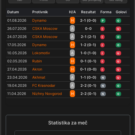
Datum
Protivnik
H/A
Rezultat
Forma
Golovi
01.08.2026
Dynamo
H
2-1 (0-0)
P
O
26.07.2026
CSKA Moscow
A
0-0
I
U
24.07.2026
CSKA Moscow
A
2-1 (2-1)
I
O
17.05.2026
Dynamo
H
1-2 (0-1)
I
O
10.05.2026
Lokomotiv
A
1-0 (1-0)
I
U
02.05.2026
Rubin
H
0-1 (0-1)
I
U
27.04.2026
Akron
H
0-1 (0-0)
I
U
23.04.2026
Akhmat
A
1-1 (0-0)
N
U
19.04.2026
FC Krasnodar
A
2-2 (0-1)
N
O
11.04.2026
Nizhny Novgorod
H
2-2 (0-1)
N
O
Statistika za meč