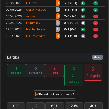
10.05.2026
FC Sochi
H
2-1 (0-1)
P
O
02.05.2026
CSKA Moscow
A
1-3 (1-1)
P
O
26.04.2026
Akhmat
H
2-0 (2-0)
P
U
22.04.2026
Lokomotiv
A
0-0 (0-0)
N
U
19.04.2026
Makhachkala
A
0-1 (0-0)
P
U
12.04.2026
FC Krasnodar
H
1-1 (1-0)
N
U
Baltika
Gost
1
0
3
3
2
Pobede
Nerešeno
Porazi
3+
0-2 gola
golova
Prosek golova po meču:
2
0.8
1.2
60%
20%
40%
Dao
Primio
GG
Bez primljenog
Bez datog