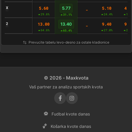
X
5.60
5.10
4.5
5.77
-
29.6%
24.4%
13.
31.1%
2
13.00
9.40
9.8
13.40
-
64.6%
27.0%
28.
65.4%
Prevucite tabelu levo-desno za ostale kladionice
© 2026 - Maxkvota
Vaš partner za analizu sportskih kvota
⚽
Fudbal kvote danas
🏀
Košarka kvote danas