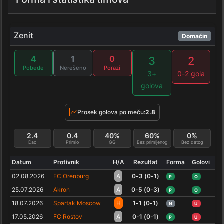
Zenit
Domaćin
4
1
0
3
2
Pobede
Nerešeno
Porazi
3+
0-2 gola
golova
Prosek golova po meču:
2.8
2.4
0.4
40%
60%
0%
Dao
Primio
GG
Bez primljenog
Bez datog
Datum
Protivnik
H/A
Rezultat
Forma
Golovi
02.08.2026
FC Orenburg
A
0-3 (0-1)
P
O
25.07.2026
Akron
A
0-5 (0-3)
P
O
18.07.2026
Spartak Moscow
H
1-1 (0-1)
N
U
17.05.2026
FC Rostov
A
0-1 (0-1)
P
U