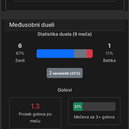
Međusobni dueli
Statistika duela (9 meča)
6
1
67%
11%
Zenit
Baltika
2
nerešenih (22%)
Golovi
1.3
22%
Prosek golova po
Mečeva sa 3+ golova
meču