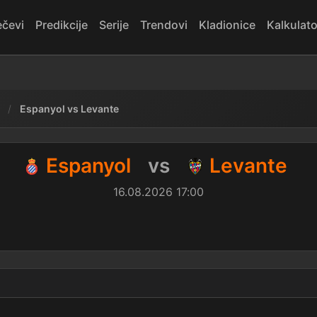
čevi
Predikcije
Serije
Trendovi
Kladionice
Kalkulato
Espanyol vs Levante
panyol - Levante
Espanyol
vs
Levante
16.08.2026 17:00