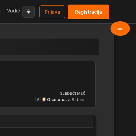
r
Vodič
Prijava
Registracija
SLEDEĆI MEČ
Osasuna
za 8 dana
A