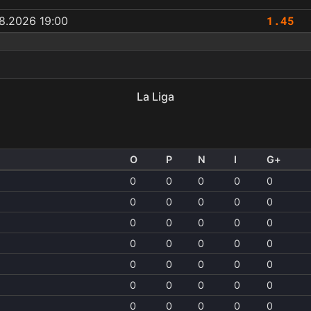
1.45
8.2026 19:00
La Liga
O
P
N
I
G+
0
0
0
0
0
0
0
0
0
0
0
0
0
0
0
0
0
0
0
0
0
0
0
0
0
0
0
0
0
0
0
0
0
0
0