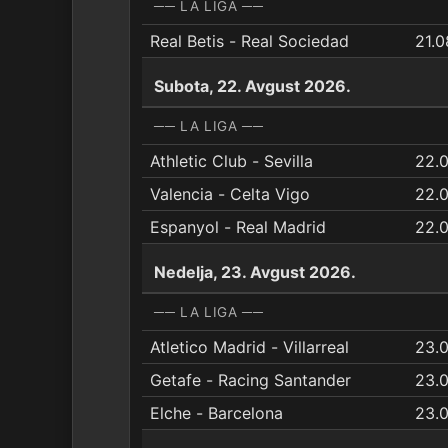
── LA LIGA ──
Real Betis - Real Sociedad
21.0
Subota, 22. Avgust 2026.
── LA LIGA ──
Athletic Club - Sevilla
22.
Valencia - Celta Vigo
22.0
Espanyol - Real Madrid
22.
Nedelja, 23. Avgust 2026.
── LA LIGA ──
Atletico Madrid - Villarreal
23.
Getafe - Racing Santander
23.0
Elche - Barcelona
23.