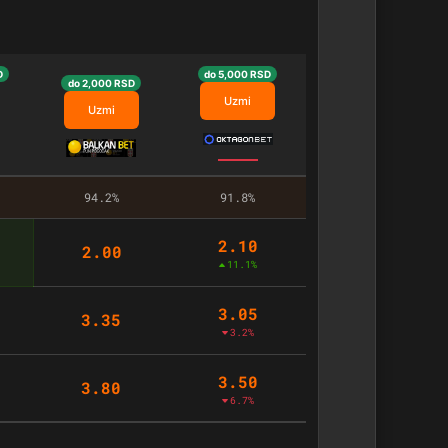
D
do 5,000 RSD
do 2,000 RSD
Uzmi
Uzmi
94.2%
91.8%
2.10
2.00
11.1%
3.05
3.35
3.2%
3.50
3.80
6.7%