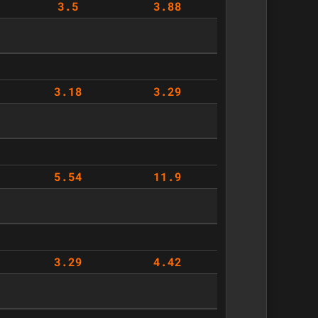
3.5
3.88
3.18
3.29
5.54
11.9
3.29
4.42