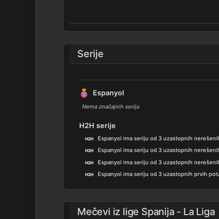
Serije
Espanyol
Nema značajnih serija
H2H serije
Espanyol ima seriju od 3 uzastopnih nerešeni
H2H
Espanyol ima seriju od 3 uzastopnih nerešen
H2H
Espanyol ima seriju od 3 uzastopnih nerešen
H2H
Espanyol ima seriju od 3 uzastopnih prvih po
H2H
Mečevi iz lige
Spanija - La Liga