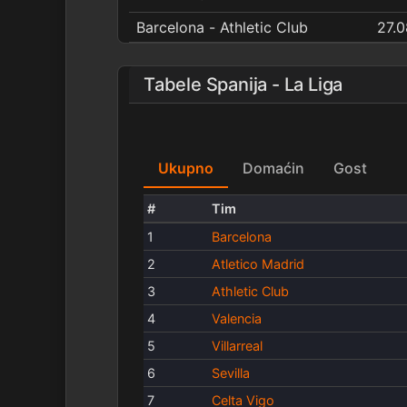
Barcelona - Athletic Club
27.0
Tabele Spanija - La Liga
Ukupno
Domaćin
Gost
#
Tim
1
Barcelona
2
Atletico Madrid
3
Athletic Club
4
Valencia
5
Villarreal
6
Sevilla
7
Celta Vigo