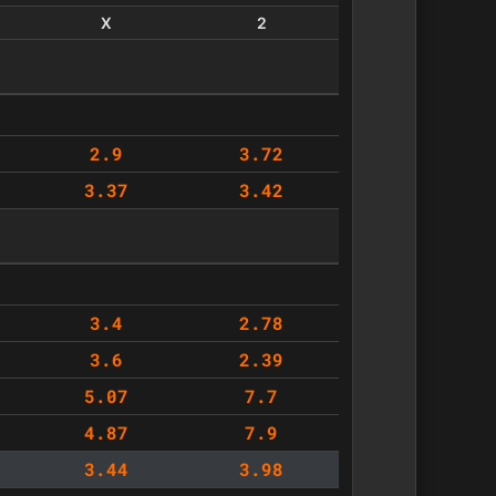
X
2
2.9
3.72
3.37
3.42
3.4
2.78
3.6
2.39
5.07
7.7
4.87
7.9
3.44
3.98