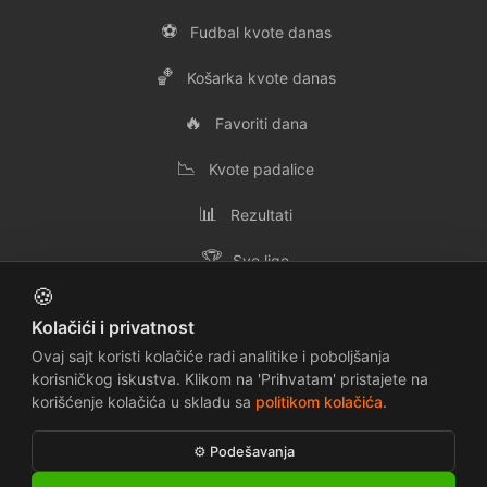
⚽
Fudbal kvote danas
🏀
Košarka kvote danas
🔥
Favoriti dana
📉
Kvote padalice
📊
Rezultati
🏆
Sve lige
🍪
👥
Svi timovi
Kolačići i privatnost
✉️
Kontakt
Ovaj sajt koristi kolačiće radi analitike i poboljšanja
korisničkog iskustva. Klikom na 'Prihvatam' pristajete na
korišćenje kolačića u skladu sa
politikom kolačića
.
📜
🔒
Uslovi korišćenja
Politika privatnosti
⚙️ Podešavanja
🍪
⚠️
Politika kolačića
Odricanje odgovornosti