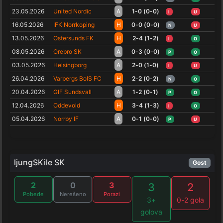
23.05.2026
United Nordic
A
1-0 (0-0)
I
U
16.05.2026
IFK Norrkoping
H
0-0 (0-0)
N
U
13.05.2026
Ostersunds FK
H
2-4 (1-2)
I
O
08.05.2026
Orebro SK
A
0-3 (0-0)
P
O
03.05.2026
Helsingborg
A
2-0 (1-0)
I
U
26.04.2026
Varbergs BoIS FC
H
2-2 (0-2)
N
O
20.04.2026
GIF Sundsvall
A
1-2 (0-1)
P
O
12.04.2026
Oddevold
H
3-4 (1-3)
I
O
05.04.2026
Norrby IF
A
0-1 (0-0)
P
U
ljungSKile SK
Gost
2
0
3
3
2
Pobede
Nerešeno
Porazi
3+
0-2 gola
golova