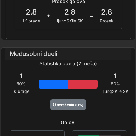
Prosek golova
2.8
2.8
2.8
+
=
IK brage
ljungSKile SK
Prosek
Međusobni dueli
Statistika duela (2 meča)
1
1
50%
50%
IK brage
ljungSKile SK
0
nerešenih (0%)
Golovi