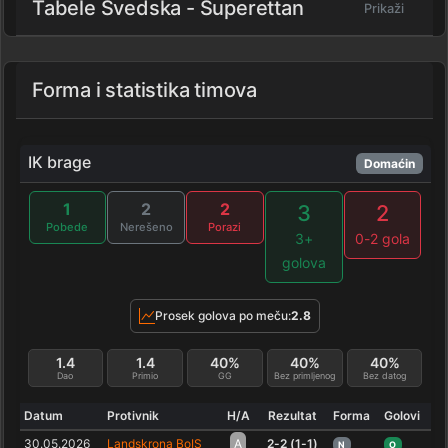
Tabele Svedska - Superettan
Prikaži
Forma i statistika timova
IK brage
Domaćin
1
2
2
3
2
Pobede
Nerešeno
Porazi
3+
0-2 gola
golova
Prosek golova po meču:
2.8
1.4
1.4
40%
40%
40%
Dao
Primio
GG
Bez primljenog
Bez datog
Datum
Protivnik
H/A
Rezultat
Forma
Golovi
30.05.2026
Landskrona BoIS
A
2-2 (1-1)
N
O