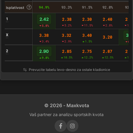
94.9%
93.3%
91.5%
92.8%
93.
Isplativost
1
2.38
2.30
2.40
2.3
2.42
5.2%
11.5%
2.8%
10.
5.8%
X
3.38
3.32
3.40
3.4
3.20
3.4%
2.9%
1.5%
0.
2
2.85
2.75
2.87
2.8
2.90
10.5%
12.2%
12.5%
13.
9.8%
Prevucite tabelu levo-desno za ostale kladionice
© 2026 - Maxkvota
Vaš partner za analizu sportskih kvota