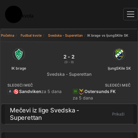
Početna
Fudbal kvote
Svedska - Superettan
IK brage vs ljungSKile SK
IK brage 2 - 2 ljungSKile SK — r
2 - 2
(0 - 0)
IK brage
ljungSKile SK
Svedska - Superettan
SLEDEĆI MEČ
SLEDEĆI MEČ
Sandviken
za 5 dana
Ostersunds FK
A
H
za 5 dana
Mečevi iz lige
Svedska -
Prikaži
Superettan