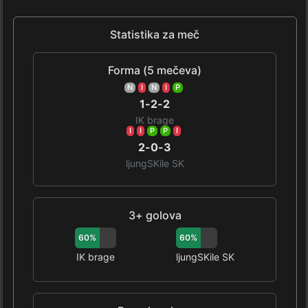
Statistika za meč
Forma (5 mečeva)
N
I
N
I
P
1-2-2
IK brage
I
I
P
P
I
2-0-3
ljungSKile SK
3+ golova
60%
60%
IK brage
ljungSKile SK