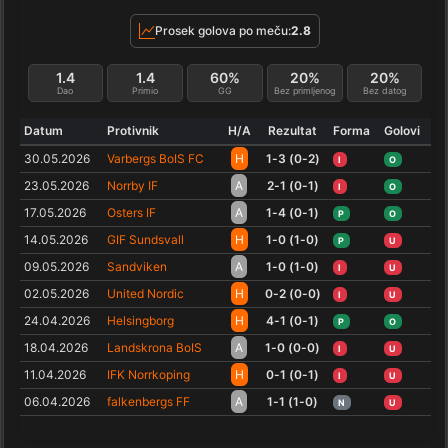
Prosek golova po meču:
2.8
1.4
1.4
60%
20%
20%
Dao
Primio
GG
Bez primljenog
Bez datog
Datum
Protivnik
H/A
Rezultat
Forma
Golovi
30.05.2026
Varbergs BoIS FC
H
1-3 (0-2)
I
O
23.05.2026
Norrby IF
A
2-1 (0-1)
I
O
17.05.2026
Osters IF
A
1-4 (0-1)
P
O
14.05.2026
GIF Sundsvall
H
1-0 (1-0)
P
U
09.05.2026
Sandviken
A
1-0 (1-0)
I
U
02.05.2026
United Nordic
H
0-2 (0-0)
I
U
24.04.2026
Helsingborg
H
4-1 (0-1)
P
O
18.04.2026
Landskrona BoIS
A
1-0 (0-0)
I
U
11.04.2026
IFK Norrkoping
H
0-1 (0-1)
I
U
06.04.2026
falkenbergs FF
A
1-1 (1-0)
N
U