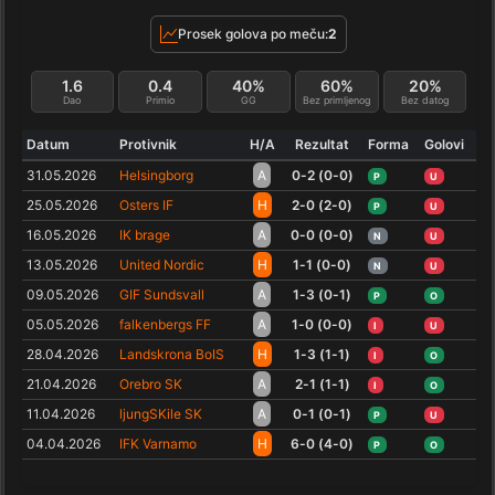
Prosek golova po meču:
2
1.6
0.4
40%
60%
20%
Dao
Primio
GG
Bez primljenog
Bez datog
Datum
Protivnik
H/A
Rezultat
Forma
Golovi
31.05.2026
Helsingborg
A
0-2 (0-0)
P
U
25.05.2026
Osters IF
H
2-0 (2-0)
P
U
16.05.2026
IK brage
A
0-0 (0-0)
N
U
13.05.2026
United Nordic
H
1-1 (0-0)
N
U
09.05.2026
GIF Sundsvall
A
1-3 (0-1)
P
O
05.05.2026
falkenbergs FF
A
1-0 (0-0)
I
U
28.04.2026
Landskrona BoIS
H
1-3 (1-1)
I
O
21.04.2026
Orebro SK
A
2-1 (1-1)
I
O
11.04.2026
ljungSKile SK
A
0-1 (0-1)
P
U
04.04.2026
IFK Varnamo
H
6-0 (4-0)
P
O