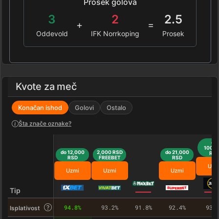
Prosek golova
3
2
2.5
+
=
Oddevold
IFK Norrkoping
Prosek
Kvote za meč
Konačan ishod
Golovi
Ostalo
Šta znače oznake?
do
100,0
do 12,000
2,000 RSD
do 21,000
RS
RSD
FREEBET
RSD
Uzm
Uzmi
Uzmi
Uzmi
Tip
94.8%
93.2%
91.8%
92.4%
93.
Isplativost