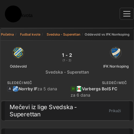
Početna
Fudbal kvote
Svedska - Superettan
Oddevold vs IFK Norrkoping
Oddevold 1 - 2 IFK Norrkoping —
1 - 2
(1 - 2)
Oddevold
IFK Norrkoping
Svedska - Superettan
SLEDEĆI MEČ
SLEDEĆI MEČ
Norrby IF
za 5 dana
Varbergs BoIS FC
A
H
za 6 dana
Mečevi iz lige
Svedska -
Prikaži
Superettan