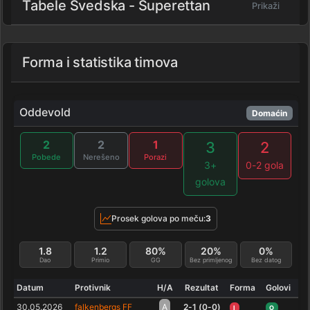
Tabele Svedska - Superettan
Prikaži
Forma i statistika timova
Oddevold
Domaćin
2
2
1
3
2
Pobede
Nerešeno
Porazi
3+
0-2 gola
golova
Prosek golova po meču:
3
1.8
1.2
80%
20%
0%
Dao
Primio
GG
Bez primljenog
Bez datog
Datum
Protivnik
H/A
Rezultat
Forma
Golovi
30.05.2026
falkenbergs FF
A
2-1 (0-0)
I
O