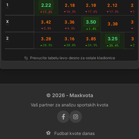
1
2.18
2.10
2.12
2.1
2.22
16.5%
17.6%
17.5%
17.
17.2%
X
3.42
3.36
3.4
3.50
3.30
5.0%
4.5%
1.
1.4%
2
3.20
3.16
3.05
3.1
3.25
28.5%
30.0%
24.5%
27.
35.4%
Prevucite tabelu levo-desno za ostale kladionice
© 2026 - Maxkvota
Vaš partner za analizu sportskih kvota
⚽
Fudbal kvote danas