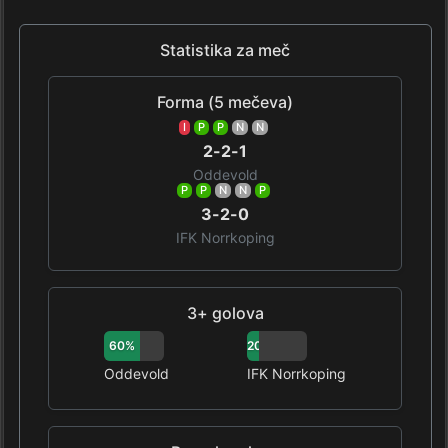
Statistika za meč
Forma (5 mečeva)
I
P
P
N
N
2-2-1
Oddevold
P
P
N
N
P
3-2-0
IFK Norrkoping
3+ golova
60%
20%
Oddevold
IFK Norrkoping