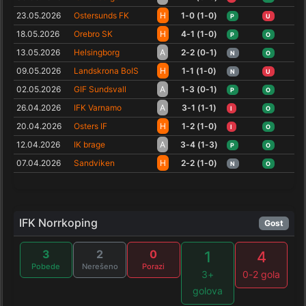
23.05.2026
Ostersunds FK
H
1-0 (1-0)
P
U
18.05.2026
Orebro SK
H
4-1 (1-0)
P
O
13.05.2026
Helsingborg
A
2-2 (0-1)
N
O
09.05.2026
Landskrona BoIS
H
1-1 (1-0)
N
U
02.05.2026
GIF Sundsvall
A
1-3 (0-1)
P
O
26.04.2026
IFK Varnamo
A
3-1 (1-1)
I
O
20.04.2026
Osters IF
H
1-2 (1-0)
I
O
12.04.2026
IK brage
A
3-4 (1-3)
P
O
07.04.2026
Sandviken
H
2-2 (1-0)
N
O
IFK Norrkoping
Gost
3
2
0
1
4
Pobede
Nerešeno
Porazi
3+
0-2 gola
golova