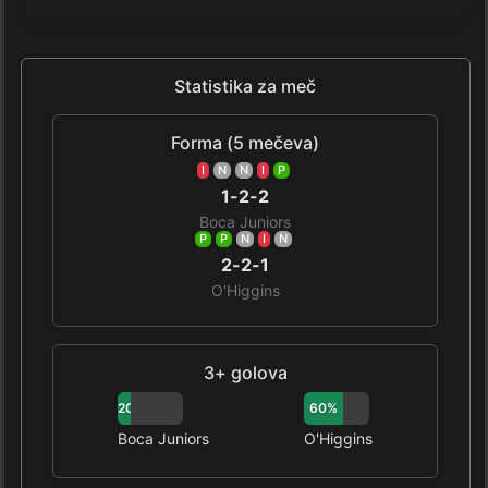
Statistika za meč
Forma (5 mečeva)
I
N
N
I
P
1-2-2
Boca Juniors
P
P
N
I
N
2-2-1
O'Higgins
3+ golova
20%
60%
Boca Juniors
O'Higgins