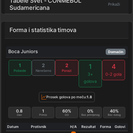
Tabele Svet - CONMEBOL
Prikaži
Sudamericana
Forma i statistika timova
Boca Juniors
Domaćin
1
2
2
1
4
Pobede
Nerešeno
Porazi
3+
0-2 gola
golova
Prosek golova po meču:
1.8
0.8
1
60%
0%
40%
Dao
Primio
GG
Bez primljenog
Bez datog
Datum
Protivnik
H/A
Rezultat
Forma
Golovi