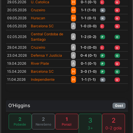
29.05.2026
U. Catolica
H
0-1 (0-1)
I
U
20.05.2026
Cruzeiro
H
1-1 (1-0)
N
U
09.05.2026
Huracan
H
1-1 (0-1)
N
U
06.05.2026
Barcelona SC
A
1-0 (0-0)
I
U
Central Cordoba de
02.05.2026
A
1-2 (0-2)
P
O
Santiago
29.04.2026
Cruzeiro
A
1-0 (0-0)
I
U
23.04.2026
Defensa Y Justicia
A
0-4 (0-1)
P
O
19.04.2026
River Plate
A
0-1 (0-1)
P
U
15.04.2026
Barcelona SC
H
3-0 (1-0)
P
O
11.04.2026
Independiente
H
1-1 (1-1)
N
U
O'Higgins
Gost
2
2
1
3
2
Pobede
Nerešeno
Porazi
3+
0-2 gola