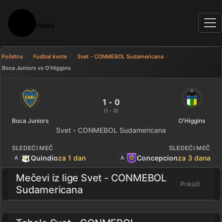
Početna
Fudbal kvote
Svet - CONMEBOL Sudamericana
Boca Juniors vs O'Higgins
Boca Juniors 1 - 0 O'Higgins — 
1 - 0
(1 - 0)
Boca Juniors
O'Higgins
Svet - CONMEBOL Sudamericana
SLEDEĆI MEČ
SLEDEĆI MEČ
Quindio
za 1 dan
Concepcion
za 3 dana
A
A
Mečevi iz lige
Svet - CONMEBOL
Prikaži
Sudamericana