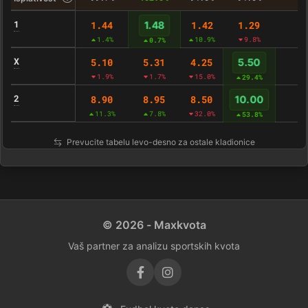
1
1.44
1.42
1.29
1.48
-
1.4%
10.9%
9.8%
0.7%
X
5.10
5.31
4.25
5.50
-
1.9%
1.7%
15.0%
29.4%
2
8.90
8.95
8.50
10.00
-
11.3%
7.8%
32.0%
53.8%
Prevucite tabelu levo-desno za ostale kladionice
© 2026 - Maxkvota
Vaš partner za analizu sportskih kvota