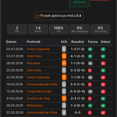
golova
Prosek golova po meču:
3.4
2
1.4
100%
0%
0%
Dao
Primio
GG
Bez primljenog
Bez datog
Datum
Protivnik
H/A
Rezultat
Forma
Golovi
05.07.2026
Union Espanola
A
1-2 (1-2)
P
O
03.07.2026
Colo Colo
H
4-1 (2-0)
P
O
28.06.2026
Recoleta
H
1-1 (0-0)
N
U
25.06.2026
Colo Colo
A
3-2 (2-0)
I
O
22.06.2026
Union Espanola
H
1-1 (0-1)
N
U
19.06.2026
Universidad de Chile
A
2-0 (1-0)
I
U
13.06.2026
Coquimbo Unido
A
0-0 (0-0)
N
U
31.05.2026
Everton de Vina
H
2-3 (1-2)
I
O
26.05.2026
Millonarios
A
1-2 (0-2)
P
O
23.05.2026
Universidad de Chile
A
0-0
I
U