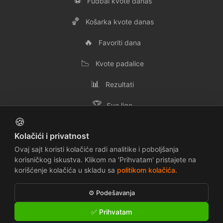
⚽
Fudbal kvote danas
🏀
Košarka kvote danas
🔥
Favoriti dana
📉
Kvote padalice
📊
Rezultati
🏆
Sve lige
🍪
👥
Svi timovi
Kolačići i privatnost
✉️
Kontakt
Ovaj sajt koristi kolačiće radi analitike i poboljšanja
korisničkog iskustva. Klikom na 'Prihvatam' pristajete na
korišćenje kolačića u skladu sa
politikom kolačića
.
📜
🔒
Uslovi korišćenja
Politika privatnosti
⚙️ Podešavanja
🍪
⚠️
Politika kolačića
Odricanje odgovornosti
✅ Prihvatam