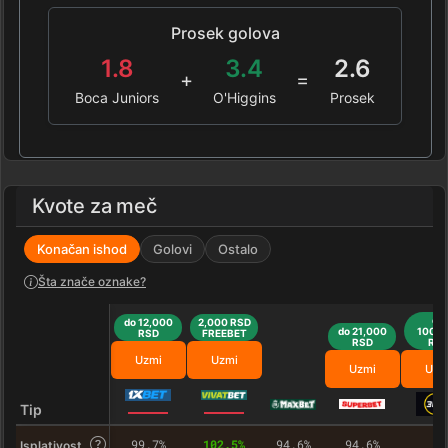
Prosek golova
1.8
3.4
2.6
+
=
Boca Juniors
O'Higgins
Prosek
Kvote za meč
Konačan ishod
Golovi
Ostalo
Šta znače oznake?
do
do 12,000
2,000 RSD
do 21,000
100,0
RSD
FREEBET
RSD
RS
Uzmi
Uzmi
Uzmi
Uzm
Tip
99.7%
102.5%
94.6%
94.6%
–
Isplativost