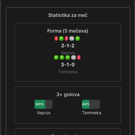
Statistika za meč
Forma (5 mečeva)
I
P
I
N
P
2-1-2
Vaprus
P
P
P
N
I
3-1-0
Tammeka
3+ golova
60%
40%
Vaprus
Tammeka