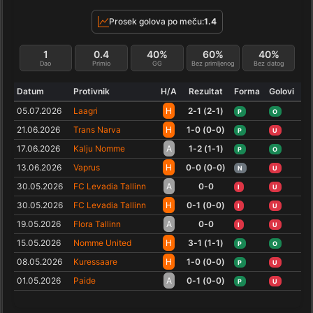
Prosek golova po meču:
1.4
1
0.4
40%
60%
40%
Dao
Primio
GG
Bez primljenog
Bez datog
Datum
Protivnik
H/A
Rezultat
Forma
Golovi
05.07.2026
Laagri
H
2-1 (2-1)
P
O
21.06.2026
Trans Narva
H
1-0 (0-0)
P
U
17.06.2026
Kalju Nomme
A
1-2 (1-1)
P
O
13.06.2026
Vaprus
H
0-0 (0-0)
N
U
30.05.2026
FC Levadia Tallinn
A
0-0
I
U
30.05.2026
FC Levadia Tallinn
H
0-1 (0-0)
I
U
19.05.2026
Flora Tallinn
A
0-0
I
U
15.05.2026
Nomme United
H
3-1 (1-1)
P
O
08.05.2026
Kuressaare
H
1-0 (0-0)
P
U
01.05.2026
Paide
A
0-1 (0-0)
P
U