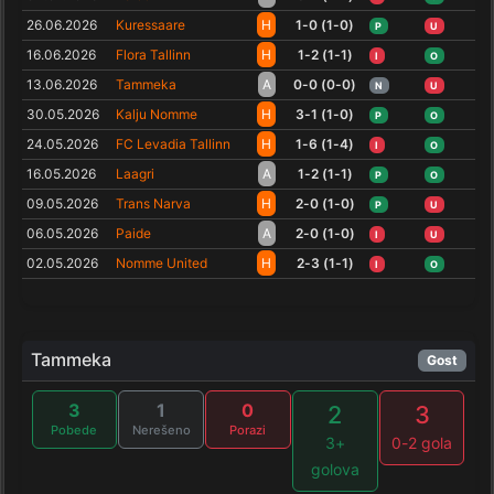
26.06.2026
Kuressaare
H
1-0 (1-0)
P
U
16.06.2026
Flora Tallinn
H
1-2 (1-1)
I
O
13.06.2026
Tammeka
A
0-0 (0-0)
N
U
30.05.2026
Kalju Nomme
H
3-1 (1-0)
P
O
24.05.2026
FC Levadia Tallinn
H
1-6 (1-4)
I
O
16.05.2026
Laagri
A
1-2 (1-1)
P
O
09.05.2026
Trans Narva
H
2-0 (1-0)
P
U
06.05.2026
Paide
A
2-0 (1-0)
I
U
02.05.2026
Nomme United
H
2-3 (1-1)
I
O
Tammeka
Gost
3
1
0
2
3
Pobede
Nerešeno
Porazi
3+
0-2 gola
golova