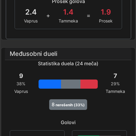
Prosek golova
2.4
1.4
1.9
+
=
Vaprus
Tammeka
Prosek
Međusobni dueli
Statistika duela (24 meča)
9
7
38%
29%
Vaprus
Tammeka
8
nerešenih (33%)
Golovi