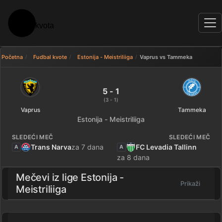
Početna
Fudbal kvote
Estonija - Meistriliiga
Vaprus vs Tammeka
Vaprus 5 - 1 Tammeka — rezulta
5 - 1
(3 - 1)
Vaprus
Tammeka
Estonija - Meistriliiga
SLEDEĆI MEČ
SLEDEĆI MEČ
Trans Narva
za 7 dana
FC Levadia Tallinn
A
A
za 8 dana
Mečevi iz lige
Estonija -
Prikaži
Meistriliiga