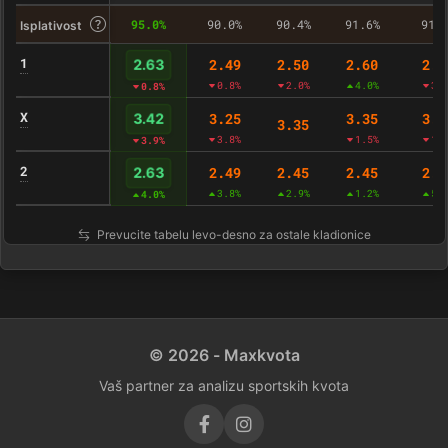
95.0%
90.0%
90.4%
91.6%
91.
Isplativost
1
2.49
2.50
2.60
2.4
2.63
0.8%
2.0%
4.0%
3.
0.8%
X
3.25
3.35
3.4
3.42
3.35
3.8%
1.5%
1.
3.9%
2
2.49
2.45
2.45
2.5
2.63
3.8%
2.9%
1.2%
5.
4.0%
Prevucite tabelu levo-desno za ostale kladionice
© 2026 - Maxkvota
Vaš partner za analizu sportskih kvota