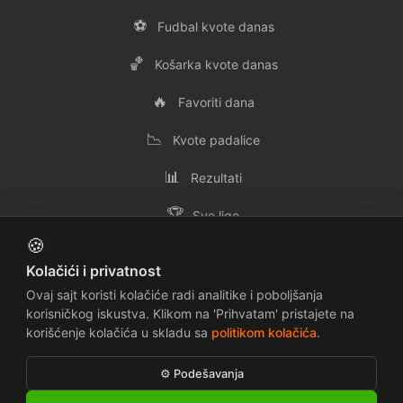
⚽
Fudbal kvote danas
🏀
Košarka kvote danas
🔥
Favoriti dana
📉
Kvote padalice
📊
Rezultati
🏆
Sve lige
🍪
👥
Svi timovi
Kolačići i privatnost
✉️
Kontakt
Ovaj sajt koristi kolačiće radi analitike i poboljšanja
korisničkog iskustva. Klikom na 'Prihvatam' pristajete na
korišćenje kolačića u skladu sa
politikom kolačića
.
📜
🔒
Uslovi korišćenja
Politika privatnosti
⚙️ Podešavanja
🍪
⚠️
Politika kolačića
Odricanje odgovornosti