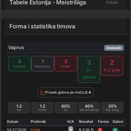
Tabele Estonija - Meistriliiga
Prikaži
Forma i statistika timova
Vaprus
Domaćin
2
1
2
3
2
Pobede
Nerešeno
Porazi
3+
0-2 gola
golova
Prosek golova po meču:
2.4
1.2
1.2
60%
40%
20%
Dao
Primio
GG
Bez primljenog
Bez datog
Datum
Protivnik
H/A
Rezultat
Forma
Golovi
04.07.2026
Paide
A
3-1 (2-1)
I
O