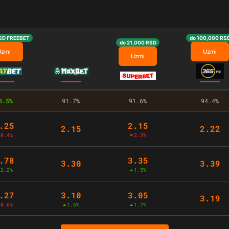
SD FREEBET
do 100,000 RS
do 21,000 RSD
Uzmi
Uzmi
Uzmi
8.5%
91.7%
91.6%
94.4%
.25
2.15
2.15
2.22
0.4%
2.3%
.78
3.35
3.30
3.39
2.2%
1.5%
.27
3.10
3.05
3.19
0.6%
1.6%
1.7%