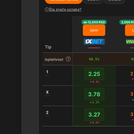
Šta znače oznake?
do 12,000 RSD
2,000 R
Uzmi
Tip
98.5%
9
Isplativost
1
2
2.25
0.4%
X
3
3.78
2.2%
2
3
3.27
0.6%