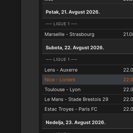
Petak, 21. Avgust 2026.
── LIGUE 1 ──
Marseille - Strasbourg
21.0
Subota, 22. Avgust 2026.
── LIGUE 1 ──
Lens - Auxerre
22.0
Nice - Lorient
22.
Toulouse - Lyon
22.
Le Mans - Stade Brestois 29
22.
Estac Troyes - Paris FC
22.
Nedelja, 23. Avgust 2026.