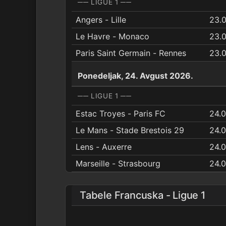
── LIGUE 1 ──
Angers - Lille
23.
Le Havre - Monaco
23.0
Paris Saint Germain - Rennes
23.
Ponedeljak, 24. Avgust 2026.
── LIGUE 1 ──
Estac Troyes - Paris FC
24.
Le Mans - Stade Brestois 29
24.
Lens - Auxerre
24.
Marseille - Strasbourg
24.
Tabele Francuska - Ligue 1