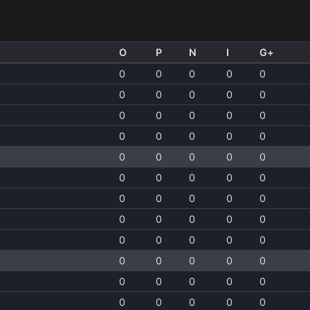
O
P
N
I
G+
0
0
0
0
0
0
0
0
0
0
0
0
0
0
0
0
0
0
0
0
0
0
0
0
0
0
0
0
0
0
0
0
0
0
0
0
0
0
0
0
0
0
0
0
0
0
0
0
0
0
0
0
0
0
0
0
0
0
0
0