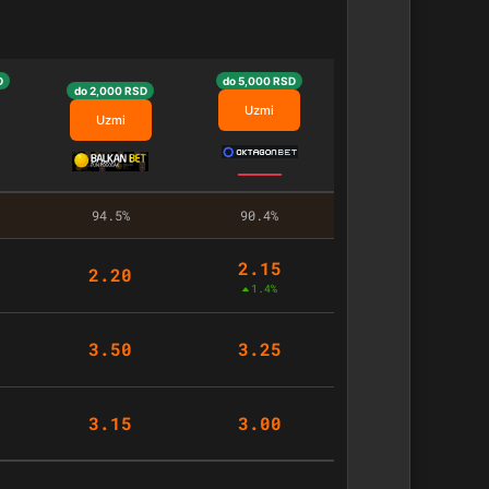
D
do 5,000 RSD
do 2,000 RSD
Uzmi
Uzmi
94.5%
90.4%
2.15
2.20
1.4%
3.50
3.25
3.15
3.00