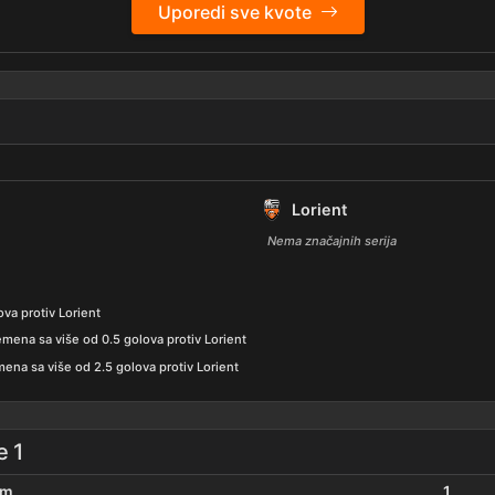
Uporedi sve kvote
Lorient
Nema značajnih serija
ova protiv Lorient
emena sa više od 0.5 golova protiv Lorient
mena sa više od 2.5 golova protiv Lorient
e 1
um
1