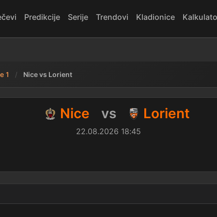
čevi
Predikcije
Serije
Trendovi
Kladionice
Kalkulato
e 1
Nice vs Lorient
e - Lorient
Nice
vs
Lorient
22.08.2026 18:45