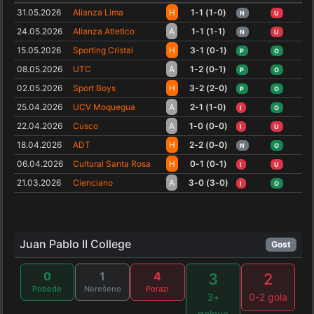
31.05.2026
Alianza Lima
H
1-1 (1-0)
N
U
24.05.2026
Alianza Atletico
A
1-1 (1-1)
N
U
15.05.2026
Sporting Cristal
H
3-1 (0-1)
P
O
08.05.2026
UTC
A
1-2 (0-1)
P
O
02.05.2026
Sport Boys
H
3-2 (2-0)
P
O
25.04.2026
UCV Moquegua
A
2-1 (1-0)
I
O
22.04.2026
Cusco
A
1-0 (0-0)
I
U
18.04.2026
ADT
H
2-2 (0-0)
N
O
06.04.2026
Cultural Santa Rosa
H
0-1 (0-1)
I
U
21.03.2026
Cienciano
A
3-0 (3-0)
I
O
Juan Pablo II College
Gost
0
1
4
3
2
Pobede
Nerešeno
Porazi
3+
0-2 gola
golova