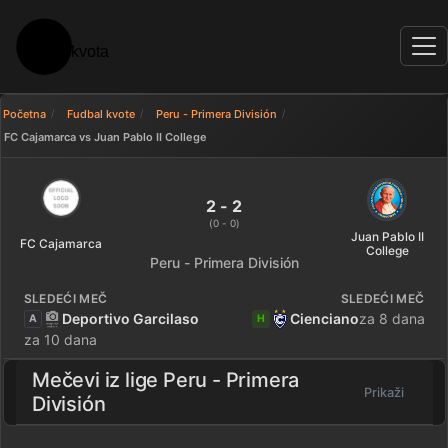
Početna
Fudbal kvote
Peru - Primera División
FC Cajamarca vs Juan Pablo II College
FC Cajamarca 2 - 2 Juan Pablo I
2 - 2
(0 - 0)
Juan Pablo II
FC Cajamarca
College
Peru - Primera División
SLEDEĆI MEČ
SLEDEĆI MEČ
Deportivo Garcilaso
Cienciano
za 8 dana
A
H
za 10 dana
Mečevi iz lige
Peru - Primera
Prikaži
División