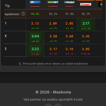
Tip
94.8%
93.2%
91.9%
92.7%
–
Isplativost
1
2.13
2.09
2.05
2.17
-
4.4%
4.5%
3.5%
11.3%
X
3.58
3.60
3.45
3.64
-
0.8%
1.4%
3.0%
0.6%
2
3.17
3.10
3.05
3.22
-
7.3%
6.1%
10.3%
7.5%
Prevucite tabelu levo-desno za ostale kladionice
© 2026 - Maxkvota
Vaš partner za analizu sportskih kvota