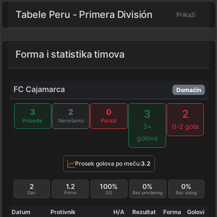
Tabele Peru - Primera División
Prikaži
Forma i statistika timova
FC Cajamarca
Domaćin
3
2
0
3
2
Pobede
Nerešeno
Porazi
3+
0-2 gola
golova
Prosek golova po meču:
3.2
2
1.2
100%
0%
0%
Dao
Primio
GG
Bez primljenog
Bez datog
Datum
Protivnik
H/A
Rezultat
Forma
Golovi