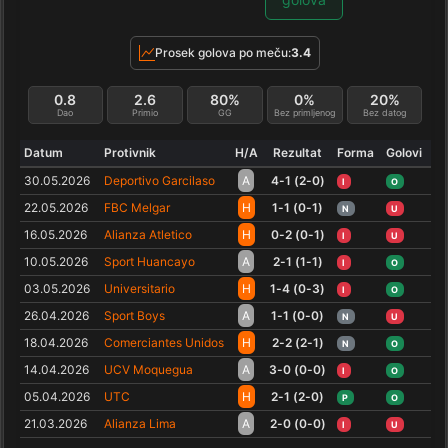
Prosek golova po meču:
3.4
0.8
2.6
80%
0%
20%
Dao
Primio
GG
Bez primljenog
Bez datog
Datum
Protivnik
H/A
Rezultat
Forma
Golovi
30.05.2026
Deportivo Garcilaso
A
4-1 (2-0)
I
O
22.05.2026
FBC Melgar
H
1-1 (0-1)
N
U
16.05.2026
Alianza Atletico
H
0-2 (0-1)
I
U
10.05.2026
Sport Huancayo
A
2-1 (1-1)
I
O
03.05.2026
Universitario
H
1-4 (0-3)
I
O
26.04.2026
Sport Boys
A
1-1 (0-0)
N
U
18.04.2026
Comerciantes Unidos
H
2-2 (2-1)
N
O
14.04.2026
UCV Moquegua
A
3-0 (0-0)
I
O
05.04.2026
UTC
H
2-1 (2-0)
P
O
21.03.2026
Alianza Lima
A
2-0 (0-0)
I
U