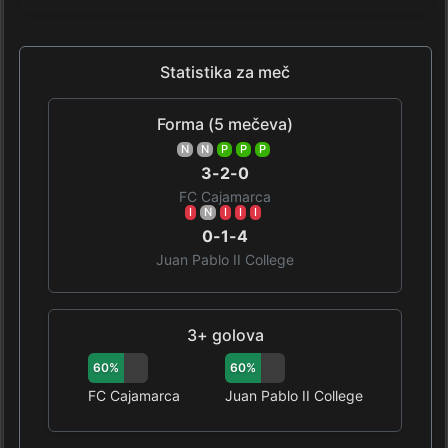
Statistika za meč
Forma (5 mečeva)
N
N
P
P
P
3-2-0
FC Cajamarca
I
N
I
I
I
0-1-4
Juan Pablo II College
3+ golova
60%
60%
FC Cajamarca
Juan Pablo II College