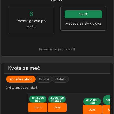
6
100%
Prosek golova po
Mečeva sa 3+ golova
meču
Prikaži istoriju duela (1)
Kvote za meč
Konačan ishod
Golovi
Ostalo
Šta znače oznake?
do
do 12,000
2,000 RSD
do 21,000
100,0
RSD
FREEBET
RSD
RS
Uzmi
Uzmi
Uzmi
Uzm