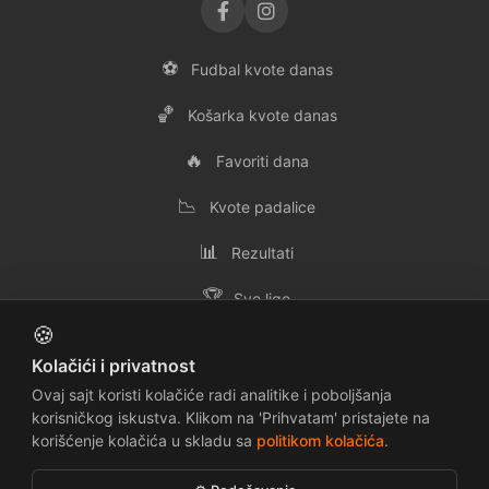
⚽
Fudbal kvote danas
🏀
Košarka kvote danas
🔥
Favoriti dana
📉
Kvote padalice
📊
Rezultati
🏆
Sve lige
🍪
👥
Svi timovi
Kolačići i privatnost
✉️
Kontakt
Ovaj sajt koristi kolačiće radi analitike i poboljšanja
korisničkog iskustva. Klikom na 'Prihvatam' pristajete na
korišćenje kolačića u skladu sa
politikom kolačića
.
📜
🔒
Uslovi korišćenja
Politika privatnosti