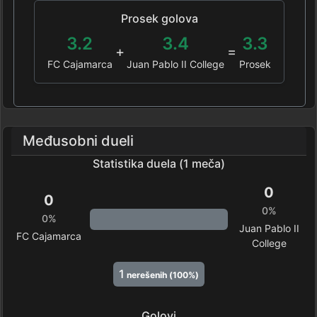
Prosek golova
3.2
3.4
3.3
+
=
FC Cajamarca
Juan Pablo II College
Prosek
Međusobni dueli
Statistika duela (1 meča)
0
0
0%
0%
Juan Pablo II
FC Cajamarca
College
1
nerešenih (100%)
Golovi