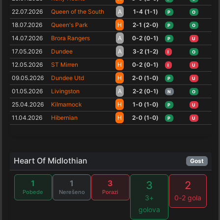
22.07.2026
Queen of the South
A
1-4 (1-1)
P
O
18.07.2026
Queen's Park
H
2-1 (2-0)
P
O
14.07.2026
Brora Rangers
A
0-2 (0-1)
P
U
17.05.2026
Dundee
A
3-2 (1-2)
I
O
12.05.2026
ST Mirren
H
0-2 (0-1)
I
U
09.05.2026
Dundee Utd
H
2-0 (1-0)
P
U
01.05.2026
Livingston
A
2-2 (0-1)
N
O
25.04.2026
Kilmarnock
H
1-0 (1-0)
P
U
11.04.2026
Hibernian
H
2-0 (1-0)
P
U
Heart Of Midlothian
Gost
1
1
3
3
2
Pobede
Nerešeno
Porazi
3+
0-2 gola
golova