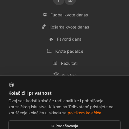
⚽
Fudbal kvote danas
🏀
Košarka kvote danas
🔥
Favoriti dana
📉
Kvote padalice
📊
Rezultati
🏆
Sve lige
🍪
👥
Svi timovi
Kolačići i privatnost
✉️
Kontakt
Ovaj sajt koristi kolačiće radi analitike i poboljšanja
korisničkog iskustva. Klikom na 'Prihvatam' pristajete na
korišćenje kolačića u skladu sa
politikom kolačića
.
📜
🔒
Uslovi korišćenja
Politika privatnosti
⚙️ Podešavanja