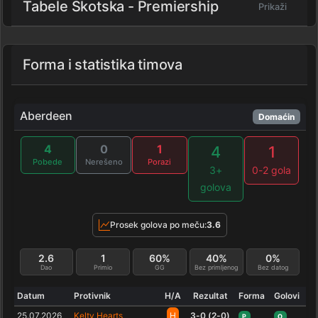
Tabele Skotska - Premiership
Prikaži
Forma i statistika timova
Aberdeen
Domaćin
4
0
1
4
1
Pobede
Nerešeno
Porazi
3+
0-2 gola
golova
Prosek golova po meču:
3.6
2.6
1
60%
40%
0%
Dao
Primio
GG
Bez primljenog
Bez datog
Datum
Protivnik
H/A
Rezultat
Forma
Golovi
25.07.2026
Kelty Hearts
H
3-0 (2-0)
P
O