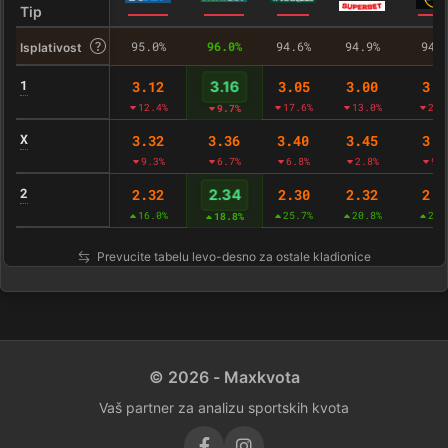
Tip
95.0%
96.0%
94.6%
94.9%
94.
Isplativost
1
3.12
3.05
3.00
3.0
3.16
12.4%
17.6%
13.0%
23.
9.7%
X
3.32
3.36
3.40
3.45
3.4
9.3%
6.7%
6.8%
2.8%
9.
2
2.32
2.30
2.32
2.2
2.34
16.0%
25.7%
20.8%
23.
18.8%
Prevucite tabelu levo-desno za ostale kladionice
© 2026 - Maxkvota
Vaš partner za analizu sportskih kvota