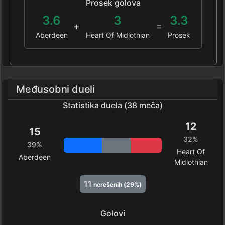
Prosek golova
3.6
3
3.3
+
=
Aberdeen
Heart Of Midlothian
Prosek
Međusobni dueli
Statistika duela (38 meča)
12
15
32%
39%
Heart Of
Aberdeen
Midlothian
11
nerešenih (29%)
Golovi