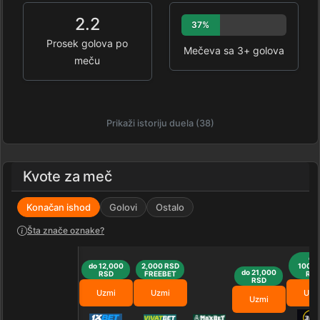
2.2
37%
Prosek golova po
Mečeva sa 3+ golova
meču
Prikaži istoriju duela (38)
Kvote za meč
Konačan ishod
Golovi
Ostalo
Šta znače oznake?
do
do 12,000
2,000 RSD
100,0
do 21,000
RSD
FREEBET
RS
RSD
Uzmi
Uzmi
Uzm
Uzmi