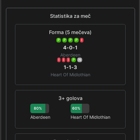
Statistika za meč
Forma (5 mečeva)
P
P
P
P
I
4-0-1
Aberdeen
I
I
I
P
N
1-1-3
Heart Of Midlothian
3+ golova
80%
60%
Aberdeen
Heart Of Midlothian