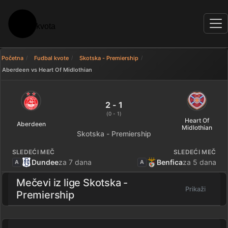
Početna
Fudbal kvote
Skotska - Premiership
Aberdeen vs Heart Of Midlothian
Aberdeen 2 - 1 Heart Of Midloth
2 - 1
(0 - 1)
Heart Of
Aberdeen
Midlothian
Skotska - Premiership
SLEDEĆI MEČ
SLEDEĆI MEČ
Dundee
za 7 dana
Benfica
za 5 dana
A
A
Mečevi iz lige
Skotska -
Prikaži
Premiership