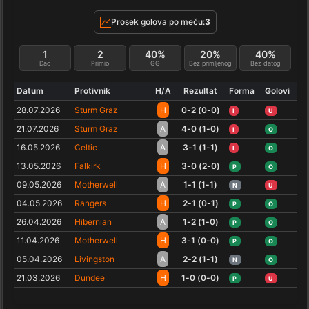
Prosek golova po meču:
3
1
2
40%
20%
40%
Dao
Primio
GG
Bez primljenog
Bez datog
Datum
Protivnik
H/A
Rezultat
Forma
Golovi
28.07.2026
Sturm Graz
H
0-2 (0-0)
I
U
21.07.2026
Sturm Graz
A
4-0 (1-0)
I
O
16.05.2026
Celtic
A
3-1 (1-1)
I
O
13.05.2026
Falkirk
H
3-0 (2-0)
P
O
09.05.2026
Motherwell
A
1-1 (1-1)
N
U
04.05.2026
Rangers
H
2-1 (0-1)
P
O
26.04.2026
Hibernian
A
1-2 (1-0)
P
O
11.04.2026
Motherwell
H
3-1 (0-0)
P
O
05.04.2026
Livingston
A
2-2 (1-1)
N
O
21.03.2026
Dundee
H
1-0 (0-0)
P
U