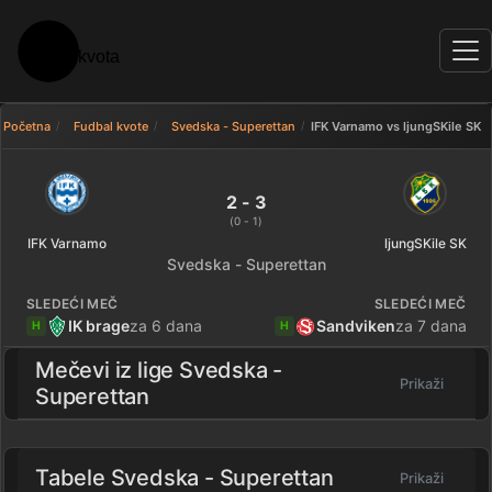
Početna
Fudbal kvote
Svedska - Superettan
IFK Varnamo vs ljungSKile SK
IFK Varnamo 2 - 3 ljungSKile SK
2 - 3
(0 - 1)
IFK Varnamo
ljungSKile SK
Svedska - Superettan
SLEDEĆI MEČ
SLEDEĆI MEČ
IK brage
za 6 dana
Sandviken
za 7 dana
H
H
Mečevi iz lige
Svedska -
Prikaži
Superettan
Tabele Svedska - Superettan
Prikaži