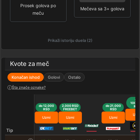
Prosek golova po
Mečeva sa 3+ golova
meču
Prikaži istoriju duela (2)
Kvote za meč
Konačan ishod
Golovi
Ostalo
Šta znače oznake?
do
100,0
do 12,000
2,000 RSD
do 21,000
RS
RSD
FREEBET
RSD
Uzm
Uzmi
Uzmi
Uzmi
Tip