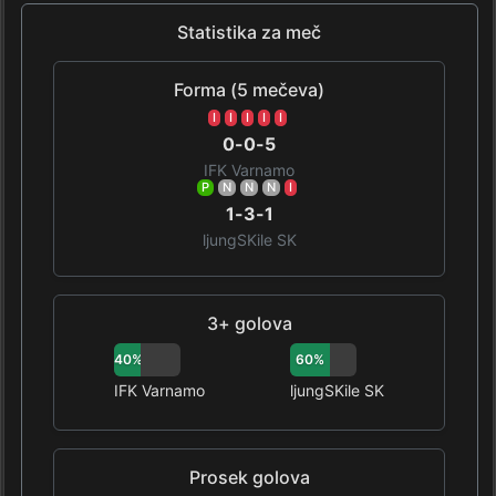
Statistika za meč
Forma (5 mečeva)
I
I
I
I
I
0-0-5
IFK Varnamo
P
N
N
N
I
1-3-1
ljungSKile SK
3+ golova
40%
60%
IFK Varnamo
ljungSKile SK
Prosek golova