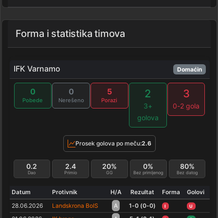
Forma i statistika timova
IFK Varnamo
Domaćin
0
0
5
2
3
Pobede
Nerešeno
Porazi
3+
0-2 gola
golova
Prosek golova po meču:
2.6
0.2
2.4
20%
0%
80%
Dao
Primio
GG
Bez primljenog
Bez datog
Datum
Protivnik
H/A
Rezultat
Forma
Golovi
28.06.2026
Landskrona BoIS
A
1-0 (0-0)
I
U