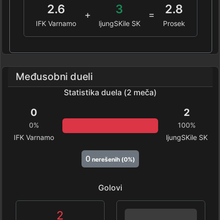
2.6
3
2.8
+
=
IFK Varnamo
ljungSKile SK
Prosek
Međusobni dueli
Statistika duela (2 meča)
0
2
0%
100%
IFK Varnamo
ljungSKile SK
0
nerešenih (0%)
Golovi
2
0%