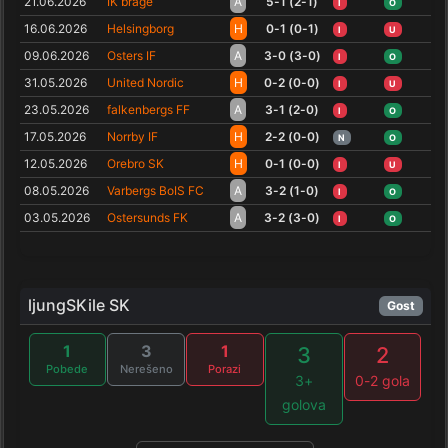
21.06.2026
IK brage
A
5-1 (2-1)
I
O
16.06.2026
Helsingborg
H
0-1 (0-1)
I
U
09.06.2026
Osters IF
A
3-0 (3-0)
I
O
31.05.2026
United Nordic
H
0-2 (0-0)
I
U
23.05.2026
falkenbergs FF
A
3-1 (2-0)
I
O
17.05.2026
Norrby IF
H
2-2 (0-0)
N
O
12.05.2026
Orebro SK
H
0-1 (0-0)
I
U
08.05.2026
Varbergs BoIS FC
A
3-2 (1-0)
I
O
03.05.2026
Ostersunds FK
A
3-2 (3-0)
I
O
ljungSKile SK
Gost
1
3
1
3
2
Pobede
Nerešeno
Porazi
3+
0-2 gola
golova