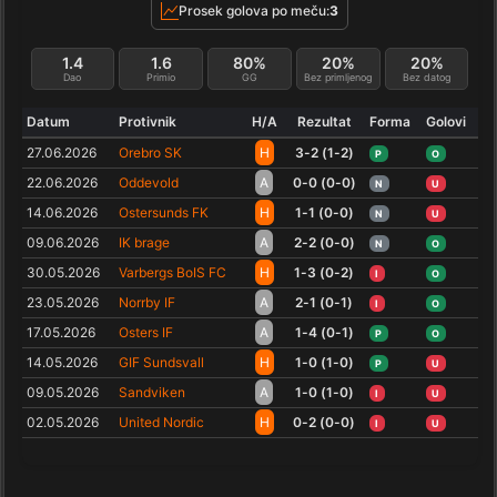
Prosek golova po meču:
3
1.4
1.6
80%
20%
20%
Dao
Primio
GG
Bez primljenog
Bez datog
Datum
Protivnik
H/A
Rezultat
Forma
Golovi
27.06.2026
Orebro SK
H
3-2 (1-2)
P
O
22.06.2026
Oddevold
A
0-0 (0-0)
N
U
14.06.2026
Ostersunds FK
H
1-1 (0-0)
N
U
09.06.2026
IK brage
A
2-2 (0-0)
N
O
30.05.2026
Varbergs BoIS FC
H
1-3 (0-2)
I
O
23.05.2026
Norrby IF
A
2-1 (0-1)
I
O
17.05.2026
Osters IF
A
1-4 (0-1)
P
O
14.05.2026
GIF Sundsvall
H
1-0 (1-0)
P
U
09.05.2026
Sandviken
A
1-0 (1-0)
I
U
02.05.2026
United Nordic
H
0-2 (0-0)
I
U