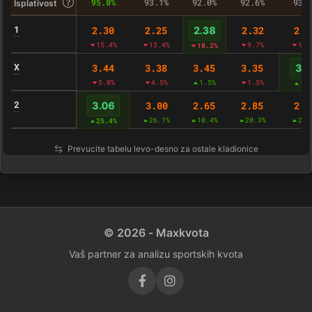
95.0%
93.1%
92.0%
92.6%
93.
Isplativost
1
2.30
2.25
2.32
2.2
2.38
15.4%
15.4%
9.7%
17.
10.2%
X
3.44
3.38
3.45
3.35
3.5
5.0%
4.5%
1.5%
1.5%
1.
2
3.00
2.65
2.85
2.9
3.06
26.1%
10.4%
20.3%
22.
25.4%
Prevucite tabelu levo-desno za ostale kladionice
© 2026 - Maxkvota
Vaš partner za analizu sportskih kvota