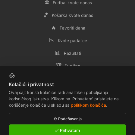
⚽
Fudbal kvote danas
🏀
Košarka kvote danas
🔥
Favoriti dana
📉
Kvote padalice
📊
Rezultati
🏆
Sve lige
🍪
👥
Svi timovi
Kolačići i privatnost
✉️
Kontakt
Ovaj sajt koristi kolačiće radi analitike i poboljšanja
korisničkog iskustva. Klikom na 'Prihvatam' pristajete na
korišćenje kolačića u skladu sa
politikom kolačića
.
📜
🔒
Uslovi korišćenja
Politika privatnosti
⚙️ Podešavanja
🍪
⚠️
Politika kolačića
Odricanje odgovornosti
✅ Prihvatam